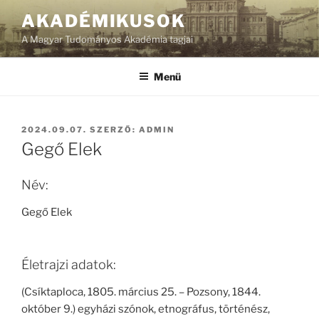
Tartalomhoz
AKADÉMIKUSOK
A Magyar Tudományos Akadémia tagjai
Menü
BEKÜLDVE:
2024.09.07.
SZERZŐ:
ADMIN
Gegő Elek
Név:
Gegő Elek
Életrajzi adatok:
(Csíktaploca, 1805. március 25. – Pozsony, 1844.
október 9.) egyházi szónok, etnográfus, történész,