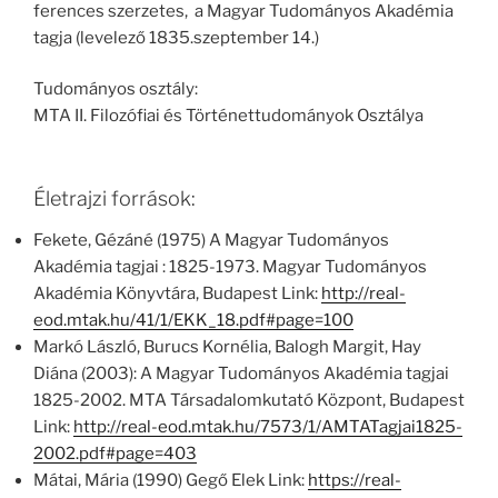
ferences szerzetes, a Magyar Tudományos Akadémia
tagja (levelező 1835.szeptember 14.)
Tudományos osztály:
MTA II. Filozófiai és Történettudományok Osztálya
Életrajzi források:
Fekete, Gézáné (1975) A Magyar Tudományos
Akadémia tagjai : 1825-1973. Magyar Tudományos
Akadémia Könyvtára, Budapest Link:
http://real-
eod.mtak.hu/41/1/EKK_18.pdf#page=100
Markó László, Burucs Kornélia, Balogh Margit, Hay
Diána (2003): A Magyar Tudományos Akadémia tagjai
1825-2002. MTA Társadalomkutató Központ, Budapest
Link:
http://real-eod.mtak.hu/7573/1/AMTATagjai1825-
2002.pdf#page=403
Mátai, Mária (1990) Gegő Elek Link:
https://real-