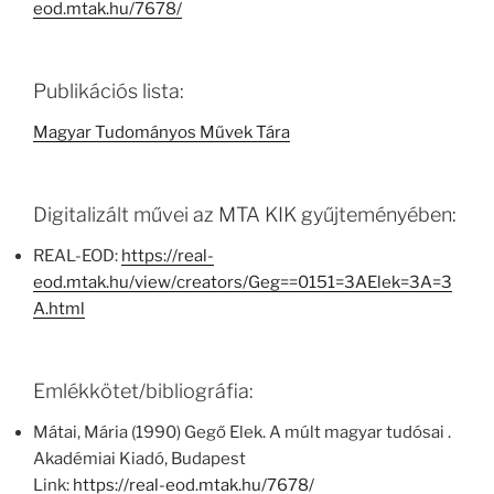
eod.mtak.hu/7678/
Publikációs lista:
Magyar Tudományos Művek Tára
Digitalizált művei az MTA KIK gyűjteményében:
REAL-EOD:
https://real-
eod.mtak.hu/view/creators/Geg==0151=3AElek=3A=3
A.html
Emlékkötet/bibliográfia:
Mátai, Mária (1990) Gegő Elek. A múlt magyar tudósai .
Akadémiai Kiadó, Budapest
Link:
https://real-eod.mtak.hu/7678/