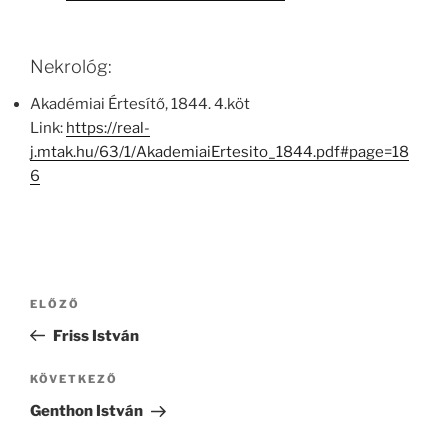
Nekrológ:
Akadémiai Értesítő, 1844. 4.köt
Link:
https://real-
j.mtak.hu/63/1/AkademiaiErtesito_1844.pdf#page=18
6
Bejegyzés
Korábbi
ELŐZŐ
navigáció
bejegyzés
Friss István
Következő
KÖVETKEZŐ
bejegyzés
Genthon István