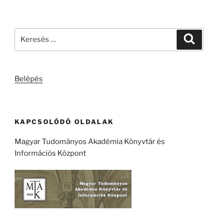
Keresés
Keresé
a
következő
kifejezésre:
Belépés
KAPCSOLÓDÓ OLDALAK
Magyar Tudományos Akadémia Könyvtár és
Információs Központ