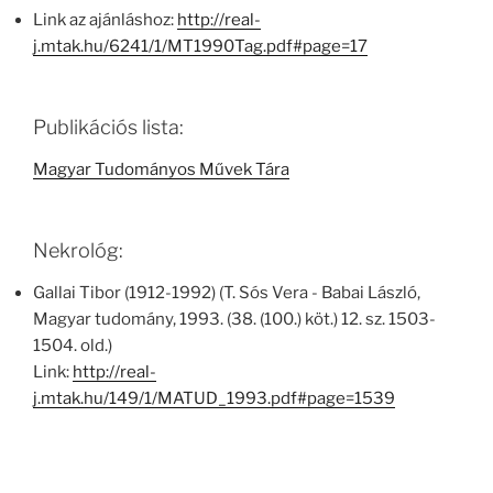
Link az ajánláshoz:
http://real-
j.mtak.hu/6241/1/MT1990Tag.pdf#page=17
Publikációs lista:
Magyar Tudományos Művek Tára
Nekrológ:
Gallai Tibor (1912-1992) (T. Sós Vera - Babai László,
Magyar tudomány, 1993. (38. (100.) köt.) 12. sz. 1503-
1504. old.)
Link:
http://real-
j.mtak.hu/149/1/MATUD_1993.pdf#page=1539