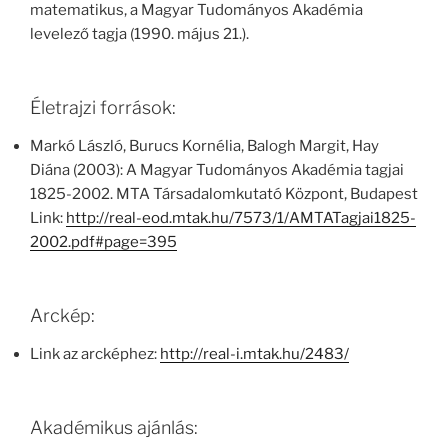
matematikus, a Magyar Tudományos Akadémia
levelező tagja (1990. május 21.).
Életrajzi források:
Markó László, Burucs Kornélia, Balogh Margit, Hay
Diána (2003): A Magyar Tudományos Akadémia tagjai
1825-2002. MTA Társadalomkutató Központ, Budapest
Link:
http://real-eod.mtak.hu/7573/1/AMTATagjai1825-
2002.pdf#page=395
Arckép:
Link az arcképhez:
http://real-i.mtak.hu/2483/
Akadémikus ajánlás: