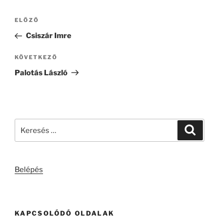
Bejegyzés
Korábbi
ELŐZŐ
navigáció
bejegyzés
Csiszár Imre
Következő
KÖVETKEZŐ
bejegyzés
Palotás László
Keresés
Keresé
a
következő
kifejezésre:
Belépés
KAPCSOLÓDÓ OLDALAK