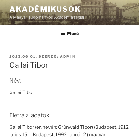
Tartalomhoz
AKADÉMIKUSOK
A Magyar Tudományos Akadémia tagjai
Menü
BEKÜLDVE:
2023.06.01.
SZERZŐ:
ADMIN
Gallai Tibor
Név:
Gallai Tibor
Életrajzi adatok:
Gallai Tibor (er. nevén: Grünwald Tibor) (Budapest, 1912.
július 15. – Budapest, 1992. január 2.) magyar