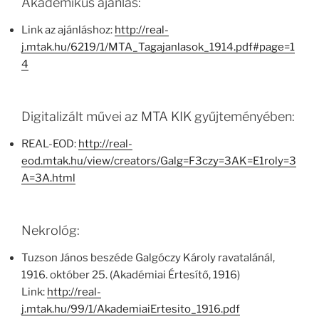
Akadémikus ajánlás:
Link az ajánláshoz:
http://real-
j.mtak.hu/6219/1/MTA_Tagajanlasok_1914.pdf#page=1
4
Digitalizált művei az MTA KIK gyűjteményében:
REAL-EOD:
http://real-
eod.mtak.hu/view/creators/Galg=F3czy=3AK=E1roly=3
A=3A.html
Nekrológ:
Tuzson János beszéde Galgóczy Károly ravatalánál,
1916. október 25. (Akadémiai Értesítő, 1916)
Link:
http://real-
j.mtak.hu/99/1/AkademiaiErtesito_1916.pdf