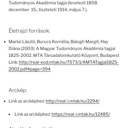
Tudományos Akadémia tagja (levelező 1858.
december 15., tiszteleti 1914. május 7.).
Életrajzi források:
Markó László, Burucs Kornélia, Balogh Margit, Hay
Diána (2003): A Magyar Tudományos Akadémia tagjai
1825-2002. MTA Társadalomkutató Központ, Budapest
Link:
http://real-eod.mtak.hu/7573/1/AMTATagjai1825-
2002.pdf#page=394
Arckép:
Link az arcképhez:
http://real-i.mtak.hu/2294/
Link az arcképhez:
https://real-i.mtak.hu/12485/