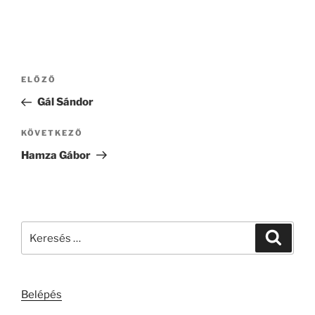
Bejegyzés
Korábbi
ELŐZŐ
navigáció
bejegyzés
Gál Sándor
Következő
KÖVETKEZŐ
bejegyzés
Hamza Gábor
Keresés
Keresé
a
következő
kifejezésre:
Belépés