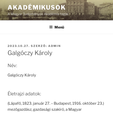
Tartalomhoz
AKADÉMIKUSOK
A Magyar Tudományos Akadémia tagjai
Menü
BEKÜLDVE:
2023.10.27.
SZERZŐ:
ADMIN
Galgóczy Károly
Név:
Galgóczy Károly
Életrajzi adatok:
(Lápafő, 1823. január 27. – Budapest, 1916. október 23.)
mezőgazdász, gazdasági szakíró, a Magyar