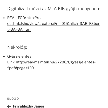
Digitalizált művei az MTA KIK gyűjteményében:
REAL-EOD:
http://real-
eod.mtak.hu/view/creators/Fr==0151hlich=3AR=F3ber
t=3A=3A.html
Nekrológ:
Gyászjelentés
Link:
http://real-ms.mtak.hu/27288/1/gyaszjelentes-
f.pdf#page=120
Bejegyzés
Korábbi
ELŐZŐ
navigáció
bejegyzés
Frivaldszky János