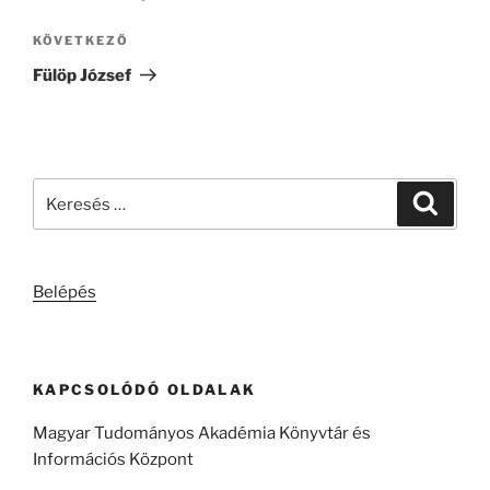
Következő
KÖVETKEZŐ
bejegyzés
Fülöp József
Keresés
Keresé
a
következő
kifejezésre:
Belépés
KAPCSOLÓDÓ OLDALAK
Magyar Tudományos Akadémia Könyvtár és
Információs Központ