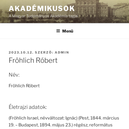
Tartalomhoz
AKADÉMIKUSOK
A Magyar Tudományos Akadémia tagjai
Menü
BEKÜLDVE:
2023.10.12.
SZERZŐ:
ADMIN
Fröhlich Róbert
Név:
Fröhlich Róbert
Életrajzi adatok:
(Fröhlich Israel, névváltozat: Ignác) (Pest, 1844. március
19. – Budapest, 1894. május 23.) régész, református