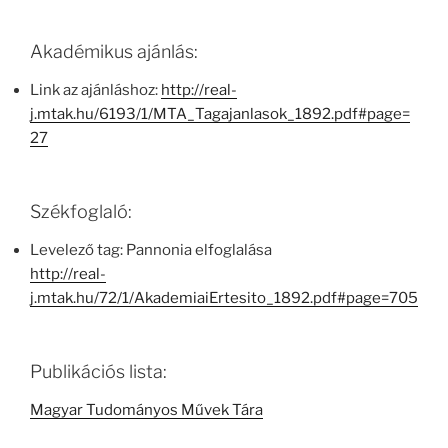
Akadémikus ajánlás:
Link az ajánláshoz:
http://real-
j.mtak.hu/6193/1/MTA_Tagajanlasok_1892.pdf#page=
27
Székfoglaló:
Levelező tag: Pannonia elfoglalása
http://real-
j.mtak.hu/72/1/AkademiaiErtesito_1892.pdf#page=705
Publikációs lista:
Magyar Tudományos Művek Tára