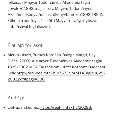
lelkész, a Magyar Tudományos Akadémia tagja
(levelező 1892. május 5.), a Magyar Tudományos
Akadémia Könyvtárának főkönyvtárnoka (1892-1894).
Főként a honfoglalás előtti Magyarország régészeti
kutatásával foglalkozott.
Életrajzi források:
Markó László, Burucs Kornélia, Balogh Margit, Hay
Diána (2003): A Magyar Tudományos Akadémia tagjai
1825-2002. MTA Társadalomkutató Központ, Budapest
Link:
http://real-eod.mtak.hu/7573/1/AMTATagjai1825-
2002.pdf#page=380
Arckép:
Link az arcképhez:
https://real-i.mtak.hu/20288/