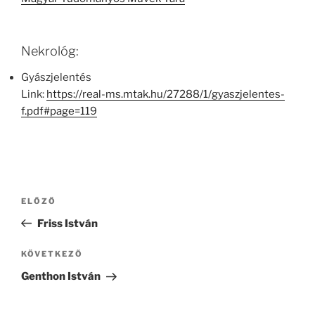
Nekrológ:
Gyászjelentés
Link:
https://real-ms.mtak.hu/27288/1/gyaszjelentes-
f.pdf#page=119
Bejegyzés
Korábbi
ELŐZŐ
navigáció
bejegyzés
Friss István
Következő
KÖVETKEZŐ
bejegyzés
Genthon István