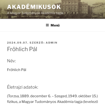
Tartalomhoz
AKADÉMIKUSOK
A Magyar Tudományos Akadémia tagjai
Menü
BEKÜLDVE:
2024.09.07.
SZERZŐ:
ADMIN
Fröhlich Pál
Név:
Fröhlich Pál
Életrajzi adatok:
(Torzsa, 1889. december 6. – Szeged, 1949. október 15.)
fizikus, a Magyar Tudományos Akadémia tagja (levelező