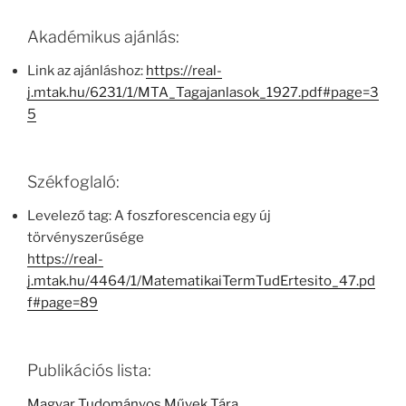
Akadémikus ajánlás:
Link az ajánláshoz:
https://real-
j.mtak.hu/6231/1/MTA_Tagajanlasok_1927.pdf#page=3
5
Székfoglaló:
Levelező tag: A foszforescencia egy új
törvényszerűsége
https://real-
j.mtak.hu/4464/1/MatematikaiTermTudErtesito_47.pd
f#page=89
Publikációs lista:
Magyar Tudományos Művek Tára