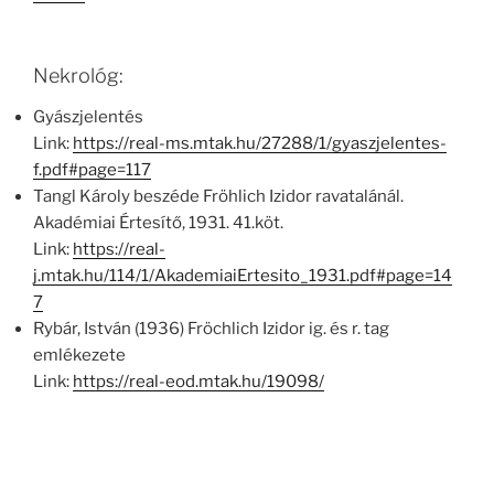
Nekrológ:
Gyászjelentés
Link:
https://real-ms.mtak.hu/27288/1/gyaszjelentes-
f.pdf#page=117
Tangl Károly beszéde Fröhlich Izidor ravatalánál.
Akadémiai Értesítő, 1931. 41.köt.
Link:
https://real-
j.mtak.hu/114/1/AkademiaiErtesito_1931.pdf#page=14
7
Rybár, István (1936) Fröchlich Izidor ig. és r. tag
emlékezete
Link:
https://real-eod.mtak.hu/19098/