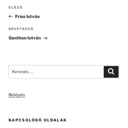
Bejegyzés
Korábbi
ELŐZŐ
navigáció
bejegyzés
Friss István
Következő
KÖVETKEZŐ
bejegyzés
Genthon István
Keresés
Keresé
a
következő
kifejezésre:
Belépés
KAPCSOLÓDÓ OLDALAK