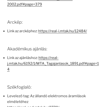
2002.pdf#page=379
Arckép:
Link az arcképhez:
https://real-i.mtak.hu/12484/
Akadémikus ajánlás:
Link az ajánláshoz:
https://real-
j.mtak.hu/6192/1/MTA_Tagajanlasok_1891.pdf#page=1
4
Székfoglaló:
Levelező tag: Az állandó elektromos áramlások
elméletéhez