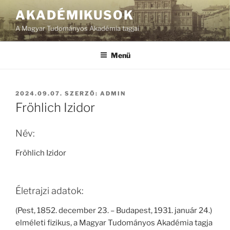
Tartalomhoz
AKADÉMIKUSOK
A Magyar Tudományos Akadémia tagjai
Menü
BEKÜLDVE:
2024.09.07.
SZERZŐ:
ADMIN
Fröhlich Izidor
Név:
Fröhlich Izidor
Életrajzi adatok:
(Pest, 1852. december 23. – Budapest, 1931. január 24.)
elméleti fizikus, a Magyar Tudományos Akadémia tagja