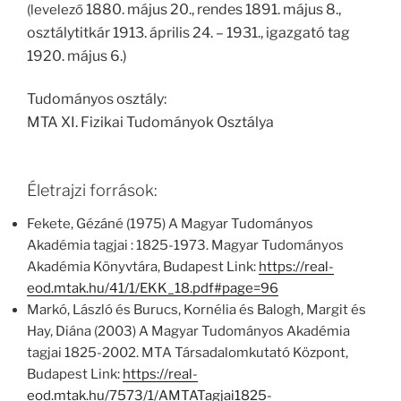
1880. május 20., rendes 1891. május 8.,
(levelező
osztálytitkár 1913. április 24. – 1931., igazgató tag
1920. május 6.)
Tudományos osztály:
MTA XI. Fizikai Tudományok Osztálya
Életrajzi források:
Fekete, Gézáné (1975) A Magyar Tudományos
Akadémia tagjai : 1825-1973. Magyar Tudományos
Akadémia Könyvtára, Budapest Link:
https://real-
eod.mtak.hu/41/1/EKK_18.pdf#page=96
Markó, László és Burucs, Kornélia és Balogh, Margit és
Hay, Diána (2003) A Magyar Tudományos Akadémia
tagjai 1825-2002. MTA Társadalomkutató Központ,
Budapest Link:
https://real-
eod.mtak.hu/7573/1/AMTATagjai1825-