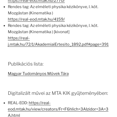
https://real-eod.mtak.hu/2770/
Rendes tag: Az elméleti physika kézikönyve, l. köt.
Mozgástan (Kinematika )
https://real-eod.mtak.hu/4159/
Rendes tag: Az elméleti physika kézikönyve, l. köt.
Mozgástan (Kinematika ) [kivonat]
https://real-
j.mtak.hu/72/1/AkademiaiErtesito_1892.pdf#page=391
Publikációs lista:
Magyar Tudományos Művek Tára
Digitalizált művei az MTA KIK gyűjteményében:
REAL-EOD:
https://real-
eod.mtak.hu/view/creators/Fr=F6hlich=3AIzidor=3A=3
A.html