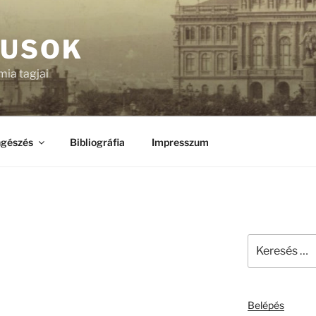
KUSOK
ia tagjai
gészés
Bibliográfia
Impresszum
Keresés
a
következő
kifejezésre:
Belépés