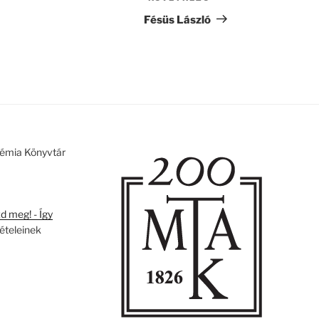
bejegyzés
Fésüs László
émia Könyvtár
 meg! - Így
tételeinek