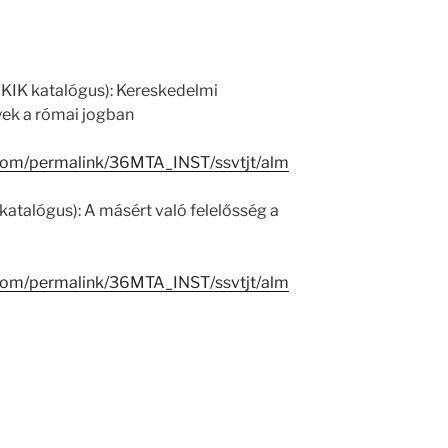
 KIK katalógus): Kereskedelmi
yek a római jogban
.com/permalink/36MTA_INST/ssvtjt/alm
katalógus): A másért való felelősség a
.com/permalink/36MTA_INST/ssvtjt/alm