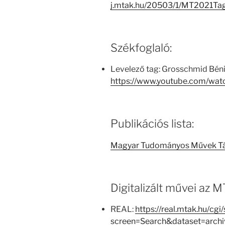
j.mtak.hu/20503/1/MT2021Ta
Székfoglaló:
Levelező tag: Grosschmid Béni 
https://www.youtube.com/wa
Publikációs lista:
Magyar Tudományos Művek T
Digitalizált művei az
REAL:
https://real.mtak.hu/cg
screen=Search&dataset=arc