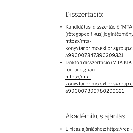
Disszertáció:
Kandidátusi disszertáció (MTA
(rétegspecifikus) jogintézmén
https://mta-
konyvtar.primo.exlibrisgroup
a990007347390209321
Doktori disszertáció (MTA KIK 
római jogban
https://mta-
konyvtar.primo.exlibrisgroup
a990007399780209321
Akadémikus ajánlás:
Link az ajánláshoz:
https://real-