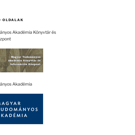
 OLDALAK
nyos Akadémia Könyvtár és
özpont
ányos Akadémia