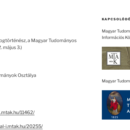
KAPCSOLÓDÓ
Magyar Tudomá
Információs K
) jogtörténész, a Magyar Tudományos
 május 3.)
ományok Osztálya
Magyar Tudom
-i.mtak.hu/11462/
eal-i.mtak.hu/20255/