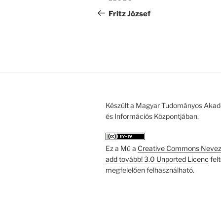
navigáció
bejegyzés
Fritz József
Készült a Magyar Tudományos Akad
és Információs Központjában.
Ez a Mű a
Creative Commons Nevezd
add tovább! 3.0 Unported Licenc
fel
megfelelően felhasználható.