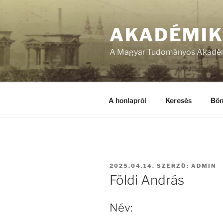
Tartalomhoz
AKADÉMI
A Magyar Tudományos Akadém
A honlapról
Keresés
Bön
BEKÜLDVE:
2025.04.14.
SZERZŐ:
ADMIN
Földi András
Név: