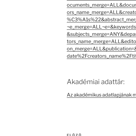
ocuments_merge=ALL&docume
ors_name_merge=ALL&crea
%C3%A1s%22&abstract_merg
¬e_merge=ALL¬e=&keywords
&subjects_merge=ANY&depa
tors_name_merge=ALL&edito
on_merge=ALL&publication=&
date%2Fcreators_name%2Ftit
Akadémiai adattár:
Az akadémikus adatlapjának 
Bejegyzés
Korábbi
ELŐZŐ