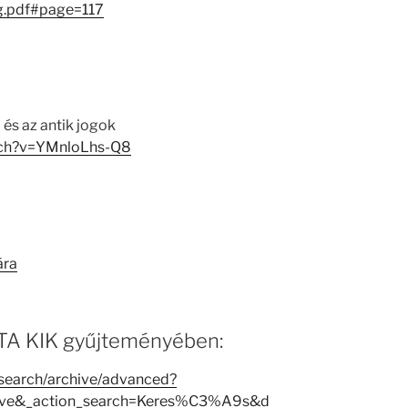
g.pdf#page=117
és az antik jogok
tch?v=YMnloLhs-Q8
ára
 MTA KIK gyűjteményében:
i/search/archive/advanced?
hive&_action_search=Keres%C3%A9s&d