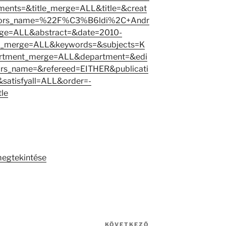
nts=&title_merge=ALL&title=&creat
tors_name=%22F%C3%B6ldi%2C+Andr
e=ALL&abstract=&date=2010-
_merge=ALL&keywords=&subjects=K
rtment_merge=ALL&department=&edi
rs_name=&refereed=EITHER&publicati
satisfyall=ALL&order=-
le
megtekintése
KÖVETKEZŐ
Következő