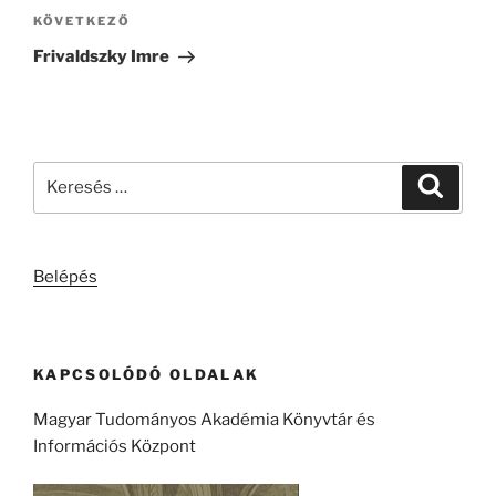
Következő
KÖVETKEZŐ
bejegyzés
Frivaldszky Imre
Keresés
Keresé
a
következő
kifejezésre:
Belépés
KAPCSOLÓDÓ OLDALAK
Magyar Tudományos Akadémia Könyvtár és
Információs Központ