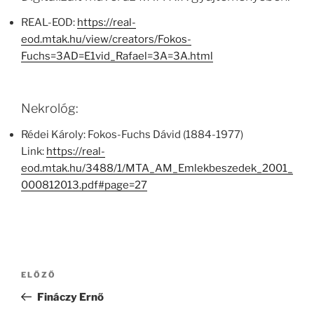
REAL-EOD:
https://real-
eod.mtak.hu/view/creators/Fokos-
Fuchs=3AD=E1vid_Rafael=3A=3A.html
Nekrológ:
Rédei Károly: Fokos-Fuchs Dávid (1884-1977)
Link:
https://real-
eod.mtak.hu/3488/1/MTA_AM_Emlekbeszedek_2001_
000812013.pdf#page=27
Bejegyzés
Korábbi
ELŐZŐ
navigáció
bejegyzés
Fináczy Ernő