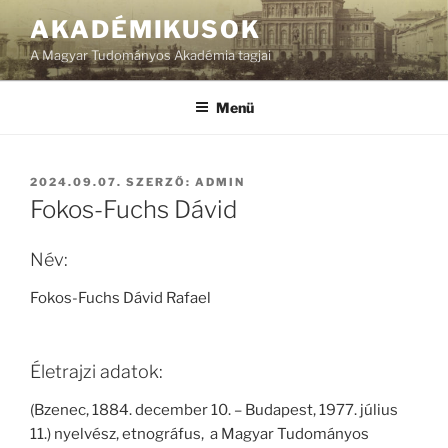
Tartalomhoz
AKADÉMIKUSOK
A Magyar Tudományos Akadémia tagjai
Menü
BEKÜLDVE:
2024.09.07.
SZERZŐ:
ADMIN
Fokos-Fuchs Dávid
Név:
Fokos-Fuchs Dávid Rafael
Életrajzi adatok:
(Bzenec, 1884. december 10. – Budapest, 1977. július
11.) nyelvész, etnográfus, a Magyar Tudományos