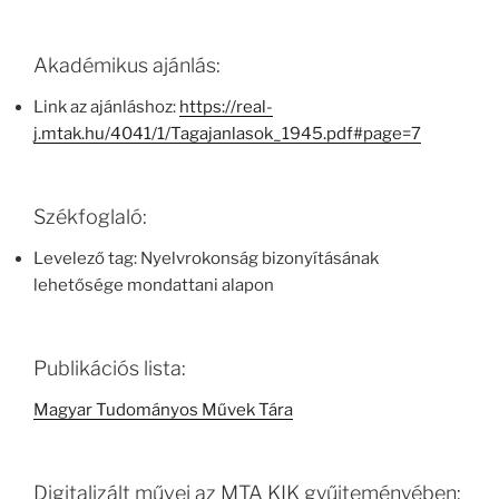
Akadémikus ajánlás:
Link az ajánláshoz:
https://real-
j.mtak.hu/4041/1/Tagajanlasok_1945.pdf#page=7
Székfoglaló:
Levelező tag: Nyelvrokonság bizonyításának
lehetősége mondattani alapon
Publikációs lista:
Magyar Tudományos Művek Tára
Digitalizált művei az MTA KIK gyűjteményében: