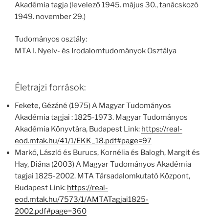
Akadémia tagja (levelező 1945. május 30., tanácskozó
1949. november 29.)
Tudományos osztály:
MTA I. Nyelv- és Irodalomtudományok Osztálya
Életrajzi források:
Fekete, Gézáné (1975) A Magyar Tudományos
Akadémia tagjai : 1825-1973. Magyar Tudományos
Akadémia Könyvtára, Budapest Link:
https://real-
eod.mtak.hu/41/1/EKK_18.pdf#page=97
Markó, László és Burucs, Kornélia és Balogh, Margit és
Hay, Diána (2003) A Magyar Tudományos Akadémia
tagjai 1825-2002. MTA Társadalomkutató Központ,
Budapest Link:
https://real-
eod.mtak.hu/7573/1/AMTATagjai1825-
2002.pdf#page=360