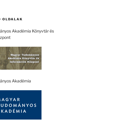
 OLDALAK
nyos Akadémia Könyvtár és
özpont
ányos Akadémia