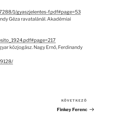
27288/1/gyaszjelentes-f.pdf#page=53
ndy Géza ravatalánál. Akadémiai
tesito_1924.pdf#page=217
yar közjogász. Nagy Ernő, Ferdinandy
19128/
KÖVETKEZŐ
Következő
bejegyzés
Finkey Ferenc