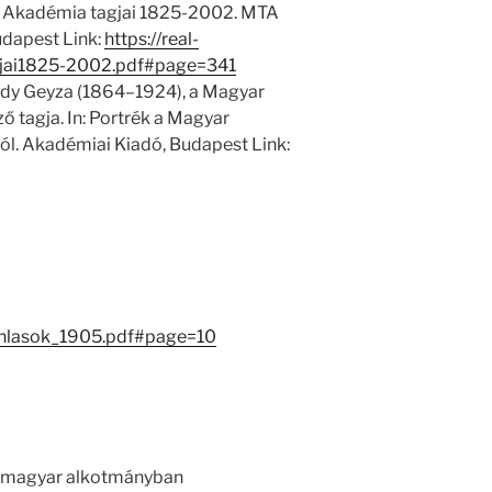
 Akadémia tagjai 1825-2002. MTA
dapest Link:
https://real-
jai1825-2002.pdf#page=341
dy Geyza (1864–1924), a Magyar
tagja. In: Portrék a Magyar
l. Akadémiai Kiadó, Budapest Link:
anlasok_1905.pdf#page=10
 a magyar alkotmányban