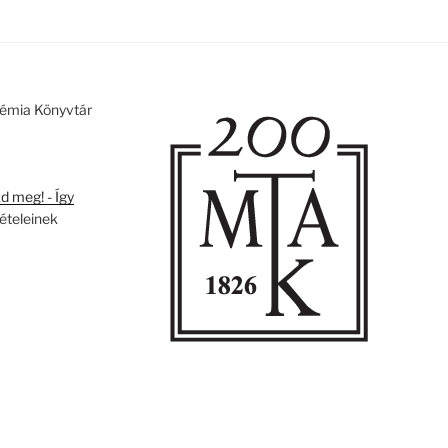
émia Könyvtár
 meg! - Így
tételeinek