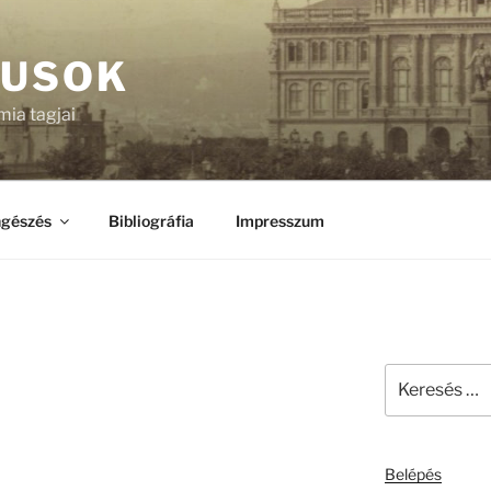
KUSOK
ia tagjai
gészés
Bibliográfia
Impresszum
Keresés
a
következő
kifejezésre:
Belépés