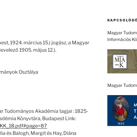
KAPCSOLÓDÓ
Magyar Tudomá
Információs K
pest, 1924. március 15.) jogász, a Magyar
velező 1905. május 12.).
ományok Osztálya
Magyar Tudom
ar Tudományos Akadémia tagjai : 1825-
démia Könyvtára, Budapest Link:
1/EKK_18.pdf#page=87
ia és Balogh, Margit és Hay, Diána