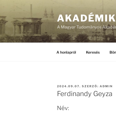
Tartalomhoz
AKADÉMI
A Magyar Tudományos Akadém
A honlapról
Keresés
Bön
BEKÜLDVE:
2024.09.07.
SZERZŐ:
ADMIN
Ferdinandy Geyza
Név: