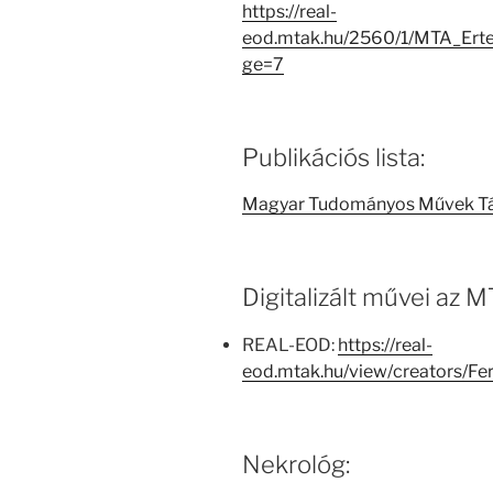
https://real-
eod.mtak.hu/2560/1/MTA_Ert
ge=7
Publikációs lista:
Magyar Tudományos Művek T
Digitalizált művei az
REAL-EOD:
https://real-
eod.mtak.hu/view/creators/F
Nekrológ: