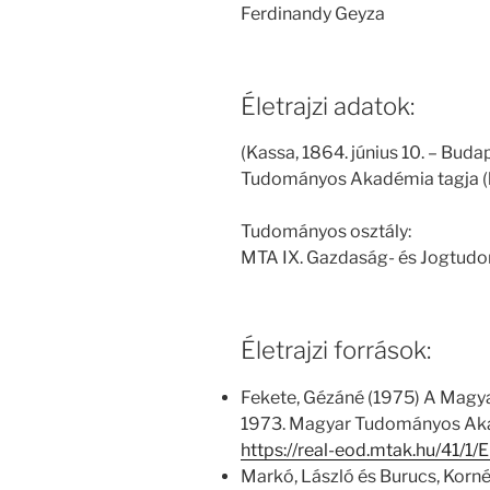
Ferdinandy Geyza
Életrajzi adatok:
(Kassa, 1864. június 10. – Buda
Tudományos Akadémia tagja (le
Tudományos osztály:
MTA IX. Gazdaság- és Jogtud
Életrajzi források:
Fekete, Gézáné (1975) A Magy
1973. Magyar Tudományos Aka
https://real-eod.mtak.hu/41/
Markó, László és Burucs, Kornél