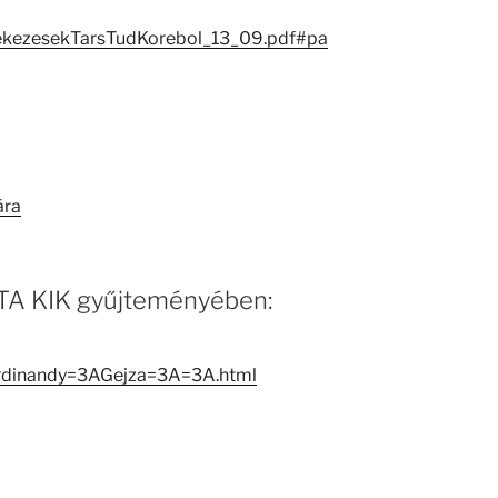
ekezesekTarsTudKorebol_13_09.pdf#pa
ára
 MTA KIK gyűjteményében:
erdinandy=3AGejza=3A=3A.html