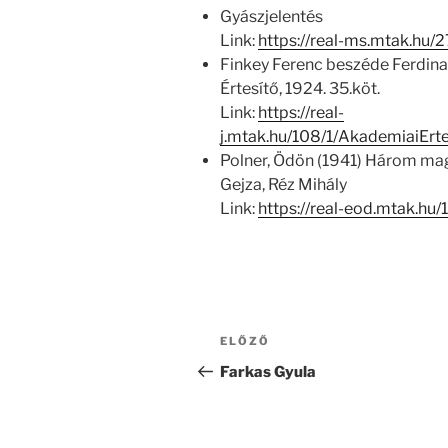
Gyászjelentés
Link:
https://real-ms.mtak.hu/
Finkey Ferenc beszéde Ferdina
Értesítő, 1924. 35.köt.
Link:
https://real-
j.mtak.hu/108/1/AkademiaiEr
Polner, Ödön (1941) Három mag
Gejza, Réz Mihály
Link:
https://real-eod.mtak.hu/
Bejegyzés
Korábbi
ELŐZŐ
navigáció
bejegyzés
Farkas Gyula