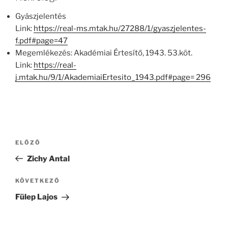
Gyászjelentés
Link:
https://real-ms.mtak.hu/27288/1/gyaszjelentes-
f.pdf#page=47
Megemlékezés: Akadémiai Értesítő, 1943. 53.köt.
Link:
https://real-
j.mtak.hu/9/1/AkademiaiErtesito_1943.pdf#page= 296
Bejegyzés
Korábbi
ELŐZŐ
navigáció
bejegyzés
Zichy Antal
Következő
KÖVETKEZŐ
bejegyzés
Fülep Lajos