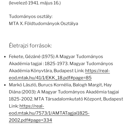
(levelező 1941. május 16.)
Tudományos osztály:
MTA X. Földtudományok Osztálya
Életrajzi források:
Fekete, Gézáné (1975) A Magyar Tudományos
Akadémia tagjai : 1825-1973. Magyar Tudományos
Akadémia Könyvtára, Budapest Link:
https://real-
eod.mtak.hu/41/1/EKK_18.pdf#page=85
Markó László, Burucs Kornélia, Balogh Margit, Hay
Diána (2003): A Magyar Tudományos Akadémia tagjai
1825-2002. MTA Társadalomkutató Központ, Budapest
Link:
https://real-
eod.mtak.hu/7573/1/AMTATagjai1825-
2002.pdf#page=334