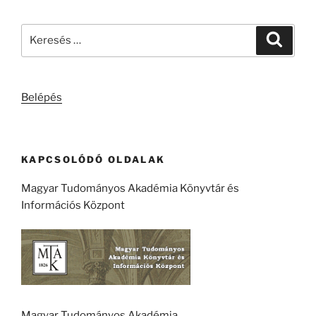
Keresés
Keresé
a
következő
kifejezésre:
Belépés
KAPCSOLÓDÓ OLDALAK
Magyar Tudományos Akadémia Könyvtár és
Információs Központ
Magyar Tudományos Akadémia