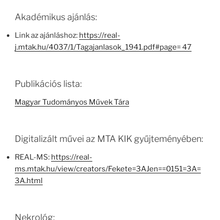
Akadémikus ajánlás:
Link az ajánláshoz:
https://real-
j.mtak.hu/4037/1/Tagajanlasok_1941.pdf#page= 47
Publikációs lista:
Magyar Tudományos Művek Tára
Digitalizált művei az MTA KIK gyűjteményében:
REAL-MS:
https://real-
ms.mtak.hu/view/creators/Fekete=3AJen==0151=3A=
3A.html
Nekrológ: