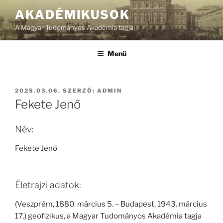
Tartalomhoz
AKADÉMIKUSOK
A Magyar Tudományos Akadémia tagjai
Menü
BEKÜLDVE:
2025.03.06.
SZERZŐ:
ADMIN
Fekete Jenő
Név:
Fekete Jenő
Életrajzi adatok:
(Veszprém, 1880. március 5. – Budapest, 1943. március
17.) geofizikus, a Magyar Tudományos Akadémia tagja