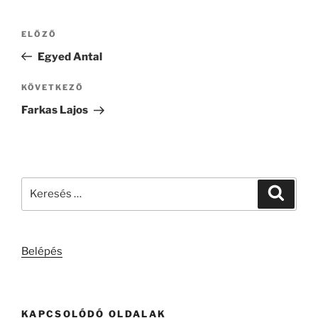
Bejegyzés
Korábbi
ELŐZŐ
navigáció
bejegyzés
Egyed Antal
Következő
KÖVETKEZŐ
bejegyzés
Farkas Lajos
Keresés
Keresé
a
következő
kifejezésre:
Belépés
KAPCSOLÓDÓ OLDALAK