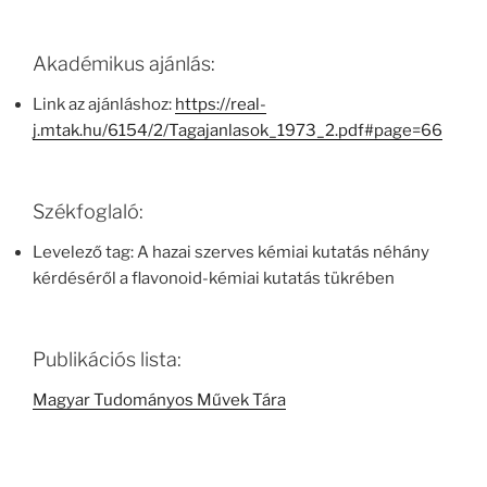
Akadémikus ajánlás:
Link az ajánláshoz:
https://real-
j.mtak.hu/6154/2/Tagajanlasok_1973_2.pdf#page=66
Székfoglaló:
Levelező tag: A hazai szerves kémiai kutatás néhány
kérdéséről a flavonoid-kémiai kutatás tükrében
Publikációs lista:
Magyar Tudományos Művek Tára