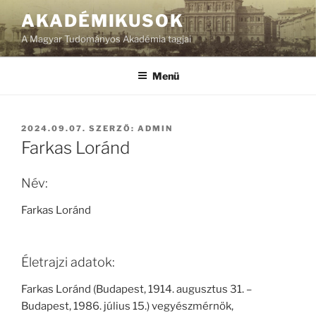
Tartalomhoz
AKADÉMIKUSOK
A Magyar Tudományos Akadémia tagjai
Menü
BEKÜLDVE:
2024.09.07.
SZERZŐ:
ADMIN
Farkas Loránd
Név:
Farkas Loránd
Életrajzi adatok:
Farkas Loránd (Budapest, 1914. augusztus 31. –
Budapest, 1986. július 15.) vegyészmérnök,