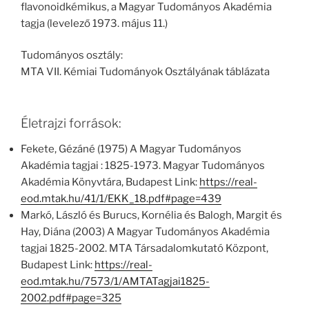
flavonoidkémikus, a Magyar Tudományos Akadémia
tagja (levelező 1973. május 11.)
Tudományos osztály:
MTA VII. Kémiai Tudományok Osztályának táblázata
Életrajzi források:
Fekete, Gézáné (1975) A Magyar Tudományos
Akadémia tagjai : 1825-1973. Magyar Tudományos
Akadémia Könyvtára, Budapest Link:
https://real-
eod.mtak.hu/41/1/EKK_18.pdf#page=439
Markó, László és Burucs, Kornélia és Balogh, Margit és
Hay, Diána (2003) A Magyar Tudományos Akadémia
tagjai 1825-2002. MTA Társadalomkutató Központ,
Budapest Link:
https://real-
eod.mtak.hu/7573/1/AMTATagjai1825-
2002.pdf#page=325