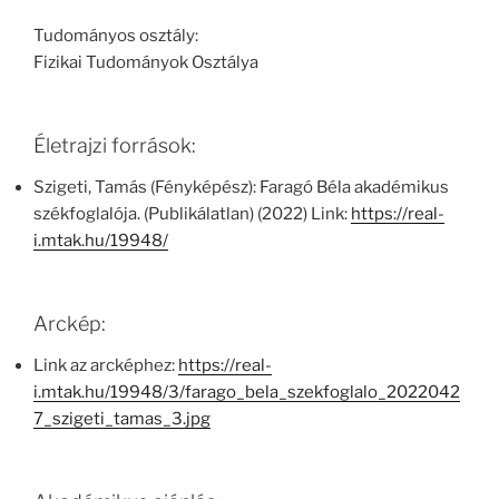
Tudományos osztály:
Fizikai Tudományok Osztálya
Életrajzi források:
Szigeti, Tamás (Fényképész): Faragó Béla akadémikus
székfoglalója. (Publikálatlan) (2022) Link:
https://real-
i.mtak.hu/19948/
Arckép:
Link az arcképhez:
https://real-
i.mtak.hu/19948/3/farago_bela_szekfoglalo_2022042
7_szigeti_tamas_3.jpg