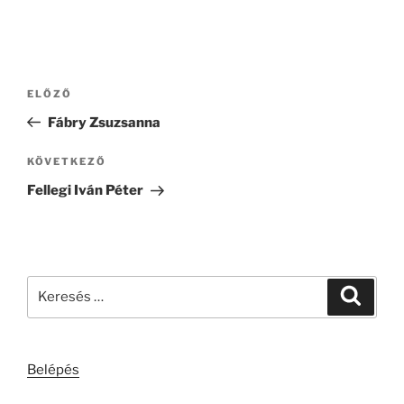
Bejegyzés
Korábbi
ELŐZŐ
navigáció
bejegyzés
Fábry Zsuzsanna
Következő
KÖVETKEZŐ
bejegyzés
Fellegi Iván Péter
Keresés
Keresé
a
következő
kifejezésre:
Belépés