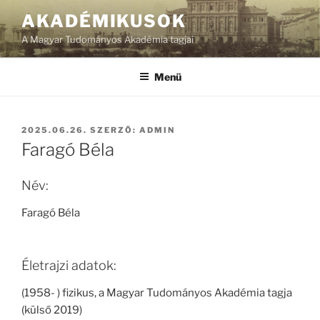
Tartalomhoz
AKADÉMIKUSOK
A Magyar Tudományos Akadémia tagjai
Menü
BEKÜLDVE:
2025.06.26.
SZERZŐ:
ADMIN
Faragó Béla
Név:
Faragó Béla
Életrajzi adatok:
(1958- ) fizikus, a Magyar Tudományos Akadémia tagja
(külső 2019)