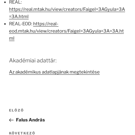
REAL:
https://real.mtak.hu/view/creators/Faigel=3AGyula=3A
=3A.html
REAL-EOD:
https://real-
eod.mtak.hu/view/creators/Faigel=3AGyula=3A=3A.ht
ml
Akadémiai adattár:
Az akadémikus adatlapjának megtekintése
Bejegyzés
Korábbi
ELŐZŐ
navigáció
bejegyzés
Falus András
Következő
KÖVETKEZŐ