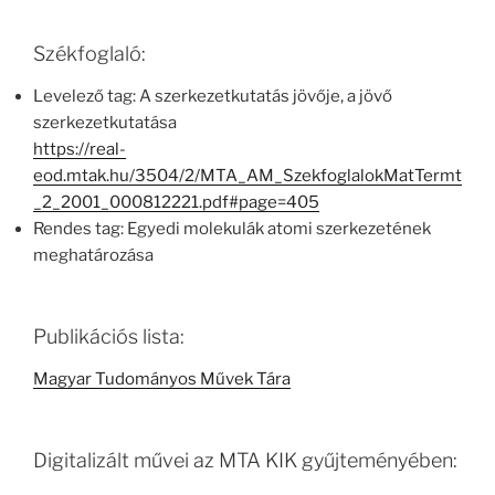
Székfoglaló:
Levelező tag: A szerkezetkutatás jövője, a jövő
szerkezetkutatása
https://real-
eod.mtak.hu/3504/2/MTA_AM_SzekfoglalokMatTermt
_2_2001_000812221.pdf#page=405
Rendes tag: Egyedi molekulák atomi szerkezetének
meghatározása
Publikációs lista:
Magyar Tudományos Művek Tára
Digitalizált művei az MTA KIK gyűjteményében: