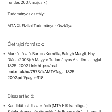
rendes 2007. május 7.)
Tudományos osztály:
MTA XI. Fizikai Tudományok Osztálya
Életrajzi források:
Markó László, Burucs Kornélia, Balogh Margit, Hay
Diána (2003): A Magyar Tudományos Akadémia tagjai
1825–2002 Link:
https://real-
eod.mtak.hu/7573/1/AMTATagjai1825-
2002.pdf#page=318
Disszertáció:
Kandidátusi disszertáció (MTA KIK katalógus):
Szinkrotronsugárzás nukleáris Bragg szórása hematit