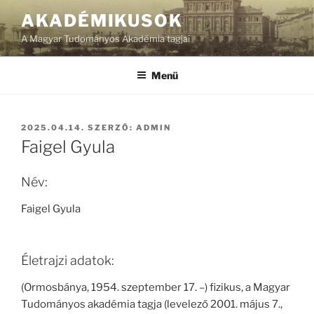
Tartalomhoz
AKADÉMIKUSOK
A Magyar Tudományos Akadémia tagjai
Menü
BEKÜLDVE:
2025.04.14.
SZERZŐ:
ADMIN
Faigel Gyula
Név:
Faigel Gyula
Életrajzi adatok:
(Ormosbánya, 1954. szeptember 17. –) fizikus, a Magyar
Tudományos akadémia tagja (levelező 2001. május 7.,