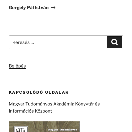
bejegyzés
Gergely Pál István
Keresés
Keresé
a
következő
kifejezésre:
Belépés
KAPCSOLÓDÓ OLDALAK
Magyar Tudományos Akadémia Könyvtár és
Információs Központ