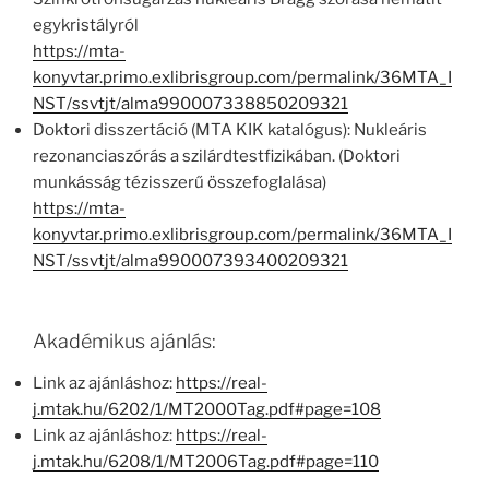
egykristályról
https://mta-
konyvtar.primo.exlibrisgroup.com/permalink/36MTA_I
NST/ssvtjt/alma990007338850209321
Doktori disszertáció (MTA KIK katalógus): Nukleáris
rezonanciaszórás a szilárdtestfizikában. (Doktori
munkásság tézisszerű összefoglalása)
https://mta-
konyvtar.primo.exlibrisgroup.com/permalink/36MTA_I
NST/ssvtjt/alma990007393400209321
Akadémikus ajánlás:
Link az ajánláshoz:
https://real-
j.mtak.hu/6202/1/MT2000Tag.pdf#page=108
Link az ajánláshoz:
https://real-
j.mtak.hu/6208/1/MT2006Tag.pdf#page=110