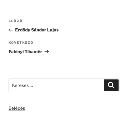
Bejegyzés
Korábbi
ELŐZŐ
navigáció
bejegyzés
Erdődy Sándor Lajos
Következő
KÖVETKEZŐ
bejegyzés
Fabinyi Tihamér
Keresés
Keresé
a
következő
kifejezésre:
Belépés