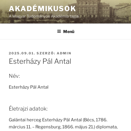
Tartalomhoz
AKADÉMIKUSOK
A Magyar Tudományos Akadémia tagjai
Menü
BEKÜLDVE:
2025.09.01.
SZERZŐ:
ADMIN
Esterházy Pál Antal
Név:
Esterházy Pál Antal
Életrajzi adatok:
Galántai herceg Esterházy Pál Antal (Bécs, 1786.
március 11. – Regensburg, 1866. május 21.) diplomata,