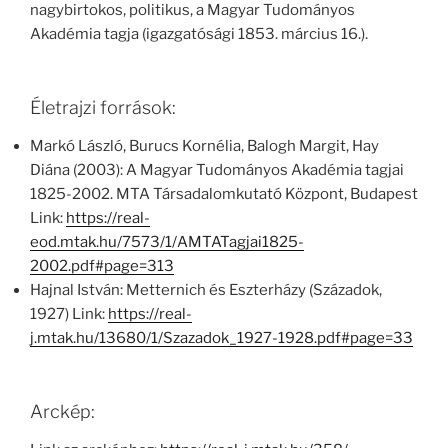
nagybirtokos, politikus, a Magyar Tudományos
Akadémia tagja (igazgatósági 1853. március 16.).
Életrajzi források:
Markó László, Burucs Kornélia, Balogh Margit, Hay
Diána (2003): A Magyar Tudományos Akadémia tagjai
1825-2002. MTA Társadalomkutató Központ, Budapest
Link:
https://real-
eod.mtak.hu/7573/1/AMTATagjai1825-
2002.pdf#page=313
Hajnal István: Metternich és Eszterházy (Századok,
1927) Link:
https://real-
j.mtak.hu/13680/1/Szazadok_1927-1928.pdf#page=33
Arckép: