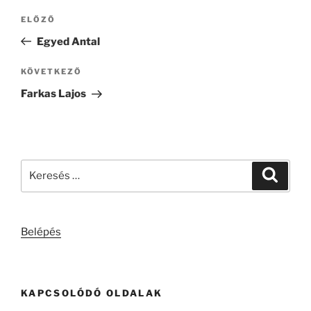
Bejegyzés
Korábbi
ELŐZŐ
navigáció
bejegyzés
Egyed Antal
Következő
KÖVETKEZŐ
bejegyzés
Farkas Lajos
Keresés
Keresé
a
következő
kifejezésre:
Belépés
KAPCSOLÓDÓ OLDALAK