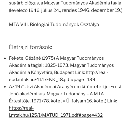
sugárbiológus, a Magyar Tudományos Akadémia tagja
rendes 1946. december 19.)
(levelező 1946. július 24.,
MTA VIII. Biológiai Tudományok Osztálya
Életrajzi források:
Fekete, Gézáné (1975) A Magyar Tudományos
Akadémia tagjai : 1825-1973. Magyar Tudományos
Akadémia Könyvtára, Budapest Link:
http://real-
eod.mtak.hu/41/1/EKK_18.pdf#page=439
Az 1971. évi Akadémiai Aranyérem kitüntetettje: Ernst
Jenő akadémikus. Magyar Tudomány – A MTA
Értesítője, 1971 (78. kötet = Új folyam 16. kötet) Link:
https://real-
j.mtak.hu/125/1/MATUD_1971.pdf#page=432