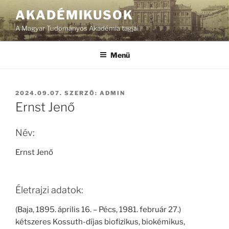
Tartalomhoz
AKADÉMIKUSOK
A Magyar Tudományos Akadémia tagjai
Menü
BEKÜLDVE:
2024.09.07.
SZERZŐ:
ADMIN
Ernst Jenő
Név:
Ernst Jenő
Életrajzi adatok:
(Baja, 1895. április 16. – Pécs, 1981. február 27.)
kétszeres Kossuth-díjas biofizikus, biokémikus,