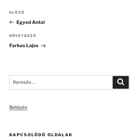
Bejegyzés
Korábbi
ELŐZŐ
navigáció
bejegyzés
Egyed Antal
Következő
KÖVETKEZŐ
bejegyzés
Farkas Lajos
Keresés
Keresé
a
következő
kifejezésre:
Belépés
KAPCSOLÓDÓ OLDALAK