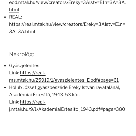
eod.mtak.hu/view/creators/Ereky=3AIstv=E1n=3A=3A.
html
REAL:
https://real.mtak.hu/view/creators/Ereky=3AIstv=E1n=
3A=3A.html
Nekrológ:
Gyászjelentés
Link:
https://real-
ms.mtak.hu/25919/1/gyaszjelentes_E.pdf#page=61
Holub József gyászbeszéde Ereky István ravatalánál,
Akadémiai Értesítő, 1943. 53.köt.
Link:
https://real-
j.mtak.hu/9/1/AkademiaiErtesito_1943.pdf#page=380