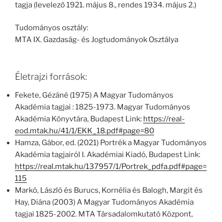
tagja (levelező 1921. május 8., rendes 1934. május 2.)
Tudományos osztály:
MTA IX. Gazdaság- és Jogtudományok Osztálya
Életrajzi források:
Fekete, Gézáné (1975) A Magyar Tudományos
Akadémia tagjai : 1825-1973. Magyar Tudományos
Akadémia Könyvtára, Budapest Link:
https://real-
eod.mtak.hu/41/1/EKK_18.pdf#page=80
Hamza, Gábor, ed. (2021) Portrék a Magyar Tudományos
Akadémia tagjairól I. Akadémiai Kiadó, Budapest Link:
https://real.mtak.hu/137957/1/Portrek_pdfa.pdf#page=
115
Markó, László és Burucs, Kornélia és Balogh, Margit és
Hay, Diána (2003) A Magyar Tudományos Akadémia
tagjai 1825-2002. MTA Társadalomkutató Központ,