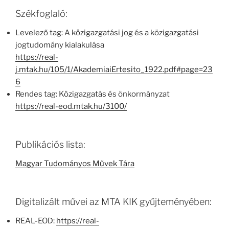
Székfoglaló:
Levelező tag: A közigazgatási jog és a közigazgatási
jogtudomány kialakulása
https://real-
j.mtak.hu/105/1/AkademiaiErtesito_1922.pdf#page=23
6
Rendes tag: Közigazgatás és önkormányzat
https://real-eod.mtak.hu/3100/
Publikációs lista:
Magyar Tudományos Művek Tára
Digitalizált művei az MTA KIK gyűjteményében:
REAL-EOD:
https://real-