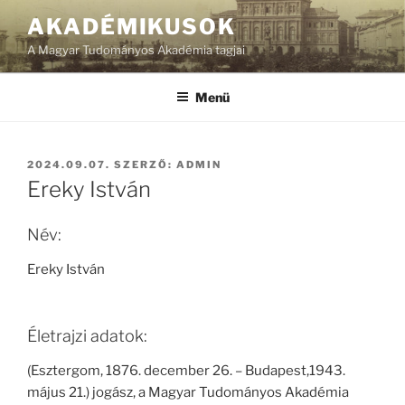
Tartalomhoz
AKADÉMIKUSOK
A Magyar Tudományos Akadémia tagjai
Menü
BEKÜLDVE:
2024.09.07.
SZERZŐ:
ADMIN
Ereky István
Név:
Ereky István
Életrajzi adatok:
(Esztergom, 1876. december 26. – Budapest,1943.
május 21.) jogász, a Magyar Tudományos Akadémia