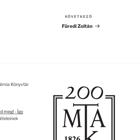
KÖVETKEZŐ
Következő
bejegyzés
Füredi Zoltán
émia Könyvtár
 meg! - Így
tételeinek