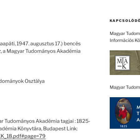
KAPCSOLÓDÓ
Magyar Tudomá
Információs K
laapáti, 1947. augusztus 17.) bencés
sz, a Magyar Tudományos Akadémia
)
tudományok Osztálya
Magyar Tudom
ar Tudományos Akadémia tagjai : 1825-
démia Könyvtára, Budapest Link:
/EKK_18.pdf#page=79