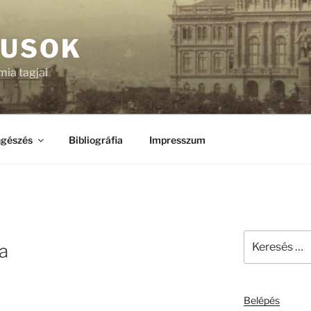
KUSOK
ia tagjai
gészés
Bibliográfia
Impresszum
Keresés
a
a
következő
kifejezésre:
Belépés