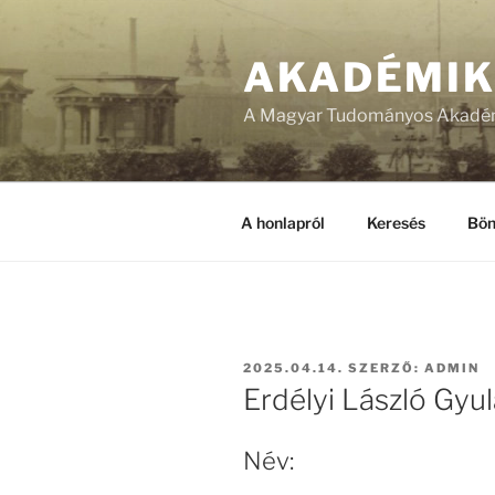
Tartalomhoz
AKADÉMI
A Magyar Tudományos Akadém
A honlapról
Keresés
Bön
BEKÜLDVE:
2025.04.14.
SZERZŐ:
ADMIN
Erdélyi László Gyul
Név: