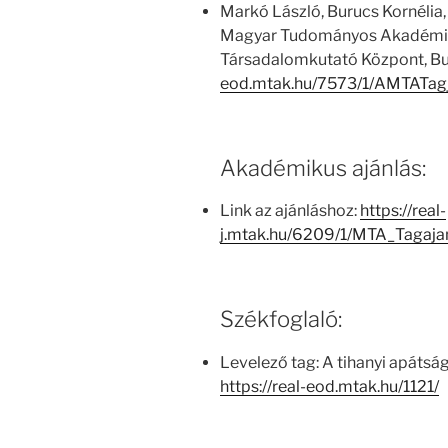
Markó László, Burucs Kornélia,
Magyar Tudományos Akadémia
Társadalomkutató Központ, Bu
eod.mtak.hu/7573/1/AMTATag
Akadémikus ajánlás:
Link az ajánláshoz:
https://real-
j.mtak.hu/6209/1/MTA_Tagaj
Székfoglaló:
Levelező tag: A tihanyi apátság
https://real-eod.mtak.hu/1121/