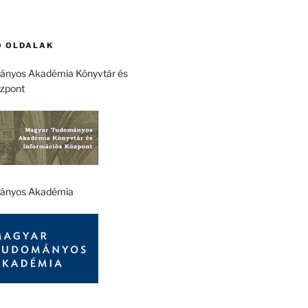
 OLDALAK
nyos Akadémia Könyvtár és
özpont
ányos Akadémia