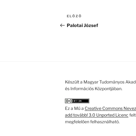
Bejegyzés
Korábbi
ELŐZŐ
navigáció
bejegyzés
Palotai József
Készült a Magyar Tudományos Akad
és Információs Központjában.
Ez a Mű a
Creative Commons Nevezd
add tovább! 3.0 Unported Licenc
fel
megfelelően felhasználható.