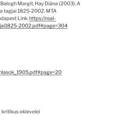
 Balogh Margit, Hay Diána (2003): A
 tagjai 1825-2002. MTA
dapest Link:
https://real-
jai1825-2002.pdf#page=304
anlasok_1905.pdf#page=20
 kritikus oklevelei