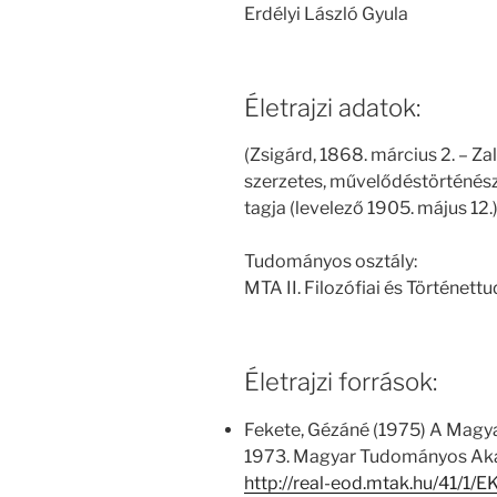
Erdélyi László Gyula
Életrajzi adatok:
(Zsigárd, 1868. március 2. – Za
szerzetes, művelődéstörténé
tagja (levelező 1905. május 12.
Tudományos osztály:
MTA II. Filozófiai és Történet
Életrajzi források:
Fekete, Gézáné (1975) A Magy
1973. Magyar Tudományos Aka
http://real-eod.mtak.hu/41/1