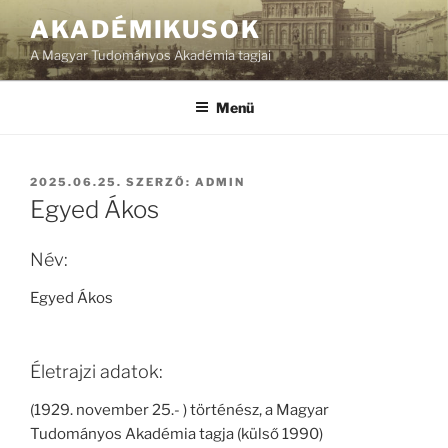
Tartalomhoz
AKADÉMIKUSOK
A Magyar Tudományos Akadémia tagjai
Menü
BEKÜLDVE:
2025.06.25.
SZERZŐ:
ADMIN
Egyed Ákos
Név:
Egyed Ákos
Életrajzi adatok:
(1929. november 25.- ) történész, a Magyar
Tudományos Akadémia tagja (külső 1990)