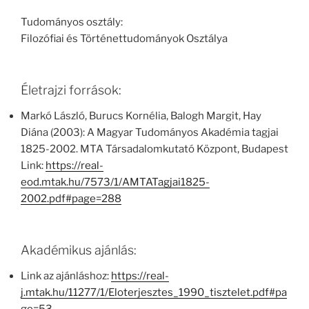
Tudományos osztály:
Filozófiai és Történettudományok Osztálya
Életrajzi források:
Markó László, Burucs Kornélia, Balogh Margit, Hay
Diána (2003): A Magyar Tudományos Akadémia tagjai
1825-2002. MTA Társadalomkutató Központ, Budapest
Link:
https://real-
eod.mtak.hu/7573/1/AMTATagjai1825-
2002.pdf#page=288
Akadémikus ajánlás:
Link az ajánláshoz:
https://real-
j.mtak.hu/11277/1/Eloterjesztes_1990_tisztelet.pdf#pa