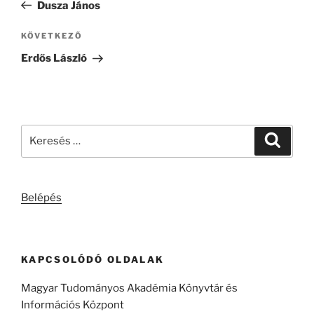
bejegyzés
Dusza János
Következő
KÖVETKEZŐ
bejegyzés
Erdős László
Keresés
Keresé
a
következő
kifejezésre:
Belépés
KAPCSOLÓDÓ OLDALAK
Magyar Tudományos Akadémia Könyvtár és
Információs Központ