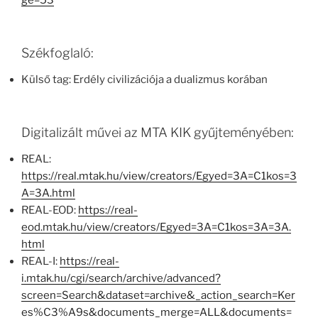
ge=53
Székfoglaló:
Külső tag: Erdély civilizációja a dualizmus korában
Digitalizált művei az MTA KIK gyűjteményében:
REAL:
https://real.mtak.hu/view/creators/Egyed=3A=C1kos=3
A=3A.html
REAL-EOD:
https://real-
eod.mtak.hu/view/creators/Egyed=3A=C1kos=3A=3A.
html
REAL-I:
https://real-
i.mtak.hu/cgi/search/archive/advanced?
screen=Search&dataset=archive&_action_search=Ker
es%C3%A9s&documents_merge=ALL&documents=