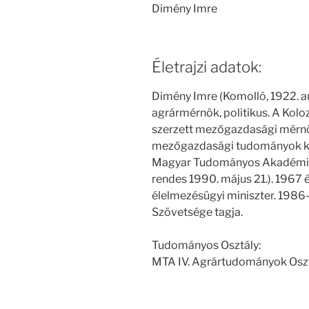
Dimény Imre
Életrajzi adatok:
Dimény Imre (Komolló, 1922. au
agrármérnök, politikus. A Kol
szerzett mezőgazdasági mérnö
mezőgazdasági tudományok kan
Magyar Tudományos Akadémia t
rendes 1990. május 21.). 1967 
élelmezésügyi miniszter. 1986
Szövetsége tagja.
Tudományos Osztály:
MTA IV. Agrártudományok Osz