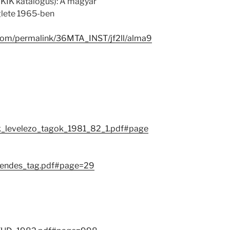
 KIK katalógus): A magyar
lete 1965-ben
.com/permalink/36MTA_INST/jf2ll/alma9
ok_levelezo_tagok_1981_82_1.pdf#page
rendes_tag.pdf#page=29