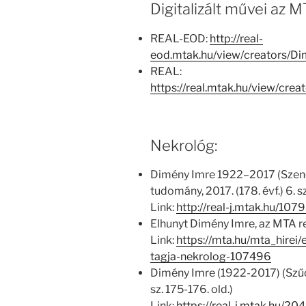
Digitalizált művei az
REAL-EOD:
http://real-
eod.mtak.hu/view/creators/
REAL:
https://real.mtak.hu/view/c
Nekrológ:
Dimény Imre 1922–2017 (Szend
tudomány, 2017. (178. évf.) 6. s
Link:
http://real-j.mtak.hu/1
Elhunyt Dimény Imre, az MTA r
Link:
https://mta.hu/mta_hirei
tagja-nekrolog-107496
Dimény Imre (1922-2017) (Szűcs 
sz. 175-176. old.)
Link:
https://real-j.mtak.hu/