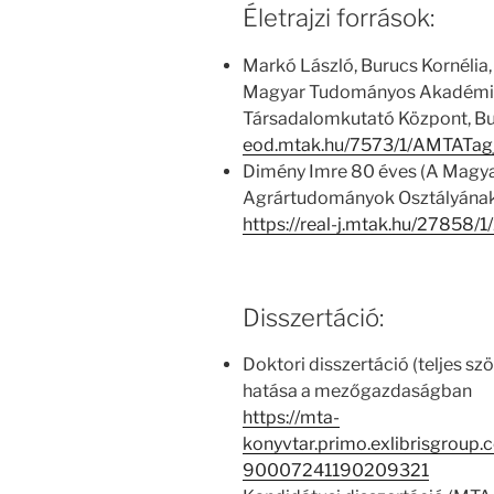
Életrajzi források:
Markó László, Burucs Kornélia,
Magyar Tudományos Akadémia
Társadalomkutató Központ, Bu
eod.mtak.hu/7573/1/AMTATa
Dimény Imre 80 éves (A Mag
Agrártudományok Osztályának t
https://real-j.mtak.hu/27858
Disszertáció:
Doktori disszertáció (teljes s
hatása a mezőgazdaságban
https://mta-
konyvtar.primo.exlibrisgroup
90007241190209321