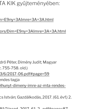
 MTA KIK gyűjteményében:
Dim=E9ny=3AImre=3A=3A.html
reators/Dim=E9ny=3AImre=3A=3A.html
rő Péter, Dimény Judit; Magyar
z. 755-758. old.)
0793/6/2017-06.pdf#page=59
endes tagja
/elhunyt-dimeny-imre-az-mta-rendes-
István; Gazdálkodás, 2017. (61. évf.) 2.
20491/2/gazd_2017_61_2_.pdf#page=87