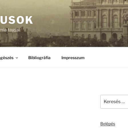
KUSOK
ia tagjai
gészés
Bibliográfia
Impresszum
Keresés
a
következő
kifejezésre:
Belépés