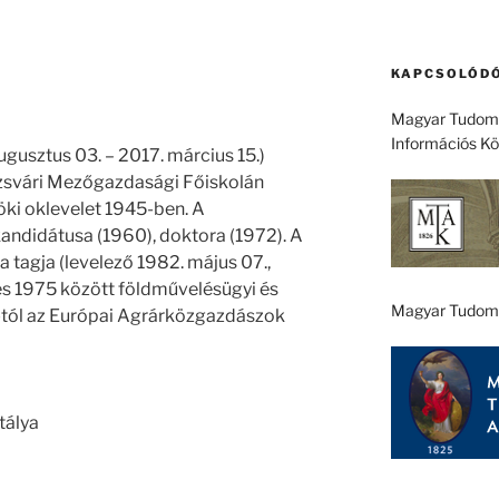
KAPCSOLÓDÓ
Magyar Tudomá
Információs K
gusztus 03. – 2017. március 15.)
ozsvári Mezőgazdasági Főiskolán
ki oklevelet 1945-ben. A
didátusa (1960), doktora (1972). A
agja (levelező 1982. május 07.,
és 1975 között földművelésügyi és
Magyar Tudom
-tól az Európai Agrárközgazdászok
tálya