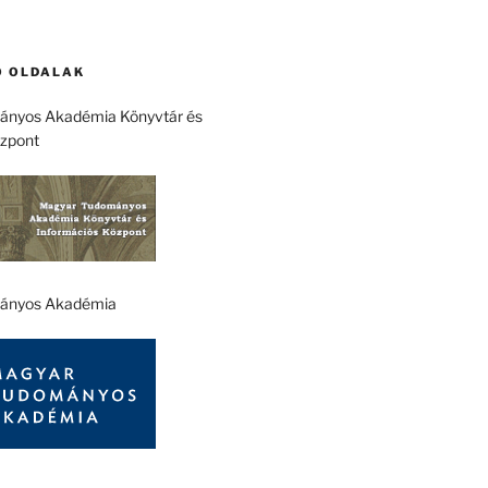
 OLDALAK
nyos Akadémia Könyvtár és
özpont
ányos Akadémia