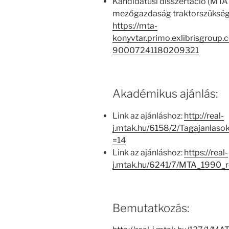
Kandidátusi disszertáció (MTA
mezőgazdaság traktorszükség
https://mta-
konyvtar.primo.exlibrisgroup
90007241180209321
Akadémikus ajánlás:
Link az ajánláshoz:
http://real-
j.mtak.hu/6158/2/Tagajanlas
=14
Link az ajánláshoz:
https://real-
j.mtak.hu/6241/7/MTA_1990_
Bemutatkozás: