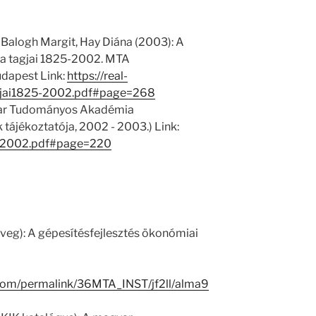
 Balogh Margit, Hay Diána (2003): A
 tagjai 1825-2002. MTA
dapest Link:
https://real-
gjai1825-2002.pdf#page=268
yar Tudományos Akadémia
ájékoztatója, 2002 - 2003.) Link:
/1/2002.pdf#page=220
zöveg): A gépesítésfejlesztés ökonómiai
.com/permalink/36MTA_INST/jf2ll/alma9