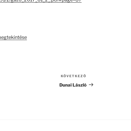
megtekintése
KÖVETKEZŐ
Következő
bejegyzés
Dunai László