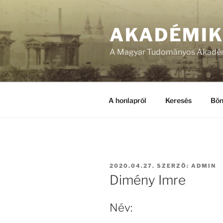
Tartalomhoz
AKADÉMI
A Magyar Tudományos Akadém
A honlapról
Keresés
Bön
BEKÜLDVE:
2020.04.27.
SZERZŐ:
ADMIN
Dimény Imre
Név: