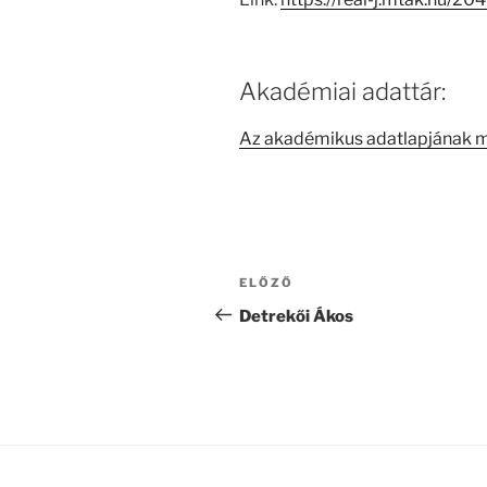
Akadémiai adattár:
Az akadémikus adatlapjának 
Bejegyzés
Korábbi
ELŐZŐ
navigáció
bejegyzés
Detrekői Ákos