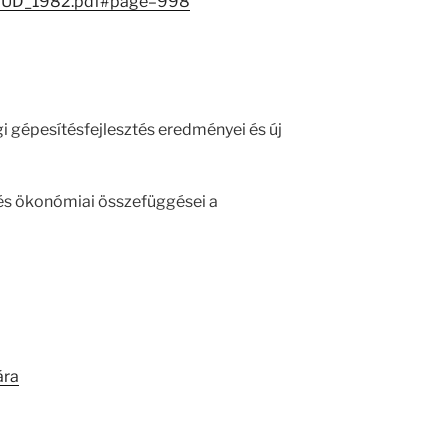
/MATUD_1982.pdf#page=998
 gépesítésfejlesztés eredményei és új
tés ökonómiai összefüggései a
ára