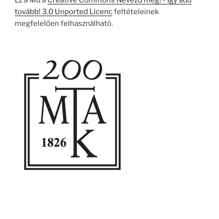
Ez a Mű a
Creative Commons Nevezd meg! - Így add
tovább! 3.0 Unported Licenc
feltételeinek
megfelelően felhasználható.