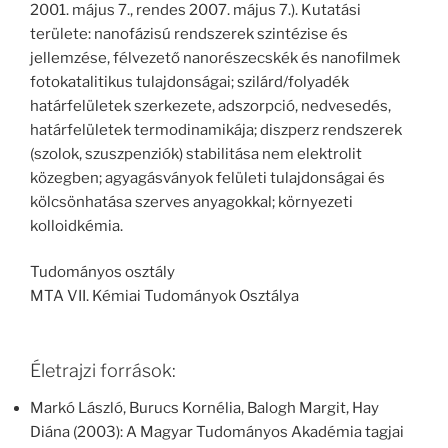
2001. május 7., rendes 2007. május 7.). Kutatási
területe: nanofázisú rendszerek szintézise és
jellemzése, félvezető nanorészecskék és nanofilmek
fotokatalitikus tulajdonságai; szilárd/folyadék
határfelületek szerkezete, adszorpció, nedvesedés,
határfelületek termodinamikája; diszperz rendszerek
(szolok, szuszpenziók) stabilitása nem elektrolit
közegben; agyagásványok felületi tulajdonságai és
kölcsönhatása szerves anyagokkal; környezeti
kolloidkémia.
Tudományos osztály
MTA VII. Kémiai Tudományok Osztálya
Életrajzi források:
Markó László, Burucs Kornélia, Balogh Margit, Hay
Diána (2003): A Magyar Tudományos Akadémia tagjai