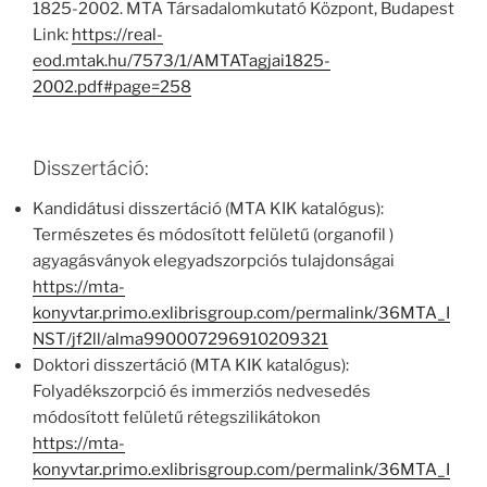
1825-2002. MTA Társadalomkutató Központ, Budapest
Link:
https://real-
eod.mtak.hu/7573/1/AMTATagjai1825-
2002.pdf#page=258
Disszertáció:
Kandidátusi disszertáció (MTA KIK katalógus):
Természetes és módosított felületű (organofil )
agyagásványok elegyadszorpciós tulajdonságai
https://mta-
konyvtar.primo.exlibrisgroup.com/permalink/36MTA_I
NST/jf2ll/alma990007296910209321
Doktori disszertáció (MTA KIK katalógus):
Folyadékszorpció és immerziós nedvesedés
módosított felületű rétegszilikátokon
https://mta-
konyvtar.primo.exlibrisgroup.com/permalink/36MTA_I