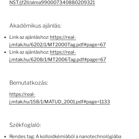
NST/jf2ll/alma990007340880209321
Akadémikus ajánlás:
Link az ajánláshoz:
https://real-
j.mtak.hu/6202/1/MT2000Tag.pdf#page=67
Link az ajánláshoz:
https://real-
j.mtak.hu/6208/1/MT2006Tag.pdf#page=67
Bemutatkozás:
https://real-
j.mtak.hu/158/1/MATUD_2001.pdf#page=1133
Székfoglaló:
Rendes tag: A kolloidkémiából a nanotechnológiába