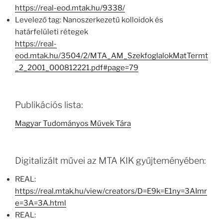
https://real-eod.mtak.hu/9338/
Levelező tag: Nanoszerkezetű kolloidok és
határfelületi rétegek
https://real-
eod.mtak.hu/3504/2/MTA_AM_SzekfoglalokMatTermt
_2_2001_000812221.pdf#page=79
Publikációs lista:
Magyar Tudományos Művek Tára
Digitalizált művei az MTA KIK gyűjteményében:
REAL:
https://real.mtak.hu/view/creators/D=E9k=E1ny=3AImr
e=3A=3A.html
REAL: