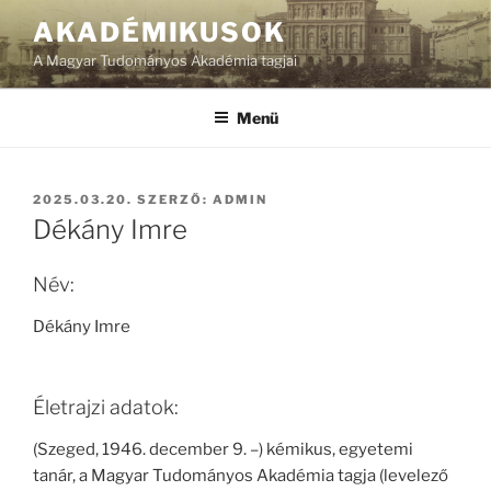
Tartalomhoz
AKADÉMIKUSOK
A Magyar Tudományos Akadémia tagjai
Menü
BEKÜLDVE:
2025.03.20.
SZERZŐ:
ADMIN
Dékány Imre
Név:
Dékány Imre
Életrajzi adatok:
(Szeged, 1946. december 9. –) kémikus, egyetemi
tanár, a Magyar Tudományos Akadémia tagja (levelező