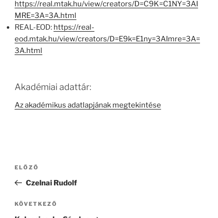
https://real.mtak.hu/view/creators/D=C9K=C1NY=3AI
MRE=3A=3A.html
REAL-EOD:
https://real-
eod.mtak.hu/view/creators/D=E9k=E1ny=3AImre=3A=
3A.html
Akadémiai adattár:
Az akadémikus adatlapjának megtekintése
Bejegyzés
Korábbi
ELŐZŐ
navigáció
bejegyzés
Czelnai Rudolf
Következő
KÖVETKEZŐ
bejegyzés