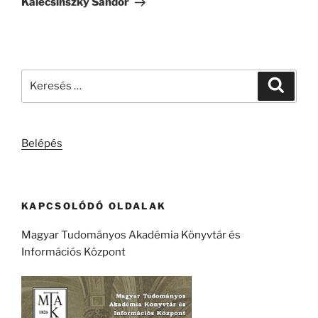
Kalecsinszky Sándor
Keresés
Keresé
a
következő
kifejezésre:
Belépés
KAPCSOLÓDÓ OLDALAK
Magyar Tudományos Akadémia Könyvtár és
Információs Központ