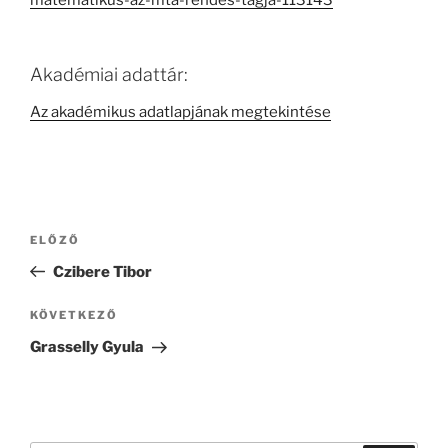
matematikus-az-mta-rendes-tagja-113143
Akadémiai adattár:
Az akadémikus adatlapjának megtekintése
Bejegyzés
Korábbi
ELŐZŐ
navigáció
bejegyzés
Czibere Tibor
Következő
KÖVETKEZŐ
bejegyzés
Grasselly Gyula