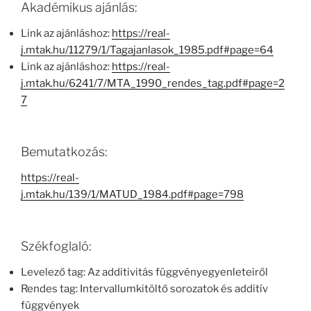
Akadémikus ajánlás:
Link az ajánláshoz:
https://real-
j.mtak.hu/11279/1/Tagajanlasok_1985.pdf#page=64
Link az ajánláshoz:
https://real-
j.mtak.hu/6241/7/MTA_1990_rendes_tag.pdf#page=2
7
Bemutatkozás:
https://real-
j.mtak.hu/139/1/MATUD_1984.pdf#page=798
Székfoglaló:
Levelező tag: Az additivitás függvényegyenleteiről
Rendes tag: Intervallumkitöltő sorozatok és additív
függvények