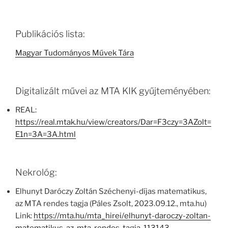
Publikációs lista:
Magyar Tudományos Művek Tára
Digitalizált művei az MTA KIK gyűjteményében:
REAL:
https://real.mtak.hu/view/creators/Dar=F3czy=3AZolt=
E1n=3A=3A.html
Nekrológ:
Elhunyt Daróczy Zoltán Széchenyi-díjas matematikus,
az MTA rendes tagja (Páles Zsolt, 2023.09.12., mta.hu)
Link:
https://mta.hu/mta_hirei/elhunyt-daroczy-zoltan-