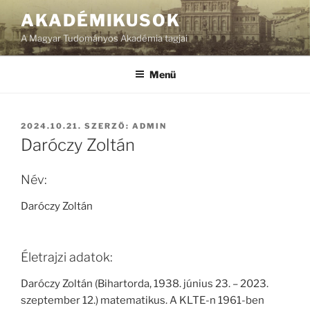
Tartalomhoz
AKADÉMIKUSOK
A Magyar Tudományos Akadémia tagjai
Menü
BEKÜLDVE:
2024.10.21.
SZERZŐ:
ADMIN
Daróczy Zoltán
Név:
Daróczy Zoltán
Életrajzi adatok:
Daróczy Zoltán (Bihartorda, 1938. június 23. – 2023.
szeptember 12.) matematikus. A KLTE-n 1961-ben