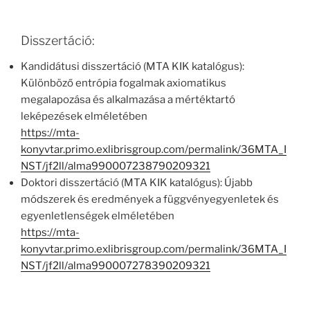
Disszertáció:
Kandidátusi disszertáció (MTA KIK katalógus):
Különböző entrópia fogalmak axiomatikus
megalapozása és alkalmazása a mértéktartó
leképezések elméletében
https://mta-
konyvtar.primo.exlibrisgroup.com/permalink/36MTA_I
NST/jf2ll/alma990007238790209321
Doktori disszertáció (MTA KIK katalógus): Újabb
módszerek és eredmények a függvényegyenletek és
egyenletlenségek elméletében
https://mta-
konyvtar.primo.exlibrisgroup.com/permalink/36MTA_I
NST/jf2ll/alma990007278390209321