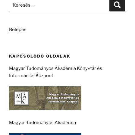
Keresés
Keresé
a
következő
kifejezésre:
Belépés
KAPCSOLÓDÓ OLDALAK
Magyar Tudományos Akadémia Könyvtár és
Információs Központ
Magyar Tudományos Akadémia