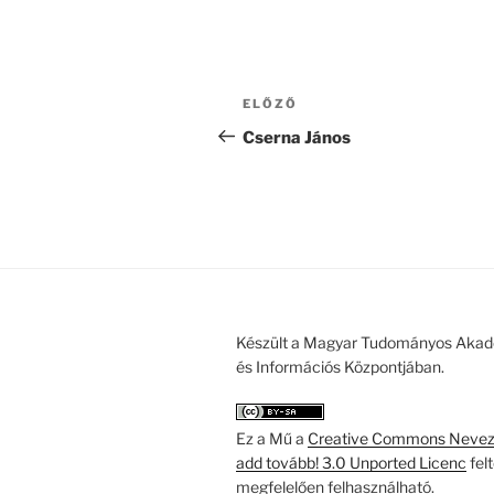
Bejegyzés
Korábbi
ELŐZŐ
navigáció
bejegyzés
Cserna János
Készült a Magyar Tudományos Akad
és Információs Központjában.
Ez a Mű a
Creative Commons Nevezd
add tovább! 3.0 Unported Licenc
fel
megfelelően felhasználható.