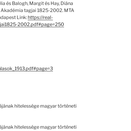
ia és Balogh, Margit és Hay, Diána
 Akadémia tagjai 1825-2002. MTA
dapest Link:
https://real-
jai1825-2002.pdf#page=250
nlasok_1913.pdf#page=3
ájának hitelessége magyar történeti
ájának hitelessége magyar történeti