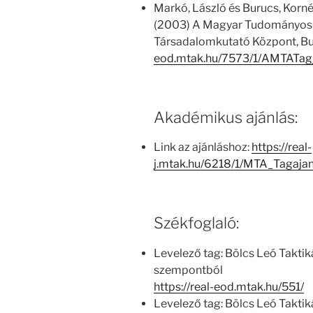
Markó, László és Burucs, Kornél
(2003) A Magyar Tudományos
Társadalomkutató Központ, Bu
eod.mtak.hu/7573/1/AMTATag
Akadémikus ajánlás:
Link az ajánláshoz:
https://real-
j.mtak.hu/6218/1/MTA_Tagaja
Székfoglaló:
Levelező tag: Bölcs Leó Taktik
szempontból
https://real-eod.mtak.hu/551/
Levelező tag: Bölcs Leó Taktik