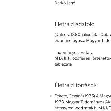
Darkó Jenő
Életrajzi adatok:
(Dálnok, 1880. július 13. – Debr
bizantinológus, a Magyar Tud
Tudományos osztály:
MTA II. Filozófiai és Történe
táblázata
Életrajzi források:
Fekete, Gézáné (1975) A Magy
1973. Magyar Tudományos Aka
https://real-eod.mtak.hu/41/