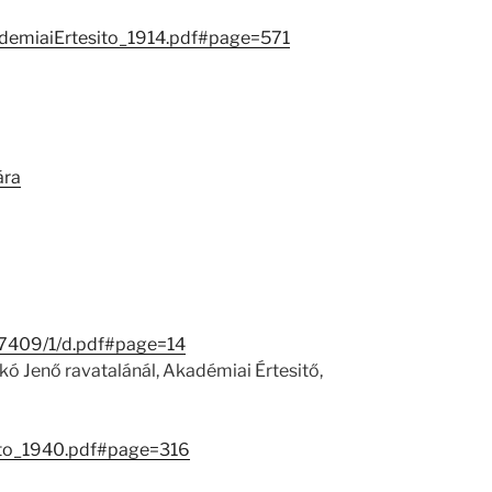
kademiaiErtesito_1914.pdf#page=571
ára
/27409/1/d.pdf#page=14
ó Jenő ravatalánál, Akadémiai Értesitő,
sito_1940.pdf#page=316