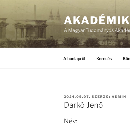
Tartalomhoz
AKADÉMI
A Magyar Tudományos Akadém
A honlapról
Keresés
Bön
BEKÜLDVE:
2024.09.07.
SZERZŐ:
ADMIN
Darkó Jenő
Név: