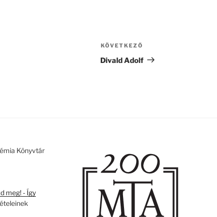
KÖVETKEZŐ
Következő
bejegyzés
Divald Adolf
émia Könyvtár
 meg! - Így
tételeinek