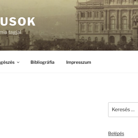
KUSOK
ia tagjai
gészés
Bibliográfia
Impresszum
Keresés
a
következő
kifejezésre:
Belépés