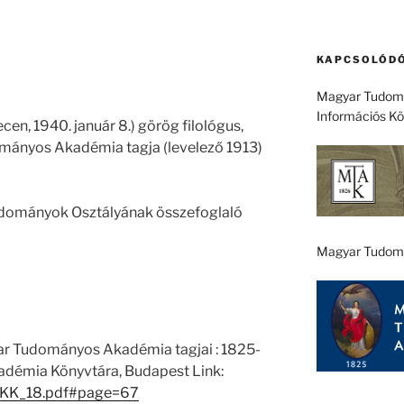
KAPCSOLÓDÓ
Magyar Tudomá
Információs K
ecen, 1940. január 8.) görög filológus,
ományos Akadémia tagja (levelező 1913)
ttudományok Osztályának összefoglaló
Magyar Tudom
ar Tudományos Akadémia tagjai : 1825-
démia Könyvtára, Budapest Link:
1/EKK_18.pdf#page=67