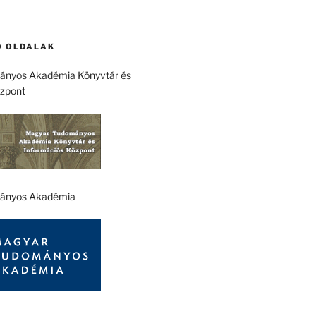
 OLDALAK
nyos Akadémia Könyvtár és
özpont
ányos Akadémia