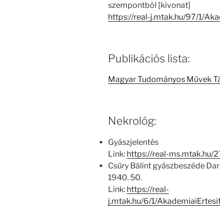
szempontból [kivonat]
https://real-j.mtak.hu/97/1/A
Publikációs lista:
Magyar Tudományos Művek T
Nekrológ:
Gyászjelentés
Link:
https://real-ms.mtak.hu
Csűry Bálint gyászbeszéde Dark
1940. 50.
Link:
https://real-
j.mtak.hu/6/1/AkademiaiErte