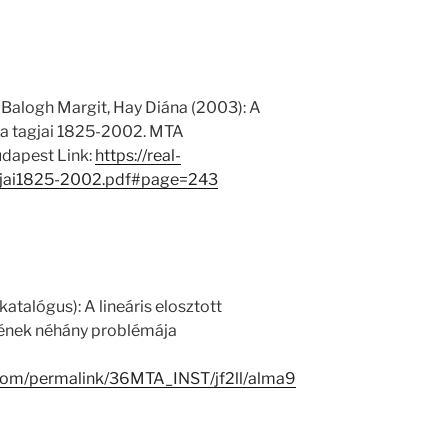
 Balogh Margit, Hay Diána (2003): A
 tagjai 1825-2002. MTA
dapest Link:
https://real-
jai1825-2002.pdf#page=243
atalógus): A lineáris elosztott
ének néhány problémája
.com/permalink/36MTA_INST/jf2ll/alma9