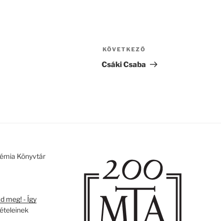
KÖVETKEZŐ
Következő
bejegyzés
Csáki Csaba
émia Könyvtár
 meg! - Így
tételeinek