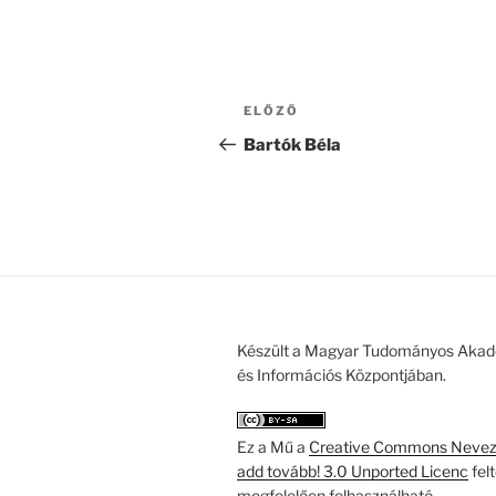
Bejegyzés
Korábbi
ELŐZŐ
navigáció
bejegyzés
Bartók Béla
Készült a Magyar Tudományos Akad
és Információs Központjában.
Ez a Mű a
Creative Commons Nevezd
add tovább! 3.0 Unported Licenc
fel
megfelelően felhasználható.