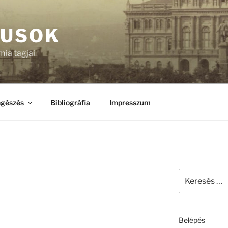
KUSOK
ia tagjai
gészés
Bibliográfia
Impresszum
Keresés
a
következő
kifejezésre:
Belépés