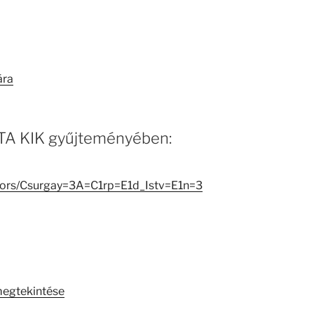
ára
 MTA KIK gyűjteményében:
eators/Csurgay=3A=C1rp=E1d_Istv=E1n=3
megtekintése