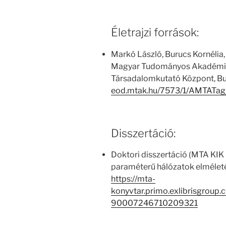
Életrajzi források:
Markó László, Burucs Kornélia,
Magyar Tudományos Akadémia
Társadalomkutató Központ, Bu
eod.mtak.hu/7573/1/AMTATag
Disszertáció:
Doktori disszertáció (MTA KIK k
paraméterű hálózatok elmélet
https://mta-
konyvtar.primo.exlibrisgroup
90007246710209321