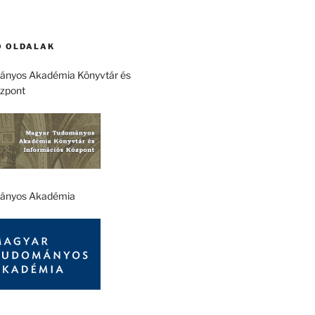
 OLDALAK
nyos Akadémia Könyvtár és
özpont
ányos Akadémia