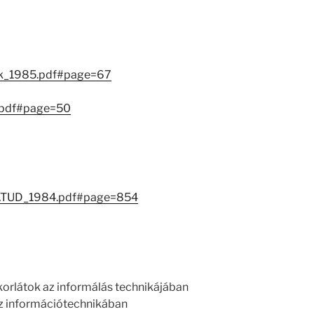
sok_1985.pdf#page=67
.pdf#page=50
1/MATUD_1984.pdf#page=854
korlátok az informálás technikájában
az információtechnikában