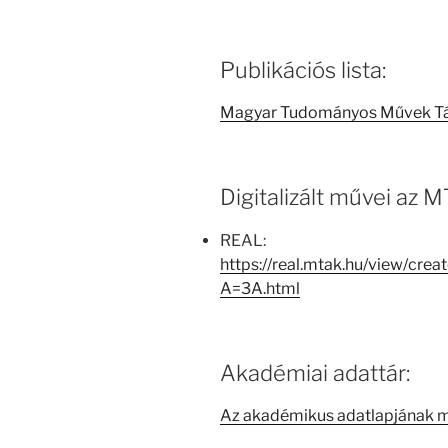
Publikációs lista:
Magyar Tudományos Művek T
Digitalizált művei az
REAL:
https://real.mtak.hu/view/cr
A=3A.html
Akadémiai adattár:
Az akadémikus adatlapjának 