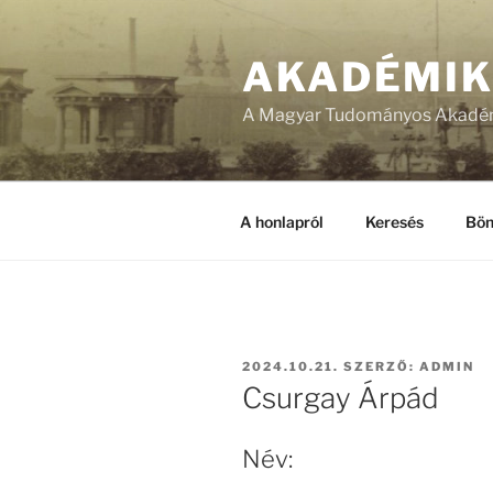
Tartalomhoz
AKADÉMI
A Magyar Tudományos Akadém
A honlapról
Keresés
Bön
BEKÜLDVE:
2024.10.21.
SZERZŐ:
ADMIN
Csurgay Árpád
Név: