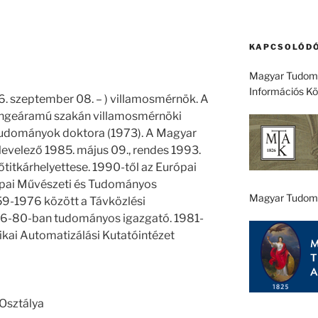
KAPCSOLÓDÓ
Magyar Tudomá
Információs K
. szeptember 08. – ) villamosmérnök. A
ngeáramú szakán villamosmérnöki
 tudományok doktora (1973). A Magyar
velező 1985. május 09., rendes 1993.
őtitkárhelyettese. 1990-től az Európai
ópai Művészeti és Tudományos
Magyar Tudom
59-1976 között a Távközlési
76-80-ban tudományos igazgató. 1981-
kai Automatizálási Kutatóintézet
Osztálya