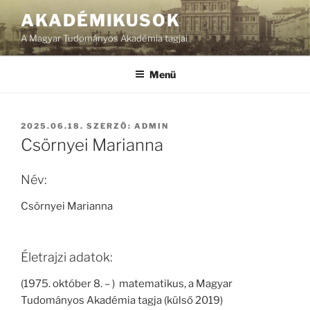
Tartalomhoz
AKADÉMIKUSOK
A Magyar Tudományos Akadémia tagjai
Menü
BEKÜLDVE:
2025.06.18.
SZERZŐ:
ADMIN
Csörnyei Marianna
Név:
Csörnyei Marianna
Életrajzi adatok:
(1975. október 8. – ) matematikus, a Magyar
Tudományos Akadémia tagja (külső 2019)