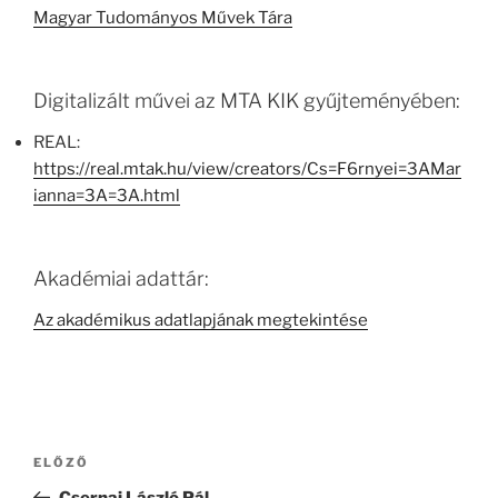
Magyar Tudományos Művek Tára
Digitalizált művei az MTA KIK gyűjteményében:
REAL:
https://real.mtak.hu/view/creators/Cs=F6rnyei=3AMar
ianna=3A=3A.html
Akadémiai adattár:
Az akadémikus adatlapjának megtekintése
Bejegyzés
Korábbi
ELŐZŐ
navigáció
bejegyzés
Csernai László Pál