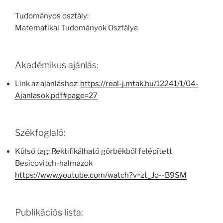
Tudományos osztály:
Matematikai Tudományok Osztálya
Akadémikus ajánlás:
Link az ajánláshoz:
https://real-j.mtak.hu/12241/1/04-
Ajanlasok.pdf#page=27
Székfoglaló:
Külső tag: Rektifikálható görbékből felépített
Besicovitch-halmazok
https://www.youtube.com/watch?v=zt_Jo--B9SM
Publikációs lista: