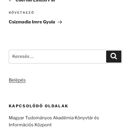
Következő
KÖVETKEZŐ
bejegyzés
Csizmadia Imre Gyula
Keresés
Keresé
a
következő
kifejezésre:
Belépés
KAPCSOLÓDÓ OLDALAK
Magyar Tudományos Akadémia Könyvtár és
Információs Központ