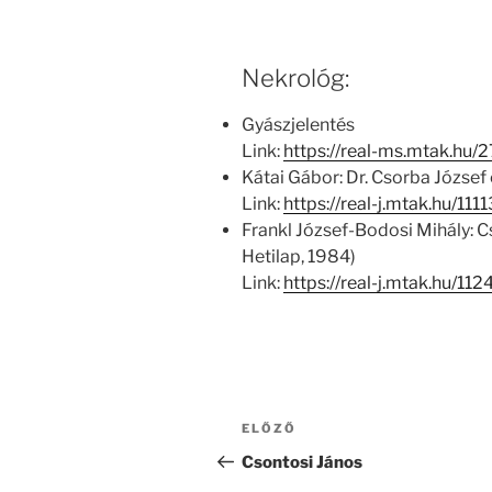
Nekrológ:
Gyászjelentés
Link:
https://real-ms.mtak.hu
Kátai Gábor: Dr. Csorba József
Link:
https://real-j.mtak.hu/1
Frankl József-Bodosi Mihály: 
Hetilap, 1984)
Link:
https://real-j.mtak.hu/1
Bejegyzés
Korábbi
ELŐZŐ
navigáció
bejegyzés
Csontosi János