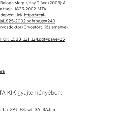
 Balogh Margit, Hay Diána (2003): A
 tagjai 1825-2002. MTA
dapest Link:
https://real-
jai1825-2002.pdf#page=240
orvosdoktor (Orvostört. Közlemények,
VO_OK_1988_121_124.pdf#page=25
ára
 MTA KIK gyűjteményében:
sorba=3AJ=F3zsef=3A=3A.html