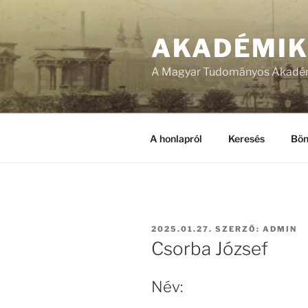
Tartalomhoz
AKADÉMI
A Magyar Tudományos Akadém
A honlapról
Keresés
Bön
BEKÜLDVE:
2025.01.27.
SZERZŐ:
ADMIN
Csorba József
Név: