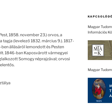
KAPCSOLÓDÓ
Magyar Tudomá
Információs K
 Pest, 1858. november 23.) orvos, a
gja (levelező 1832. március 9.). 1817-
-ben állásáról lemondott és Pesten
t. 1846-ban Kaposvárott vármegyei
oglalkozott Somogy néprajzával; orvosi
elentős.
Magyar Tudom
ztálya