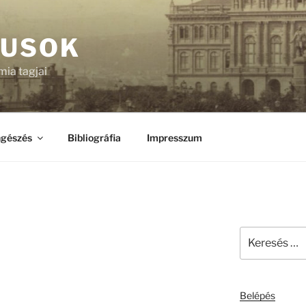
KUSOK
ia tagjai
gészés
Bibliográfia
Impresszum
Keresés
a
következő
kifejezésre:
Belépés