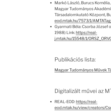
Markó László, Burucs Kornélia,
Magyar Tudományos Akadémia
Társadalomkutató Központ, Bu
eod.mtak.hu/7573/1/AMTATag
Gyarmati Béla: Csorba József 
1988) Link:
https://real-
j.mtak.hu/15548/1/ORSZ_OR
Publikációs lista:
Magyar Tudományos Művek T
Digitalizált művei az
REAL-EOD:
https://real-
eod.mtak.hu/view/creators/C