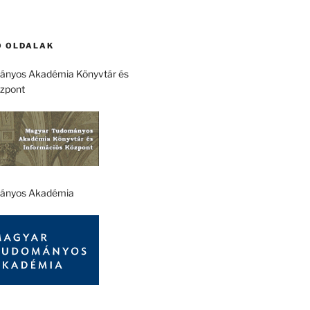
 OLDALAK
nyos Akadémia Könyvtár és
özpont
ányos Akadémia