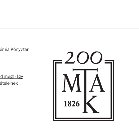
émia Könyvtár
 meg! - Így
tételeinek