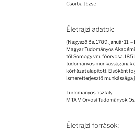
Csorba József
Életrajzi adatok:
(Nagyszőlős, 1789. január 11. –
Magyar Tudományos Akadémia ta
től Somogy vm. főorvosa, 1851
tudományos munkásságának él
kórházat alapított. Elsőként f
ismeretterjesztő munkássága j
Tudományos osztály
MTA V. Orvosi Tudományok Os
Életrajzi források: