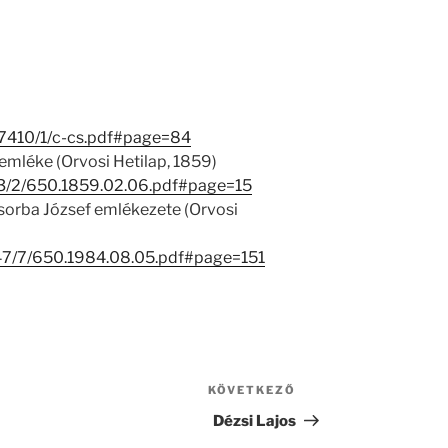
/27410/1/c-cs.pdf#page=84
 emléke (Orvosi Hetilap, 1859)
1113/2/650.1859.02.06.pdf#page=15
Csorba József emlékezete (Orvosi
1247/7/650.1984.08.05.pdf#page=151
KÖVETKEZŐ
Következő
bejegyzés
Dézsi Lajos