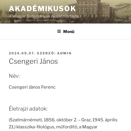
Tartalomhoz
AKADÉMIKUSOK
A Magyar Tudományos Akadémia tagjai
Menü
BEKÜLDVE:
2024.09.07.
SZERZŐ:
ADMIN
Csengeri János
Név:
Csengeri János Ferenc
Életrajzi adatok:
(Szatmárnémeti, 1856. október 2. – Graz, 1945. április
21.) klasszika-filológus, műfordító, a Magyar