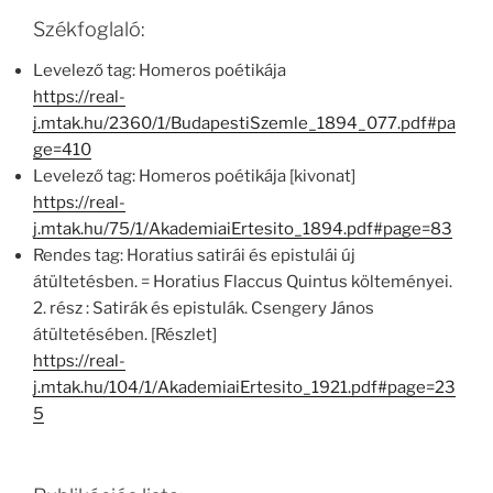
Székfoglaló:
Levelező tag: Homeros poétikája
https://real-
j.mtak.hu/2360/1/BudapestiSzemle_1894_077.pdf#pa
ge=410
Levelező tag: Homeros poétikája [kivonat]
https://real-
j.mtak.hu/75/1/AkademiaiErtesito_1894.pdf#page=83
Rendes tag: Horatius satirái és epistulái új
átültetésben. = Horatius Flaccus Quintus költeményei.
2. rész : Satirák és epistulák. Csengery János
átültetésében. [Részlet]
https://real-
j.mtak.hu/104/1/AkademiaiErtesito_1921.pdf#page=23
5