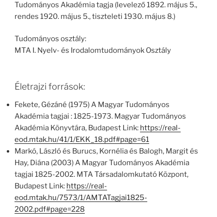
Tudományos Akadémia tagja (levelező 1892. május 5.,
rendes 1920. május 5., tiszteleti 1930. május 8.)
Tudományos osztály:
MTA I. Nyelv- és Irodalomtudományok Osztály
Életrajzi források:
Fekete, Gézáné (1975) A Magyar Tudományos
Akadémia tagjai : 1825-1973. Magyar Tudományos
Akadémia Könyvtára, Budapest Link:
https://real-
eod.mtak.hu/41/1/EKK_18.pdf#page=61
Markó, László és Burucs, Kornélia és Balogh, Margit és
Hay, Diána (2003) A Magyar Tudományos Akadémia
tagjai 1825-2002. MTA Társadalomkutató Központ,
Budapest Link:
https://real-
eod.mtak.hu/7573/1/AMTATagjai1825-
2002.pdf#page=228