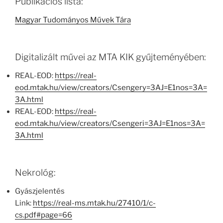
Publikációs lista:
Magyar Tudományos Művek Tára
Digitalizált művei az MTA KIK gyűjteményében:
REAL-EOD:
https://real-
eod.mtak.hu/view/creators/Csengery=3AJ=E1nos=3A=
3A.html
REAL-EOD:
https://real-
eod.mtak.hu/view/creators/Csengeri=3AJ=E1nos=3A=
3A.html
Nekrológ:
Gyászjelentés
Link:
https://real-ms.mtak.hu/27410/1/c-
cs.pdf#page=66