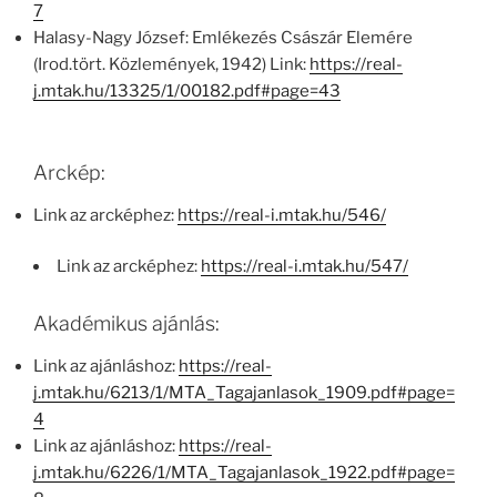
7
Halasy-Nagy József: Emlékezés Császár Elemére
(Irod.tört. Közlemények, 1942) Link:
https://real-
j.mtak.hu/13325/1/00182.pdf#page=43
Arckép:
Link az arcképhez:
https://real-i.mtak.hu/546/
Link az arcképhez:
https://real-i.mtak.hu/547/
Akadémikus ajánlás:
Link az ajánláshoz:
https://real-
j.mtak.hu/6213/1/MTA_Tagajanlasok_1909.pdf#page=
4
Link az ajánláshoz:
https://real-
j.mtak.hu/6226/1/MTA_Tagajanlasok_1922.pdf#page=