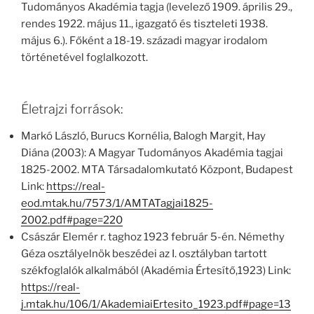
Tudományos Akadémia tagja (levelező 1909. április 29.,
rendes 1922. május 11., igazgató és tiszteleti 1938.
május 6.). Főként a 18-19. századi magyar irodalom
történetével foglalkozott.
Életrajzi források:
Markó László, Burucs Kornélia, Balogh Margit, Hay
Diána (2003): A Magyar Tudományos Akadémia tagjai
1825-2002. MTA Társadalomkutató Központ, Budapest
Link:
https://real-
eod.mtak.hu/7573/1/AMTATagjai1825-
2002.pdf#page=220
Császár Elemér r. taghoz 1923 február 5-én. Némethy
Géza osztályelnök beszédei az I. osztályban tartott
székfoglalók alkalmából (Akadémia Értesítő,1923) Link:
https://real-
j.mtak.hu/106/1/AkademiaiErtesito_1923.pdf#page=13