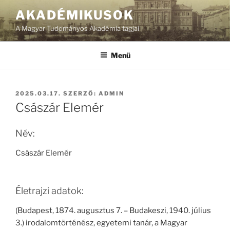
Tartalomhoz
AKADÉMIKUSOK
A Magyar Tudományos Akadémia tagjai
Menü
BEKÜLDVE:
2025.03.17.
SZERZŐ:
ADMIN
Császár Elemér
Név:
Császár Elemér
Életrajzi adatok:
(Budapest, 1874. augusztus 7. – Budakeszi, 1940. július
3.) irodalomtörténész, egyetemi tanár, a Magyar