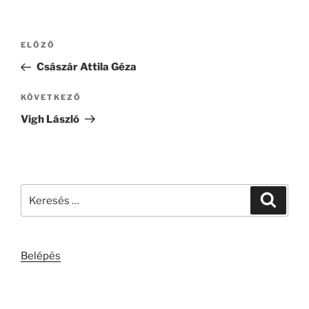
Bejegyzés
Korábbi
ELŐZŐ
navigáció
bejegyzés
Császár Attila Géza
Következő
KÖVETKEZŐ
bejegyzés
Vigh László
Keresés
Keresé
a
következő
kifejezésre:
Belépés