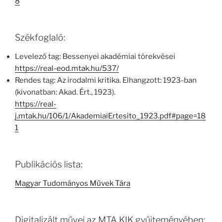
8
Székfoglaló:
Levelező tag: Bessenyei akadémiai törekvései
https://real-eod.mtak.hu/537/
Rendes tag: Az irodalmi kritika. Elhangzott: 1923-ban
(kivonatban: Akad. Ért., 1923).
https://real-
j.mtak.hu/106/1/AkademiaiErtesito_1923.pdf#page=18
1
Publikációs lista:
Magyar Tudományos Művek Tára
Digitalizált művei az MTA KIK gyűjteményében: