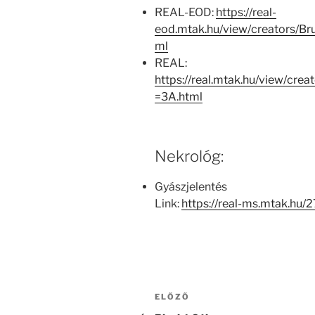
REAL-EOD:
https://real-
eod.mtak.hu/view/creators/
ml
REAL:
https://real.mtak.hu/view/cr
=3A.html
Nekrológ:
Gyászjelentés
Link:
https://real-ms.mtak.hu
Bejegyzés
Korábbi
ELŐZŐ