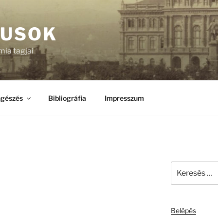
KUSOK
ia tagjai
gészés
Bibliográfia
Impresszum
Keresés
a
következő
kifejezésre:
Belépés