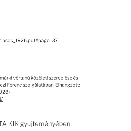
anlasok_1926.pdf#page=37
smárki vértanú közéleti szereplése és
zi Ferenc szolgálatában. Elhangzott:
1928)
1/
 MTA KIK gyűjteményében: