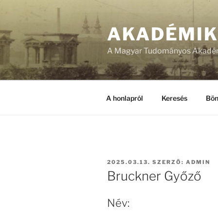
Tartalomhoz
AKADÉMI
A Magyar Tudományos Akadém
A honlapról
Keresés
Bön
BEKÜLDVE:
2025.03.13.
SZERZŐ:
ADMIN
Bruckner Győző
Név: