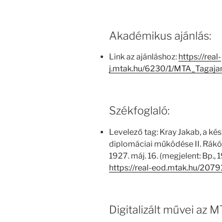
Akadémikus ajánlás:
Link az ajánláshoz:
https://real-
j.mtak.hu/6230/1/MTA_Tagaj
Székfoglaló:
Levelező tag: Kray Jakab, a ké
diplomáciai működése II. Rákóc
1927. máj. 16. (megjelent: Bp., 
https://real-eod.mtak.hu/2079
Digitalizált művei az