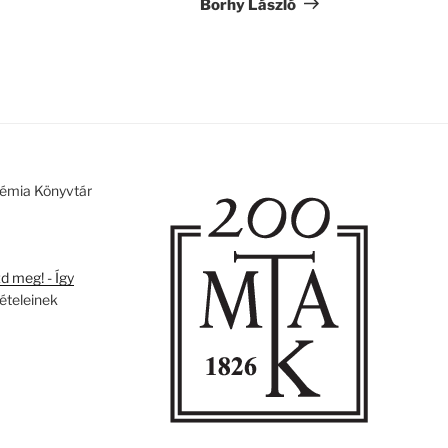
bejegyzés
Borhy László
émia Könyvtár
 meg! - Így
tételeinek