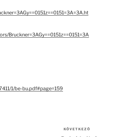
Bruckner=3AGy==0151z==0151=3A=3A.ht
eators/Bruckner=3AGy==0151z==0151=3A
/27411/1/be-bu.pdf#page=159
KÖVETKEZŐ
Következő