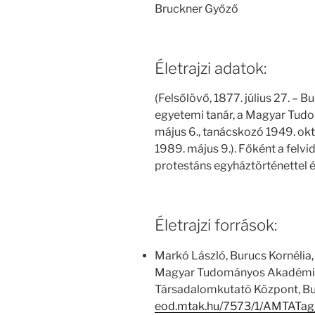
Bruckner Győző
Életrajzi adatok:
(Felsőlövő, 1877. július 27. – Bu
egyetemi tanár, a Magyar Tud
május 6., tanácskozó 1949. októ
1989. május 9.). Főként a felv
protestáns egyháztörténettel é
Életrajzi források:
Markó László, Burucs Kornélia,
Magyar Tudományos Akadémia
Társadalomkutató Központ, Bu
eod.mtak.hu/7573/1/AMTATag