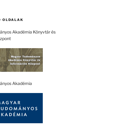
 OLDALAK
nyos Akadémia Könyvtár és
özpont
ányos Akadémia