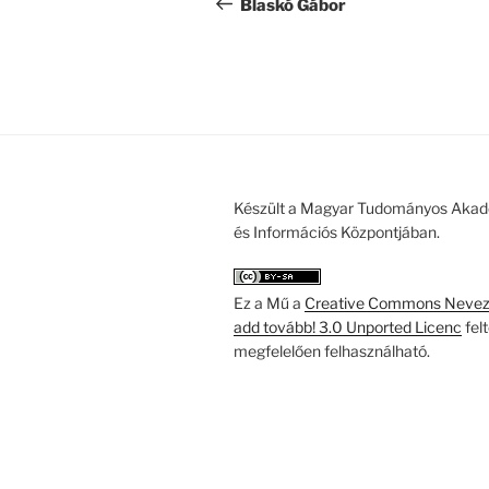
navigáció
bejegyzés
Blaskó Gábor
Készült a Magyar Tudományos Akad
és Információs Központjában.
Ez a Mű a
Creative Commons Nevezd
add tovább! 3.0 Unported Licenc
fel
megfelelően felhasználható.