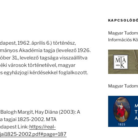
KAPCSOLÓDÓ
Magyar Tudomá
Információs K
dapest, 1962. április 6.) történész,
ományos Akadémia tagja (levelező 1926.
ber 31., levelező tagsága visszaállítva
idéki városok történetével, magyar
s egyházjogi kérdésekkel foglalkozott.
Magyar Tudom
 Balogh Margit, Hay Diána (2003): A
 tagjai 1825-2002. MTA
dapest Link:
https://real-
jai1825-2002.pdf#page=187