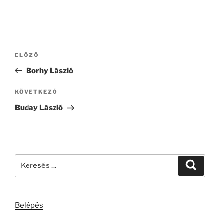
Bejegyzés
Korábbi
ELŐZŐ
navigáció
bejegyzés
Borhy László
Következő
KÖVETKEZŐ
bejegyzés
Buday László
Keresés
Keresé
a
következő
kifejezésre:
Belépés