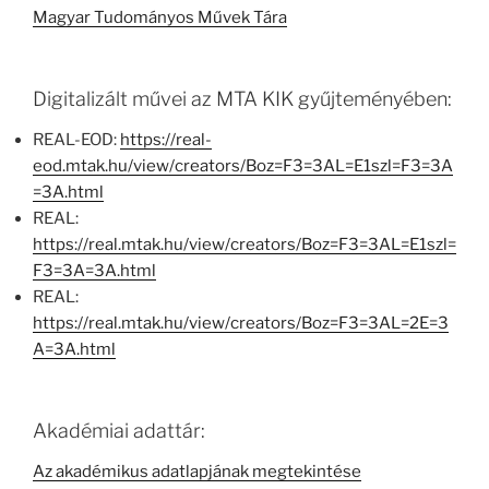
Magyar Tudományos Művek Tára
Digitalizált művei az MTA KIK gyűjteményében:
REAL-EOD:
https://real-
eod.mtak.hu/view/creators/Boz=F3=3AL=E1szl=F3=3A
=3A.html
REAL:
https://real.mtak.hu/view/creators/Boz=F3=3AL=E1szl=
F3=3A=3A.html
REAL:
https://real.mtak.hu/view/creators/Boz=F3=3AL=2E=3
A=3A.html
Akadémiai adattár:
Az akadémikus adatlapjának megtekintése