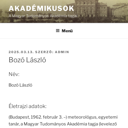
Tartalomhoz
AKADÉMIKUSOK
A Magyar Tudományos Akadémia tagjai
Menü
BEKÜLDVE:
2025.03.13.
SZERZŐ:
ADMIN
Bozó László
Név:
Bozó László
Életrajzi adatok:
(Budapest, 1962. február 3. –) meteorológus, egyetemi
tanár, a Magyar Tudományos Akadémia tagja (levelező