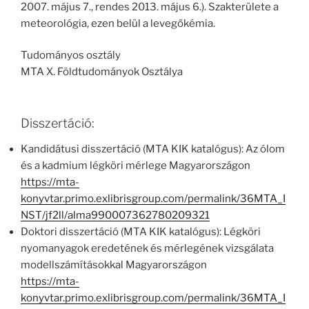
2007. május 7., rendes 2013. május 6.). Szakterülete a
meteorológia, ezen belül a levegőkémia.
Tudományos osztály
MTA X. Földtudományok Osztálya
Disszertáció:
Kandidátusi disszertáció (MTA KIK katalógus): Az ólom
és a kadmium légköri mérlege Magyarországon
https://mta-
konyvtar.primo.exlibrisgroup.com/permalink/36MTA_I
NST/jf2ll/alma990007362780209321
Doktori disszertáció (MTA KIK katalógus): Légköri
nyomanyagok eredetének és mérlegének vizsgálata
modellszámításokkal Magyarországon
https://mta-
konyvtar.primo.exlibrisgroup.com/permalink/36MTA_I