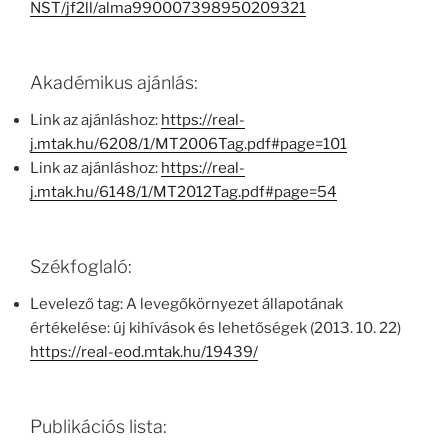
NST/jf2ll/alma990007398950209321
Akadémikus ajánlás:
Link az ajánláshoz:
https://real-
j.mtak.hu/6208/1/MT2006Tag.pdf#page=101
Link az ajánláshoz:
https://real-
j.mtak.hu/6148/1/MT2012Tag.pdf#page=54
Székfoglaló:
Levelező tag: A levegőkörnyezet állapotának
értékelése: új kihívások és lehetőségek (2013. 10. 22)
https://real-eod.mtak.hu/19439/
Publikációs lista: