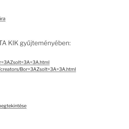
ára
 MTA KIK gyűjteményében:
or=3AZsolt=3A=3A.html
ew/creators/Bor=3AZsolt=3A=3A.html
megtekintése