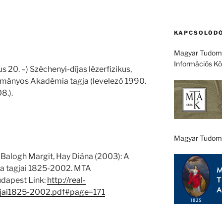
KAPCSOLÓDÓ
Magyar Tudomá
Információs K
s 20. –) Széchenyi-díjas lézerfizikus,
ományos Akadémia tagja (levelező 1990.
8.).
Magyar Tudom
 Balogh Margit, Hay Diána (2003): A
 tagjai 1825-2002. MTA
dapest Link:
http://real-
jai1825-2002.pdf#page=171