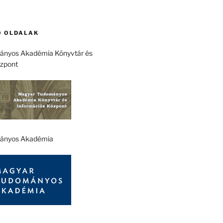
 OLDALAK
nyos Akadémia Könyvtár és
özpont
ányos Akadémia