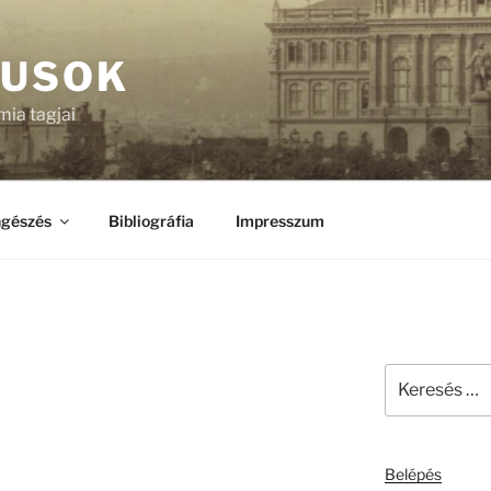
KUSOK
ia tagjai
gészés
Bibliográfia
Impresszum
Keresés
a
következő
kifejezésre:
Belépés