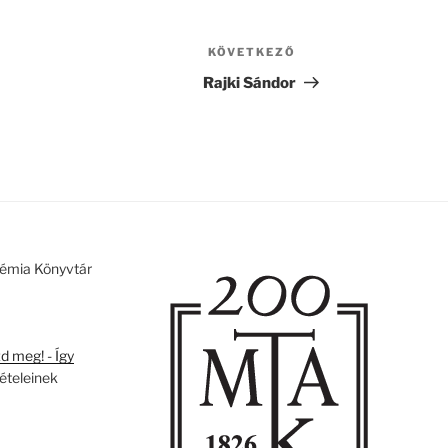
KÖVETKEZŐ
Következő
bejegyzés
Rajki Sándor
émia Könyvtár
 meg! - Így
tételeinek