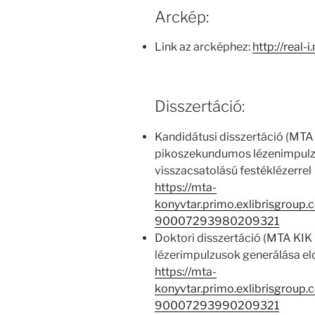
Arckép:
Link az arcképhez:
http://real-
Disszertáció:
Kandidátusi disszertáció (MTA
pikoszekundumos lézenimpulzu
visszacsatolású festéklézerrel
https://mta-
konyvtar.primo.exlibrisgroup
90007293980209321
Doktori disszertáció (MTA KI
lézerimpulzusok generálása elo
https://mta-
konyvtar.primo.exlibrisgroup
90007293990209321