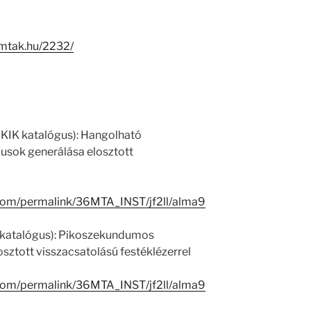
i.mtak.hu/2232/
 KIK katalógus): Hangolható
sok generálása elosztott
.com/permalink/36MTA_INST/jf2ll/alma9
K katalógus): Pikoszekundumos
sztott visszacsatolású festéklézerrel
.com/permalink/36MTA_INST/jf2ll/alma9