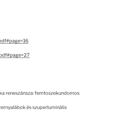
.pdf#page=16
.pdf#page=27
ptika reneszánsza: femtoszekundomos
zernyalábok és szuperluminális