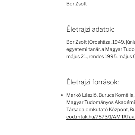
Bor Zsolt
Életrajzi adatok:
Bor Zsolt (Orosháza, 1949. júniu
egyetemi tanár, a Magyar Tud
május 21., rendes 1995. május 0
Életrajzi források:
Markó László, Burucs Kornélia,
Magyar Tudományos Akadémia
Társadalomkutató Központ, Bu
eod.mtak.hu/7573/1/AMTATag