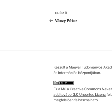
Bejegyzés
Korábbi
ELŐZŐ
navigáció
bejegyzés
Váczy Péter
Készült a Magyar Tudományos Akad
és Információs Központjában.
Ez a Mű a
Creative Commons Nevezd
add tovább! 3.0 Unported Licenc
fel
megfelelően felhasználható.