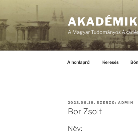
Tartalomhoz
AKADÉMI
A Magyar Tudományos Akadém
A honlapról
Keresés
Bön
BEKÜLDVE:
2023.06.19.
SZERZŐ:
ADMIN
Bor Zsolt
Név: