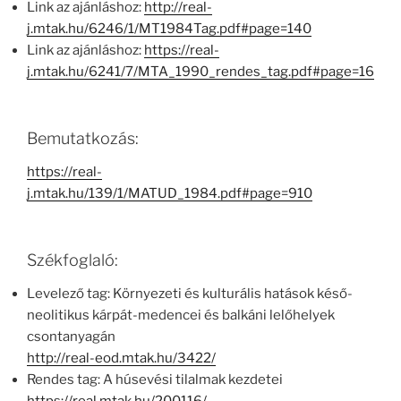
Link az ajánláshoz:
http://real-
j.mtak.hu/6246/1/MT1984Tag.pdf#page=140
Link az ajánláshoz:
https://real-
j.mtak.hu/6241/7/MTA_1990_rendes_tag.pdf#page=16
Bemutatkozás:
https://real-
j.mtak.hu/139/1/MATUD_1984.pdf#page=910
Székfoglaló:
Levelező tag: Környezeti és kulturális hatások késő-
neolitikus kárpát-medencei és balkáni lelőhelyek
csontanyagán
http://real-eod.mtak.hu/3422/
Rendes tag: A húsevési tilalmak kezdetei