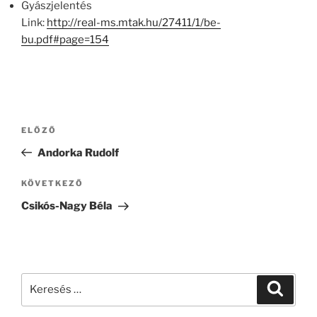
Gyászjelentés
Link:
http://real-ms.mtak.hu/27411/1/be-
bu.pdf#page=154
Bejegyzés
Korábbi
ELŐZŐ
navigáció
bejegyzés
Andorka Rudolf
Következő
KÖVETKEZŐ
bejegyzés
Csikós-Nagy Béla
Keresés
Keresé
a
következő