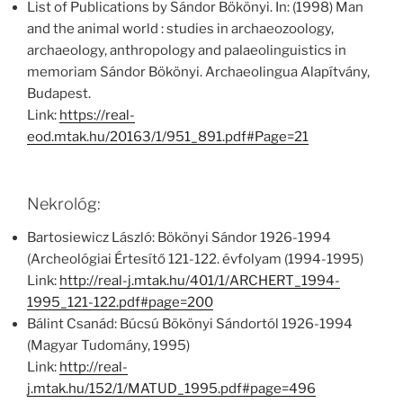
List of Publications by Sándor Bökönyi. In: (1998) Man
and the animal world : studies in archaeozoology,
archaeology, anthropology and palaeolinguistics in
memoriam Sándor Bökönyi. Archaeolingua Alapítvány,
Budapest.
Link:
https://real-
eod.mtak.hu/20163/1/951_891.pdf#Page=21
Nekrológ:
Bartosiewicz László: Bökönyi Sándor 1926-1994
(Archeológiai Értesítő 121-122. évfolyam (1994-1995)
Link:
http://real-j.mtak.hu/401/1/ARCHERT_1994-
1995_121-122.pdf#page=200
Bálint Csanád: Búcsú Bökönyi Sándortól 1926-1994
(Magyar Tudomány, 1995)
Link:
http://real-
j.mtak.hu/152/1/MATUD_1995.pdf#page=496