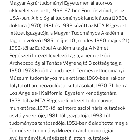
Magyar Agrártudományi Egyetemen állatorvosi
oklevelet szerzett, 1966-67-ben Ford-ösztöndíjas az
USA-ban. A biológiai tudományok kandidátusa (1960),
doktora (1970). 1981 és 1993 között az MTA Régészeti
Intézet igazgatója, a Magyar Tudományos Akadémia
tagja (levelező 1985. május 10., rendes 1990. május 21.).
1992-től az Európai Akadémia tagja. A Német
Régészeti Intézet levelező tagja, a nemzetközi
Archeozoológiai Tanács Végrehajtó Bizottság tagja.
1950-1973 között a budapesti Természettudományi
Múzeum tudományos munkatársa; 1969-ben Irakban
folytatott archeozoológiai kutatásokat, 1970-71-ben a
Los Angeles-i Kaliforniai Egyetem vendégtanára.
1973-tól az MTA Régészeti Intézet tudományos
munkatársa, 1979-től az interdiszciplináris kutatások
osztály vezetője, 1981-től igazgatója, 1993-tól
tudományos tanácsadója. 1951-ben ő alapította meg a
Természettudományi Múzeum archeozoológiai
gyűjteményét. A régészeti állattani kutatások