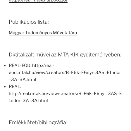
https://real.mtak.hu/200116/
Publikációs lista:
Magyar Tudományos Művek Tára
Digitalizált művei az MTA KIK gyűjteményében:
REAL-EOD:
http://real-
eod.mtak.hu/view/creators/B=F6k=F6nyi=3AS=E1ndor
=3A=3A.html
REAL:
http://real.mtak.hu/view/creators/B=F6k=F6nyi=3AS=E
1ndor=3A=3A.html
Emlékkötet/bibliográfia: