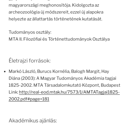
magyarországi meghonosítója. Kidolgozta az
archeozoológia új módszereit, ezzel új alapokra
helyezte az állattartás történetének kutatását.
Tudományos osztály:
MTA II. Filozófiai és Történettudományok Osztálya
Életrajzi források:
Markó László, Burucs Kornélia, Balogh Margit, Hay
Diána (2003): A Magyar Tudományos Akadémia tagjai
1825-2002. MTA Társadalomkutató Központ, Budapest
Link:
http://real-eod.mtak.hu/7573/1/AMTATagjai1825-
2002.pdf#page=181
Akadémikus ajánlás: