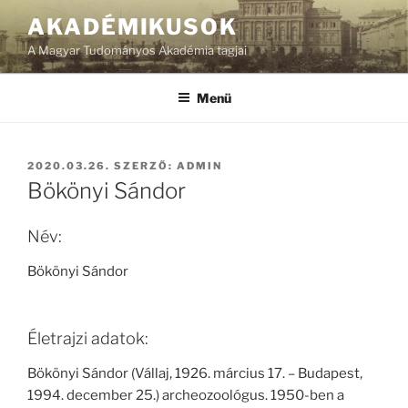
Tartalomhoz
AKADÉMIKUSOK
A Magyar Tudományos Akadémia tagjai
Menü
BEKÜLDVE:
2020.03.26.
SZERZŐ:
ADMIN
Bökönyi Sándor
Név:
Bökönyi Sándor
Életrajzi adatok:
Bökönyi Sándor (Vállaj, 1926. március 17. – Budapest,
1994. december 25.) archeozoológus. 1950-ben a