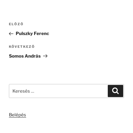
Bejegyzés
Korábbi
ELŐZŐ
navigáció
bejegyzés
Pulszky Ferenc
Következő
KÖVETKEZŐ
bejegyzés
Somos András
Keresés
Keresé
a
következő
kifejezésre:
Belépés