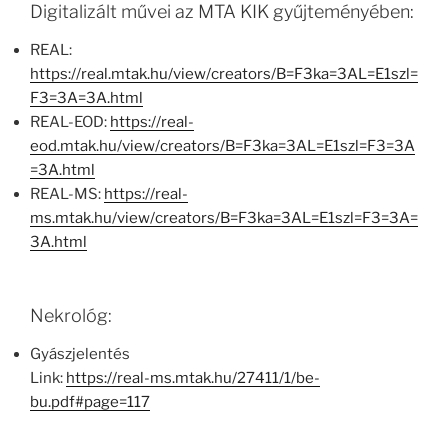
Digitalizált művei az MTA KIK gyűjteményében:
REAL:
https://real.mtak.hu/view/creators/B=F3ka=3AL=E1szl=
F3=3A=3A.html
REAL-EOD:
https://real-
eod.mtak.hu/view/creators/B=F3ka=3AL=E1szl=F3=3A
=3A.html
REAL-MS:
https://real-
ms.mtak.hu/view/creators/B=F3ka=3AL=E1szl=F3=3A=
3A.html
Nekrológ:
Gyászjelentés
Link:
https://real-ms.mtak.hu/27411/1/be-
bu.pdf#page=117