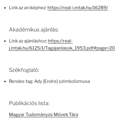
Link az arcképhez:
https://real-i.mtak.hu/16289/
Akadémikus ajánlás:
Link az ajánláshoz:
https://real-
j.mtak.hu/6125/1/Tagajanlasok_1953.pdf#page=20
Székfoglaló:
Rendes tag: Ady [Endre] szimbolizmusa
Publikációs lista:
Magyar Tudományos Művek Tára