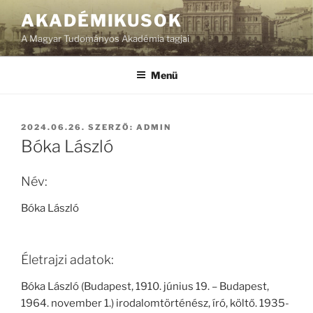
Tartalomhoz
AKADÉMIKUSOK
A Magyar Tudományos Akadémia tagjai
Menü
BEKÜLDVE:
2024.06.26.
SZERZŐ:
ADMIN
Bóka László
Név:
Bóka László
Életrajzi adatok:
Bóka László (Budapest, 1910. június 19. – Budapest,
1964. november 1.) irodalomtörténész, író, költő. 1935-