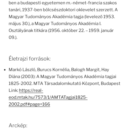
ben a budapesti egyetemen m.-német-francia szakos
tanári, 1937-ben bölcsészdoktori oklevelet szerzett. A
Magyar Tudományos Akadémia tagja (levelező 1953.
május 30.), a Magyar Tudományos Akadémia I.
Osztályának titkára (1956. október 22. – 1959. január
09.).
Életrajzi források:
Markó László, Burucs Kornélia, Balogh Margit, Hay
Diána (2003): A Magyar Tudományos Akadémia tagjai
1825-2002. MTA Társadalomkutató Központ, Budapest
Link:
https://real-
eod.mtak.hu/7573/1/AMTATagjai1825-
2002.pdf#page=166
Arckép: