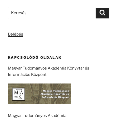
Keresés
Keresé
a
következő
kifejezésre:
Belépés
KAPCSOLÓDÓ OLDALAK
Magyar Tudományos Akadémia Könyvtár és
Információs Központ
Magyar Tudományos Akadémia