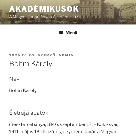
Tartalomhoz
AKADÉMIKUSOK
A Magyar Tudományos Akadémia tagjai
Menü
BEKÜLDVE:
2025.01.03.
SZERZŐ:
ADMIN
Böhm Károly
Név:
Böhm Károly
Életrajzi adatok:
(Besztercebánya, 1846. szeptember 17. – Kolozsvár,
1911. május 19.) filozófus, egyetemi tanár, a Magyar