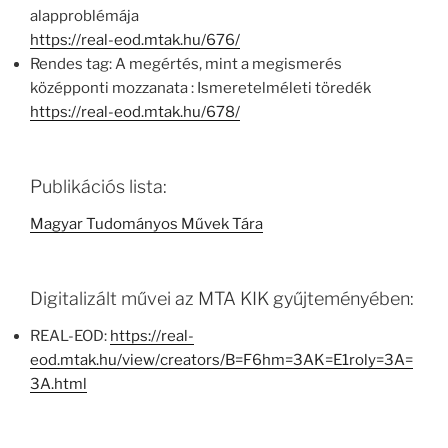
alapproblémája
https://real-eod.mtak.hu/676/
Rendes tag: A megértés, mint a megismerés
középponti mozzanata : Ismeretelméleti töredék
https://real-eod.mtak.hu/678/
Publikációs lista:
Magyar Tudományos Művek Tára
Digitalizált művei az MTA KIK gyűjteményében:
REAL-EOD:
https://real-
eod.mtak.hu/view/creators/B=F6hm=3AK=E1roly=3A=
3A.html