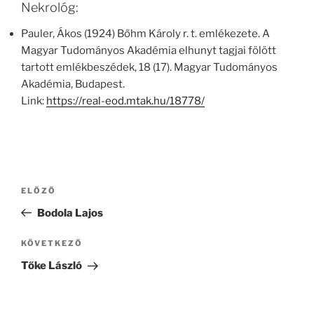
Nekrológ:
Pauler, Ákos (1924) Bőhm Károly r. t. emlékezete. A
Magyar Tudományos Akadémia elhunyt tagjai fölött
tartott emlékbeszédek, 18 (17). Magyar Tudományos
Akadémia, Budapest.
Link:
https://real-eod.mtak.hu/18778/
Bejegyzés
Korábbi
ELŐZŐ
navigáció
bejegyzés
Bodola Lajos
Következő
KÖVETKEZŐ
bejegyzés
Tőke László