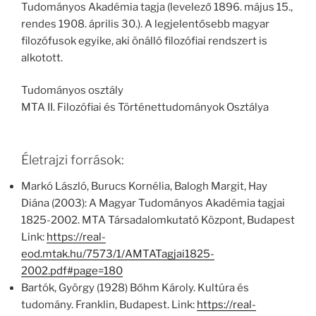
Tudományos Akadémia tagja (levelező 1896. május 15.,
rendes 1908. április 30.). A legjelentősebb magyar
filozófusok egyike, aki önálló filozófiai rendszert is
alkotott.
Tudományos osztály
MTA II. Filozófiai és Történettudományok Osztálya
Életrajzi források:
Markó László, Burucs Kornélia, Balogh Margit, Hay
Diána (2003): A Magyar Tudományos Akadémia tagjai
1825-2002. MTA Társadalomkutató Központ, Budapest
Link:
https://real-
eod.mtak.hu/7573/1/AMTATagjai1825-
2002.pdf#page=180
Bartók, György (1928) Bőhm Károly. Kultúra és
tudomány. Franklin, Budapest. Link:
https://real-