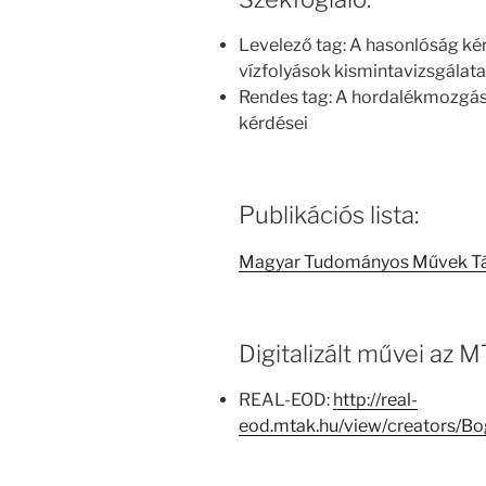
Levelező tag: A hasonlóság kér
vízfolyások kismintavizsgálatai
Rendes tag: A hordalékmozgás 
kérdései
Publikációs lista:
Magyar Tudományos Művek T
Digitalizált művei az
REAL-EOD:
http://real-
eod.mtak.hu/view/creators/B