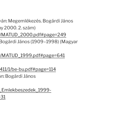
tván: Megemlékezés. Bogárdi János
 2000. 2. szám)
57/1/MATUD_2000.pdf#page=249
 Bogárdi János (1909–1998) (Magyar
56/1/MATUD_1999.pdf#page=641
7411/1/be-bu.pdf#page=114
n: Bogárdi János
_Emlekbeszedek_1999-
31