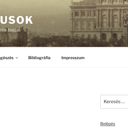
KUSOK
ia tagjai
gészés
Bibliográfia
Impresszum
Keresés
a
következő
kifejezésre:
Belépés