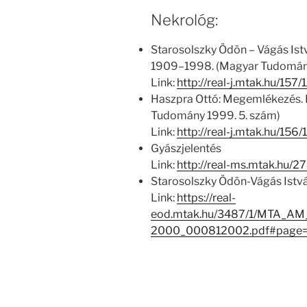
Nekrológ:
Starosolszky Ödön – Vágás Is
1909–1998. (Magyar Tudomány
Link:
http://real-j.mtak.hu/1
Haszpra Ottó: Megemlékezés.
Tudomány 1999. 5. szám)
Link:
http://real-j.mtak.hu/1
Gyászjelentés
Link:
http://real-ms.mtak.hu/2
Starosolszky Ödön-Vágás Istvá
Link:
https://real-
eod.mtak.hu/3487/1/MTA_AM
2000_000812002.pdf#page=