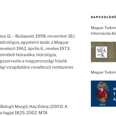
KAPCSOLÓDÓ
Magyar Tudomá
Információs K
nius 11. – Budapest, 1998. november 18.)
idrológus, egyetemi tanár, a Magyar
elező 1962. április 6., rendes 1973.
 elméleti hidraulika, hidrológia,
szervezte a magyarországi folyók
égi vizsgálatára vonatkozó rendszeres
Magyar Tudom
 Balogh Margit, Hay Diána (2003): A
 tagjai 1825-2002. MTA