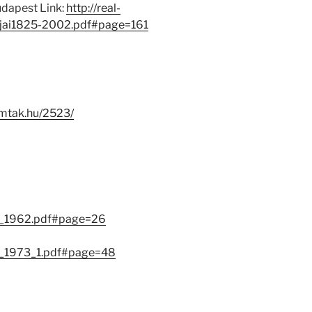
dapest Link:
http://real-
jai1825-2002.pdf#page=161
i.mtak.hu/2523/
ok_1962.pdf#page=26
ok_1973_1.pdf#page=48