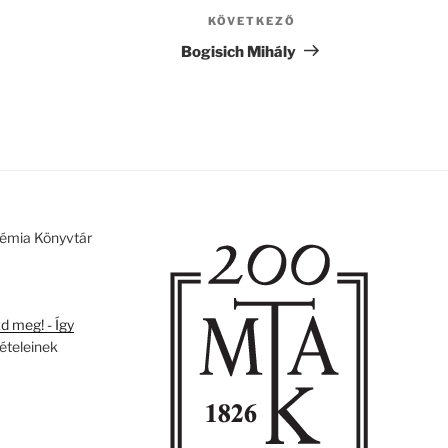
KÖVETKEZŐ
Következő
bejegyzés
Bogisich Mihály
émia Könyvtár
 meg! - Így
tételeinek