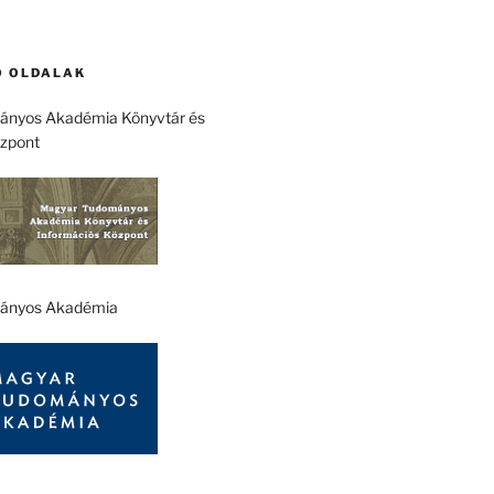
 OLDALAK
nyos Akadémia Könyvtár és
özpont
ányos Akadémia