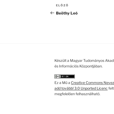
Bejegyzés
Korábbi
ELŐZŐ
navigáció
bejegyzés
Beöthy Leó
Készült a Magyar Tudományos Akad
és Információs Központjában.
Ez a Mű a
Creative Commons Nevezd
add tovább! 3.0 Unported Licenc
fel
megfelelően felhasználható.