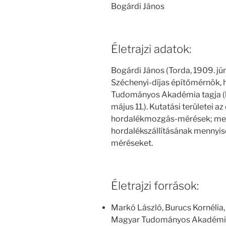
Bogárdi János
Életrajzi adatok:
Bogárdi János (Torda, 1909. jú
Széchenyi-díjas építőmérnök, h
Tudományos Akadémia tagja (lev
május 11.). Kutatási területei az
hordalékmozgás-mérések; meg
hordalékszállításának mennyis
méréseket.
Életrajzi források:
Markó László, Burucs Kornélia,
Magyar Tudományos Akadémia