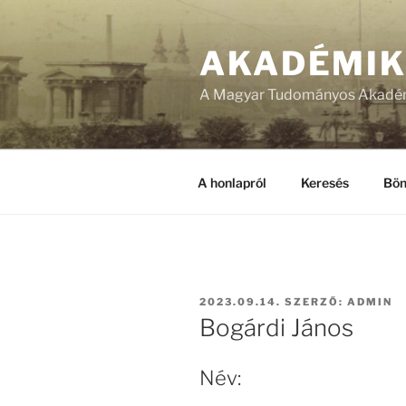
Tartalomhoz
AKADÉMI
A Magyar Tudományos Akadém
A honlapról
Keresés
Bön
BEKÜLDVE:
2023.09.14.
SZERZŐ:
ADMIN
Bogárdi János
Név: