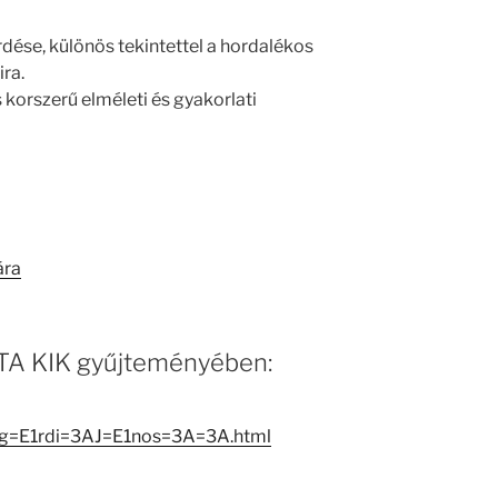
dése, különös tekintettel a hordalékos
ra.
korszerű elméleti és gyakorlati
ára
 MTA KIK gyűjteményében:
og=E1rdi=3AJ=E1nos=3A=3A.html