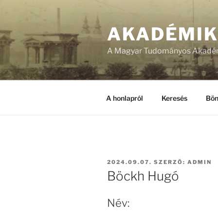
Tartalomhoz
AKADÉMI
A Magyar Tudományos Akadém
A honlapról
Keresés
Bön
BEKÜLDVE:
2024.09.07.
SZERZŐ:
ADMIN
Böckh Hugó
Név: