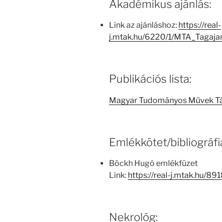
Akadémikus ajánlás:
Link az ajánláshoz:
https://real-
j.mtak.hu/6220/1/MTA_Tagaj
Publikációs lista:
Magyar Tudományos Művek T
Emlékkötet/bibliográfi
Böckh Hugó emlékfüzet
Link:
https://real-j.mtak.hu/8
Nekrológ: