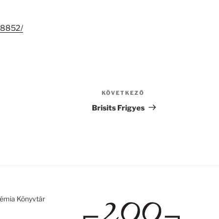
/18852/
KÖVETKEZŐ
Következő
bejegyzés
Brisits Frigyes
émia Könyvtár