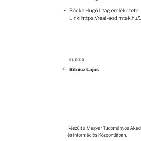
Böckh Hugó l. tag emlékezete
Link:
https://real-eod.mtak.hu
Bejegyzés
Korábbi
ELŐZŐ
navigáció
bejegyzés
Bitnicz Lajos
Készült a Magyar Tudományos Akad
és Információs Központjában.