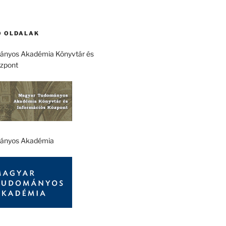
 OLDALAK
nyos Akadémia Könyvtár és
özpont
ányos Akadémia