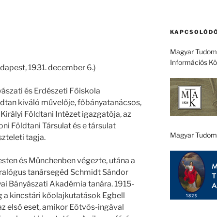
KAPCSOLÓDÓ
Magyar Tudomá
Információs K
udapest, 1931. december 6.)
ászati és Erdészeti Főiskola
ldtan kiváló művelője, főbányatanácsos,
Királyi Földtani Intézet igazgatója, az
i Földtani Társulat és e társulat
Magyar Tudom
zteleti tagja.
sten és Münchenben végezte, utána a
alógus tanársegéd Schmidt Sándor
yai Bányászati Akadémia tanára. 1915-
a kincstári kőolajkutatások Egbell
 az első eset, amikor Eötvös-ingával