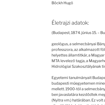
Böckh Hugó
Életrajzi adatok:
(Budapest, 1874. június 15. – B
geológus, a selmecbányai Bány
professzora, az alkalmazott fö
helyettes államtitkár, a Magyar 
MTA levelező tagja, a Magyarhon
Hidrológiai Szakosztályának tis
Egyetemi tanulmányait Budape
budapesti műegyetemen miner
mellett. 1900-tól a selmecbán
ben javaslatára kezdődtek meg 
(Nyitra vm.) határában. Ez volt