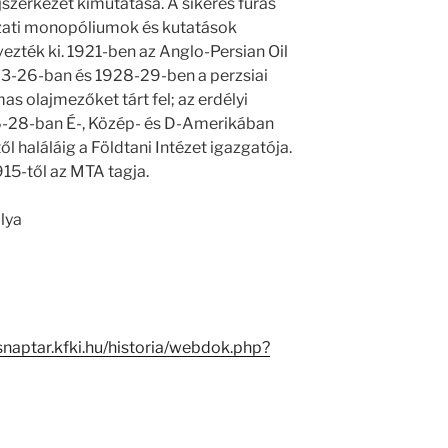
lajszerkezet kimutatása. A sikeres fúrás
szati monopóliumok és kutatások
zték ki. 1921-ben az Anglo-Persian Oil
23-26-ban és 1928-29-ben a perzsiai
as olajmezőket tárt fel; az erdélyi
26-28-ban É-, Közép- és D-Amerikában
 haláláig a Földtani Intézet igazgatója.
15-től az MTA tagja.
lya
snaptar.kfki.hu/historia/webdok.php?