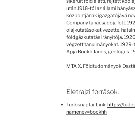
sikerült föld alatti, rejtett kőo
után 1918-tól az állami bányá
központjának igazgatójává neve
Company tanácsadója lett. 19
olajkutatásokat vezette, hatalm
földgázkutatás irányítója. 19
végzett tanulmányokat. 1929-től
Apja Böckh János, geológus. 19
MTA X. Földtudományok Osztá
Életrajzi források:
Tudósnaptár Link:
https://tudo
namenev=bockhh