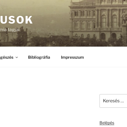
KUSOK
ia tagjai
gészés
Bibliográfia
Impresszum
Keresés
a
következő
kifejezésre:
Belépés