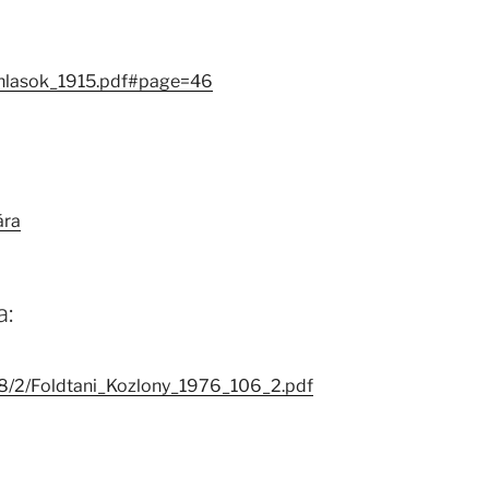
anlasok_1915.pdf#page=46
ára
a:
918/2/Foldtani_Kozlony_1976_106_2.pdf