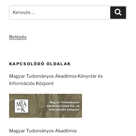
Keresés
Keresé
a
következő
kifejezésre:
Belépés
KAPCSOLÓDÓ OLDALAK
Magyar Tudományos Akadémia Könyvtár és
Információs Központ
Magyar Tudományos Akadémia