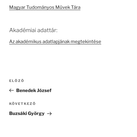
Magyar Tudományos Művek Tára
Akadémiai adattár:
Az akadémikus adatlapjának megtekintése
Bejegyzés
Korábbi
ELŐZŐ
navigáció
bejegyzés
Benedek József
Következő
KÖVETKEZŐ
bejegyzés
Buzsáki György