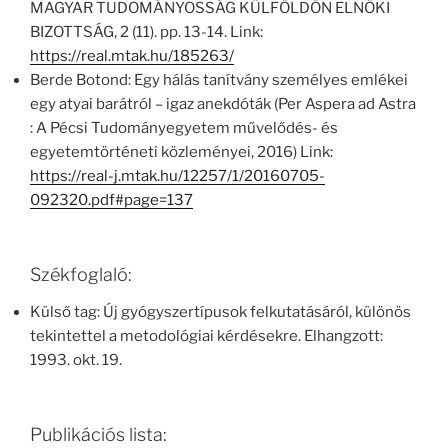
MAGYAR TUDOMÁNYOSSÁG KÜLFÖLDÖN ELNÖKI
BIZOTTSÁG, 2 (11). pp. 13-14. Link:
https://real.mtak.hu/185263/
Berde Botond: Egy hálás tanítvány személyes emlékei
egy atyai barátról – igaz anekdóták (Per Aspera ad Astra
: A Pécsi Tudományegyetem művelődés- és
egyetemtörténeti közleményei, 2016) Link:
https://real-j.mtak.hu/12257/1/20160705-
092320.pdf#page=137
Székfoglaló:
Külső tag: Új gyógyszertípusok felkutatásáról, különös
tekintettel a metodológiai kérdésekre. Elhangzott:
1993. okt. 19.
Publikációs lista: