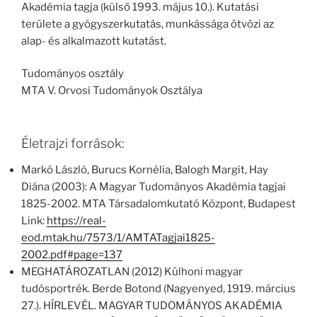
Akadémia tagja (külső 1993. május 10.). Kutatási
területe a gyógyszerkutatás, munkássága ötvözi az
alap- és alkalmazott kutatást.
Tudományos osztály
MTA V. Orvosi Tudományok Osztálya
Életrajzi források:
Markó László, Burucs Kornélia, Balogh Margit, Hay
Diána (2003): A Magyar Tudományos Akadémia tagjai
1825-2002. MTA Társadalomkutató Központ, Budapest
Link:
https://real-
eod.mtak.hu/7573/1/AMTATagjai1825-
2002.pdf#page=137
MEGHATÁROZATLAN (2012) Külhoni magyar
tudósportrék. Berde Botond (Nagyenyed, 1919. március
27.). HÍRLEVÉL. MAGYAR TUDOMÁNYOS AKADÉMIA