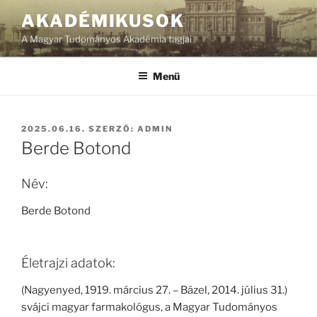
Tartalomhoz
AKADÉMIKUSOK
A Magyar Tudományos Akadémia tagjai
Menü
BEKÜLDVE:
2025.06.16.
SZERZŐ:
ADMIN
Berde Botond
Név:
Berde Botond
Életrajzi adatok:
(Nagyenyed, 1919. március 27. – Bázel, 2014. július 31.)
svájci magyar farmakológus, a Magyar Tudományos