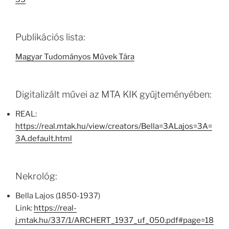
Publikációs lista:
Magyar Tudományos Művek Tára
Digitalizált művei az MTA KIK gyűjteményében:
REAL:
https://real.mtak.hu/view/creators/Bella=3ALajos=3A=
3A.default.html
Nekrológ:
Bella Lajos (1850-1937)
Link:
https://real-
j.mtak.hu/337/1/ARCHERT_1937_uf_050.pdf#page=18