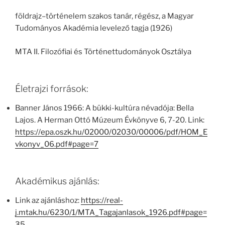
földrajz–történelem szakos tanár, régész, a Magyar
Tudományos Akadémia levelező tagja (1926)
MTA II. Filozófiai és Történettudományok Osztálya
Életrajzi források:
Banner János 1966: A bükki-kultúra névadója: Bella
Lajos. A Herman Ottó Múzeum Évkönyve 6, 7-20. Link:
https://epa.oszk.hu/02000/02030/00006/pdf/HOM_E
vkonyv_06.pdf#page=7
Akadémikus ajánlás:
Link az ajánláshoz:
https://real-
j.mtak.hu/6230/1/MTA_Tagajanlasok_1926.pdf#page=
35