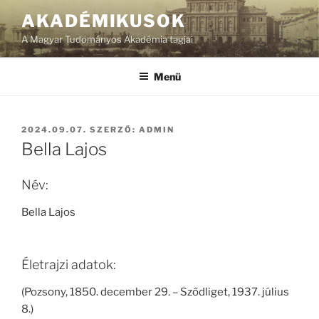
Tartalomhoz
AKADÉMIKUSOK
A Magyar Tudományos Akadémia tagjai
Menü
BEKÜLDVE:
2024.09.07.
SZERZŐ:
ADMIN
Bella Lajos
Név:
Bella Lajos
Életrajzi adatok:
(Pozsony, 1850. december 29. – Sződliget, 1937. július
8.)