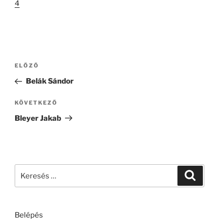
4
Bejegyzés
Korábbi
ELŐZŐ
navigáció
bejegyzés
Belák Sándor
Következő
KÖVETKEZŐ
bejegyzés
Bleyer Jakab
Keresés
Keresé
a
következő
kifejezésre:
Belépés