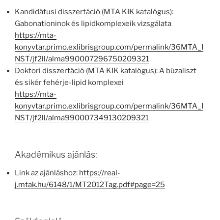
Kandidátusi disszertáció (MTA KIK katalógus):
Gabonationinok és lipidkomplexeik vizsgálata
https://mta-
konyvtar.primo.exlibrisgroup.com/permalink/36MTA_I
NST/jf2ll/alma990007296750209321
Doktori disszertáció (MTA KIK katalógus): A búzaliszt
és sikér fehérje-lipid komplexei
https://mta-
konyvtar.primo.exlibrisgroup.com/permalink/36MTA_I
NST/jf2ll/alma990007349130209321
Akadémikus ajánlás:
Link az ajánláshoz:
https://real-
j.mtak.hu/6148/1/MT2012Tag.pdf#page=25