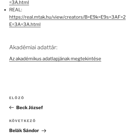
=3A.html
REAL:
https://real.mtak.hu/view/creators/B=E9k=E9s=3AF=2
E=3A=3A.html
Akadémiai adattár:
Az akadémikus adatlapjának megtekintése
Bejegyzés
Korábbi
ELŐZŐ
navigáció
bejegyzés
Beck József
Következő
KÖVETKEZŐ
bejegyzés
Belák Sándor