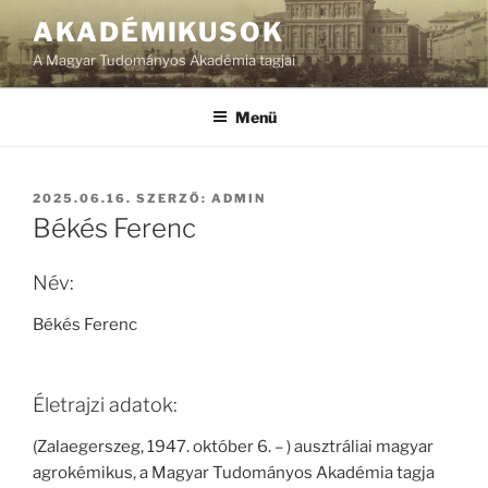
Tartalomhoz
AKADÉMIKUSOK
A Magyar Tudományos Akadémia tagjai
Menü
BEKÜLDVE:
2025.06.16.
SZERZŐ:
ADMIN
Békés Ferenc
Név:
Békés Ferenc
Életrajzi adatok:
(Zalaegerszeg, 1947. október 6. – ) ausztráliai magyar
agrokémikus, a Magyar Tudományos Akadémia tagja