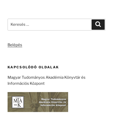
Keresés
Keresé
a
következő
kifejezésre:
Belépés
KAPCSOLÓDÓ OLDALAK
Magyar Tudományos Akadémia Könyvtár és
Információs Központ