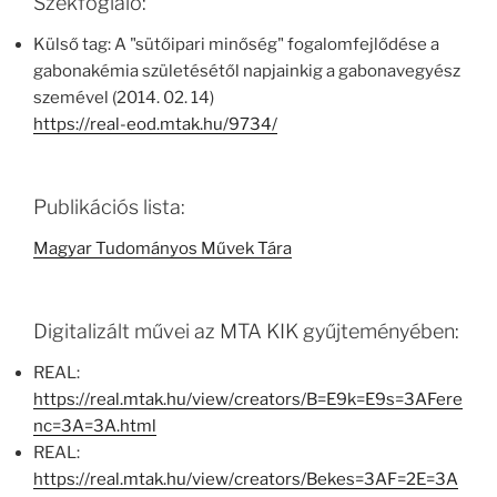
Székfoglaló:
Külső tag: A "sütőipari minőség" fogalomfejlődése a
gabonakémia születésétől napjainkig a gabonavegyész
szemével (2014. 02. 14)
https://real-eod.mtak.hu/9734/
Publikációs lista:
Magyar Tudományos Művek Tára
Digitalizált művei az MTA KIK gyűjteményében:
REAL:
https://real.mtak.hu/view/creators/B=E9k=E9s=3AFere
nc=3A=3A.html
REAL:
https://real.mtak.hu/view/creators/Bekes=3AF=2E=3A