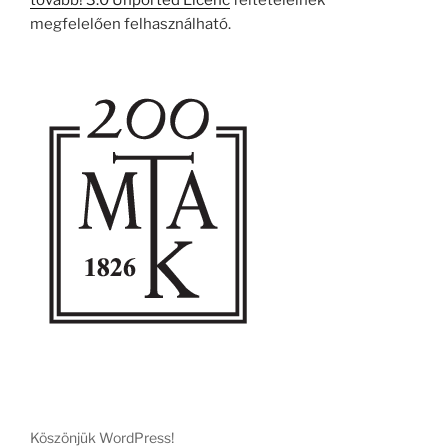
tovább! 3.0 Unported Licenc
feltételeinek
megfelelően felhasználható.
Köszönjük WordPress!