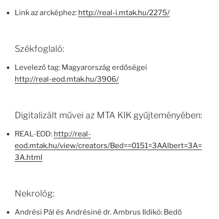
Link az arcképhez:
http://real-i.mtak.hu/2275/
Székfoglaló:
Levelező tag: Magyarország erdőségei
http://real-eod.mtak.hu/3906/
Digitalizált művei az MTA KIK gyűjteményében:
REAL-EOD:
http://real-
eod.mtak.hu/view/creators/Bed==0151=3AAlbert=3A=
3A.html
Nekrológ:
Andrési Pál és Andrésiné dr. Ambrus Ildikó: Bedő