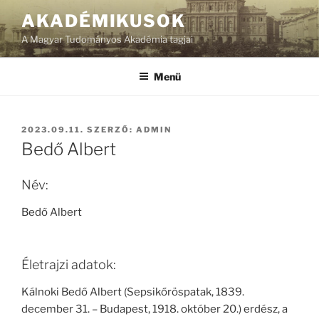
Tartalomhoz
AKADÉMIKUSOK
A Magyar Tudományos Akadémia tagjai
Menü
BEKÜLDVE:
2023.09.11.
SZERZŐ:
ADMIN
Bedő Albert
Név:
Bedő Albert
Életrajzi adatok:
Kálnoki Bedő Albert (Sepsikőröspatak, 1839.
december 31. – Budapest, 1918. október 20.) erdész, a