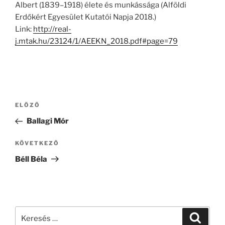
Albert (1839–1918) élete és munkássága (Alföldi
Erdőkért Egyesület Kutatói Napja 2018.)
Link:
http://real-
j.mtak.hu/23124/1/AEEKN_2018.pdf#page=79
Bejegyzés
Korábbi
ELŐZŐ
navigáció
bejegyzés
Ballagi Mór
Következő
KÖVETKEZŐ
bejegyzés
Béll Béla
Keresés
Keresé
a