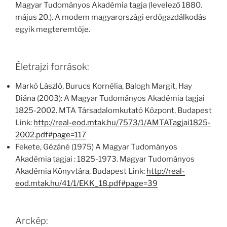
Magyar Tudományos Akadémia tagja (levelező 1880.
május 20.). A modem magyarországi erdőgazdálkodás
egyik megteremtője.
Életrajzi források:
Markó László, Burucs Kornélia, Balogh Margit, Hay
Diána (2003): A Magyar Tudományos Akadémia tagjai
1825-2002. MTA Társadalomkutató Központ, Budapest
Link:
http://real-eod.mtak.hu/7573/1/AMTATagjai1825-
2002.pdf#page=117
Fekete, Gézáné (1975) A Magyar Tudományos
Akadémia tagjai : 1825-1973. Magyar Tudományos
Akadémia Könyvtára, Budapest Link:
http://real-
eod.mtak.hu/41/1/EKK_18.pdf#page=39
Arckép: