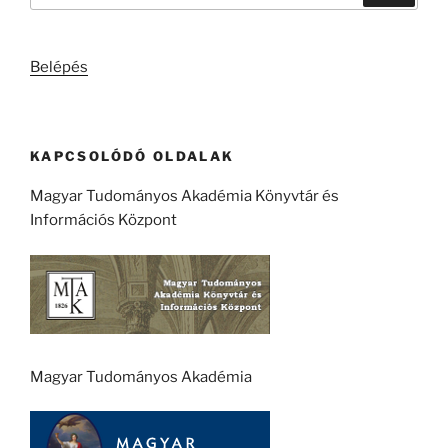
következő
kifejezésre:
Belépés
KAPCSOLÓDÓ OLDALAK
Magyar Tudományos Akadémia Könyvtár és
Információs Központ
Magyar Tudományos Akadémia