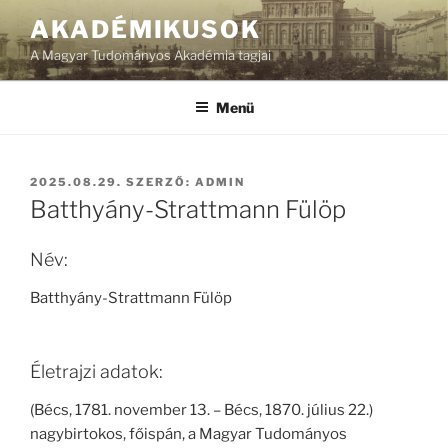
Tartalomhoz
AKADÉMIKUSOK
A Magyar Tudományos Akadémia tagjai
Menü
BEKÜLDVE:
2025.08.29.
SZERZŐ:
ADMIN
Batthyány-Strattmann Fülöp
Név:
Batthyány-Strattmann Fülöp
Életrajzi adatok:
(Bécs, 1781. november 13. – Bécs, 1870. július 22.)
nagybirtokos, főispán, a Magyar Tudományos