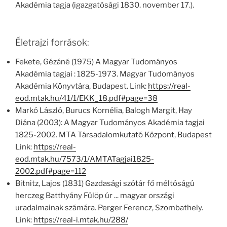
Akadémia tagja (igazgatósági 1830. november 17.).
Életrajzi források:
Fekete, Gézáné (1975) A Magyar Tudományos
Akadémia tagjai : 1825-1973. Magyar Tudományos
Akadémia Könyvtára, Budapest. Link:
https://real-
eod.mtak.hu/41/1/EKK_18.pdf#page=38
Markó László, Burucs Kornélia, Balogh Margit, Hay
Diána (2003): A Magyar Tudományos Akadémia tagjai
1825-2002. MTA Társadalomkutató Központ, Budapest
Link:
https://real-
eod.mtak.hu/7573/1/AMTATagjai1825-
2002.pdf#page=112
Bitnitz, Lajos (1831) Gazdasági szótár fő méltóságú
herczeg Batthyány Fülöp úr ... magyar országi
uradalmainak számára. Perger Ferencz, Szombathely.
Link:
https://real-i.mtak.hu/288/