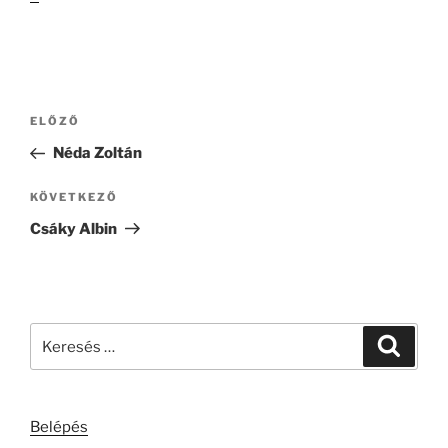
Bejegyzés
Korábbi
ELŐZŐ
navigáció
bejegyzés
Néda Zoltán
Következő
KÖVETKEZŐ
bejegyzés
Csáky Albin
Keresés
Keresé
a
következő
kifejezésre:
Belépés