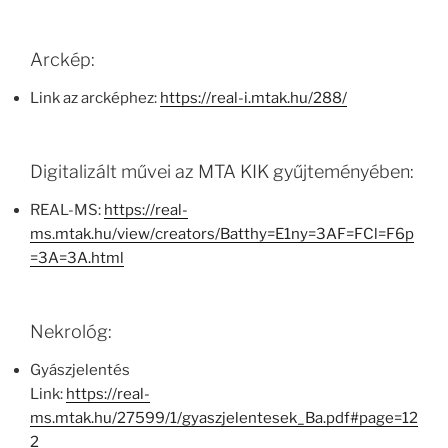
Arckép:
Link az arcképhez:
https://real-i.mtak.hu/288/
Digitalizált művei az MTA KIK gyűjteményében:
REAL-MS:
https://real-
ms.mtak.hu/view/creators/Batthy=E1ny=3AF=FCl=F6p
=3A=3A.html
Nekrológ:
Gyászjelentés
Link:
https://real-
ms.mtak.hu/27599/1/gyaszjelentesek_Ba.pdf#page=12
2