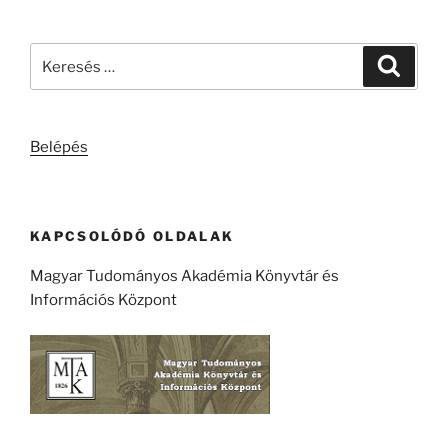
Keresés
Keresé
a
következő
kifejezésre:
Belépés
KAPCSOLÓDÓ OLDALAK
Magyar Tudományos Akadémia Könyvtár és
Információs Központ