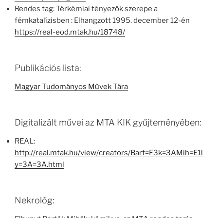
Rendes tag: Térkémiai tényezők szerepe a
fémkatalízisben : Elhangzott 1995. december 12-én
https://real-eod.mtak.hu/18748/
Publikációs lista:
Magyar Tudományos Művek Tára
Digitalizált művei az MTA KIK gyűjteményében:
REAL:
http://real.mtak.hu/view/creators/Bart=F3k=3AMih=E1l
y=3A=3A.html
Nekrológ: