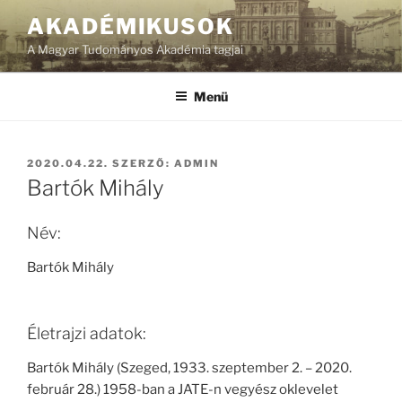
Tartalomhoz
AKADÉMIKUSOK
A Magyar Tudományos Akadémia tagjai
Menü
BEKÜLDVE:
2020.04.22.
SZERZŐ:
ADMIN
Bartók Mihály
Név:
Bartók Mihály
Életrajzi adatok:
Bartók Mihály (Szeged, 1933. szeptember 2. – 2020.
február 28.) 1958-ban a JATE-n vegyész oklevelet