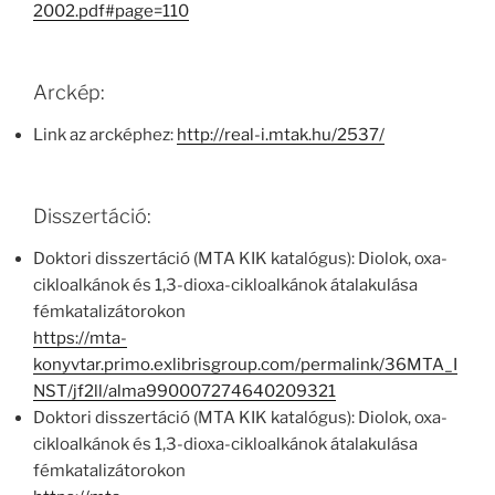
2002.pdf#page=110
Arckép:
Link az arcképhez:
http://real-i.mtak.hu/2537/
Disszertáció:
Doktori disszertáció (MTA KIK katalógus): Diolok, oxa-
cikloalkánok és 1,3-dioxa-cikloalkánok átalakulása
fémkatalizátorokon
https://mta-
konyvtar.primo.exlibrisgroup.com/permalink/36MTA_I
NST/jf2ll/alma990007274640209321
Doktori disszertáció (MTA KIK katalógus): Diolok, oxa-
cikloalkánok és 1,3-dioxa-cikloalkánok átalakulása
fémkatalizátorokon