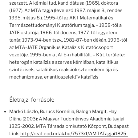
szerzett. A kémiai tud. kandidátusa (1965), doktora
(1977). Az MTA tagja (levelező 1987. május 8., rendes
1995. május 8.). 1995-től az AKT Matematikai és
Természettudományi Kuratórium tagja. – 1958-tól a
JATE oktatója, 1966-tól docens, 1977-től egyetemi
tanár, 1973-94-ben tszv., 1981-87-ben dékán. 1996-tól
az MTA-JATE Organikus Katalízis Kutatócsoport
vezetője. 1995-ben a JATE-n habilitált. – Kút. területe:
heterogén katalízis a szerves kémiában, katalitikus
szintézisek, katalitikus reakciók sztereokémiája és
mechanizmusa, enantioszelektív katalízis
Életrajzi források:
Markó László, Burucs Kornélia, Balogh Margit, Hay
Diána (2003): A Magyar Tudományos Akadémia tagjai
1825-2002. MTA Társadalomkutató Központ, Budapest
Link:
http://real-eod.mtak.hu/7573/1/AMTATagjai1825-