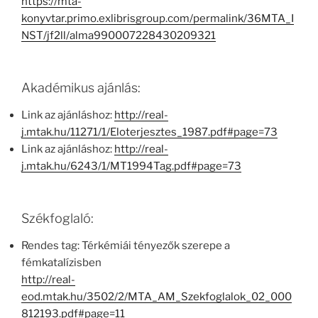
https://mta-
konyvtar.primo.exlibrisgroup.com/permalink/36MTA_I
NST/jf2ll/alma990007228430209321
Akadémikus ajánlás:
Link az ajánláshoz:
http://real-
j.mtak.hu/11271/1/Eloterjesztes_1987.pdf#page=73
Link az ajánláshoz:
http://real-
j.mtak.hu/6243/1/MT1994Tag.pdf#page=73
Székfoglaló:
Rendes tag: Térkémiái tényezők szerepe a
fémkatalízisben
http://real-
eod.mtak.hu/3502/2/MTA_AM_Szekfoglalok_02_000
812193.pdf#page=11