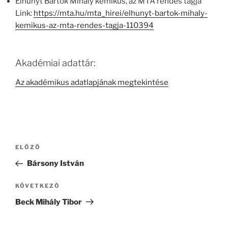
Elhunyt Bartók Mihály kémikus, az MTA rendes tagja
Link:
https://mta.hu/mta_hirei/elhunyt-bartok-mihaly-
kemikus-az-mta-rendes-tagja-110394
Akadémiai adattár:
Az akadémikus adatlapjának megtekintése
Bejegyzés
Korábbi
ELŐZŐ
navigáció
bejegyzés
Bársony István
Következő
KÖVETKEZŐ
bejegyzés
Beck Mihály Tibor