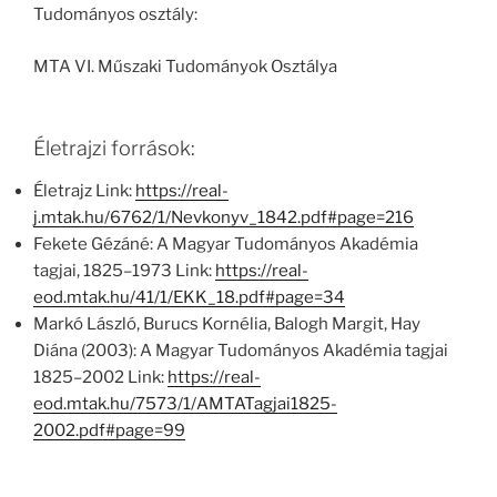
Tudományos osztály:
MTA VI. Műszaki Tudományok Osztálya
Életrajzi források:
Életrajz Link:
https://real-
j.mtak.hu/6762/1/Nevkonyv_1842.pdf#page=216
Fekete Gézáné: A Magyar Tudományos Akadémia
tagjai, 1825–1973 Link:
https://real-
eod.mtak.hu/41/1/EKK_18.pdf#page=34
Markó László, Burucs Kornélia, Balogh Margit, Hay
Diána (2003): A Magyar Tudományos Akadémia tagjai
1825–2002 Link:
https://real-
eod.mtak.hu/7573/1/AMTATagjai1825-
2002.pdf#page=99