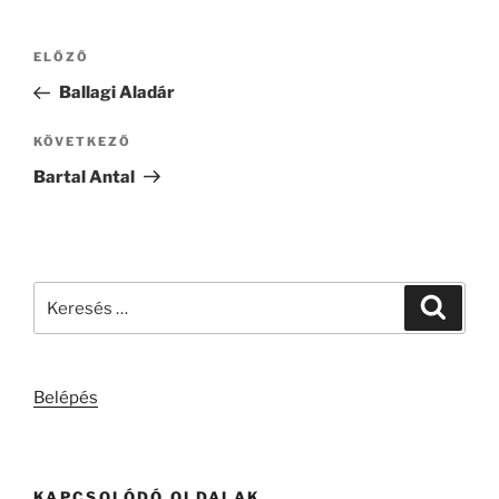
Bejegyzés
Korábbi
ELŐZŐ
navigáció
bejegyzés
Ballagi Aladár
Következő
KÖVETKEZŐ
bejegyzés
Bartal Antal
Keresés
Keresé
a
következő
kifejezésre:
Belépés
KAPCSOLÓDÓ OLDALAK