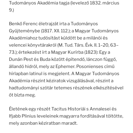
Tudományos Akadémia tagja (levelező 1832. március
9.)
Benkő Ferenc életrajzát irta a Tudományos
Gyűjteménybe (1817. XII. 112.); a Magyar Tudományos
Akadémiahoz tudósítást küldött be a milánói és
velencei könyvtárakról (M. Tud. Társ. Évk. II. 1–20, 63–
73.); értekezést írt a Magyar Kurírba (1823): Egy a
Dunán Pest és Buda között építendő, lánczon függő,
állandó hidról, mely az Ephemer. Posonienses című
hírlapban latinul is megjelent. A Magyar Tudományos
Akadémia részint kéziratok vizsgálásával, részint a
hadtudományi szótár tetemes részének elkészítésével
őt bízta meg.
Életének egy részét Tacitus Historiái s Annalesei és
Ifjabb Plinius leveleinek magyarra fordításával töltötte,
mely azonban kéziratban maradt.