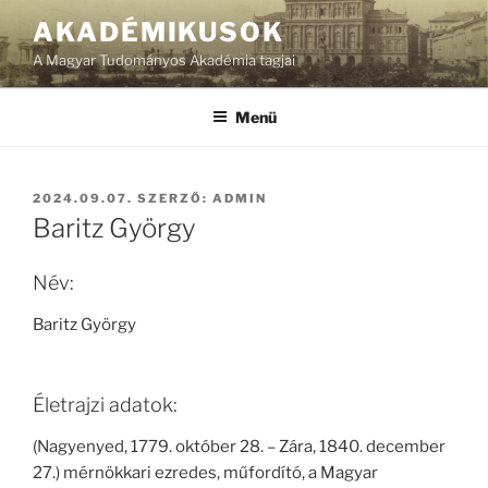
Tartalomhoz
AKADÉMIKUSOK
A Magyar Tudományos Akadémia tagjai
Menü
BEKÜLDVE:
2024.09.07.
SZERZŐ:
ADMIN
Baritz György
Név:
Baritz György
Életrajzi adatok:
(Nagyenyed, 1779. október 28. – Zára, 1840. december
27.) mérnökkari ezredes, műfordító, a Magyar