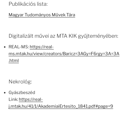
Publikációs lista:
Magyar Tudományos Művek Tára
Digitalizált művei az MTA KIK gyűjteményében:
REAL-MS:
https://real-
ms.mtak.hu/view/creators/Baricz=3AGy=F6rgy=3A=3A
.html
Nekrológ:
Gyászbeszéd
Link:
https://real-
j.mtak.hu/41/1/AkademiaiErtesito_1841.pdf#page=9