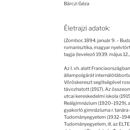
Bárczi Géza
Életrajzi adatok:
(Zombor, 1894. január 9. – Bud
romanisztika, magyar nyelvtö
tagja (levelező 1939. május 12.,
Az I. vh. alatt Franciaországban
állampolgárát internálótáborb
Vöröskereszt segítségével ros
távozhatott (1917). Az összeoml
utcai kereskedelmi iskola (191
Reálgimnázium (1920–1929), a
gyakorló gimnáziuma r. tanára
Tudományegyetem (1932–1940
Tudományegyetem, ill. az ELT