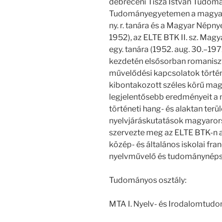
debreceni Tisza István Tudomá
Tudományegyetemen a magyar é
ny. r. tanára és a Magyar Népny
1952), az ELTE BTK II. sz. Mag
egy. tanára (1952. aug. 30.–1
kezdetén elsősorban romaniszt
művelődési kapcsolatok történe
kibontakozott széles körű magy
legjelentősebb eredményeit a m
történeti hang- és alaktan terü
nyelvjáráskutatások magyaror
szervezte meg az ELTE BTK-n a
közép- és általános iskolai fra
nyelvművelő és tudománynépsze
Tudományos osztály:
MTA I. Nyelv- és Irodalomtud