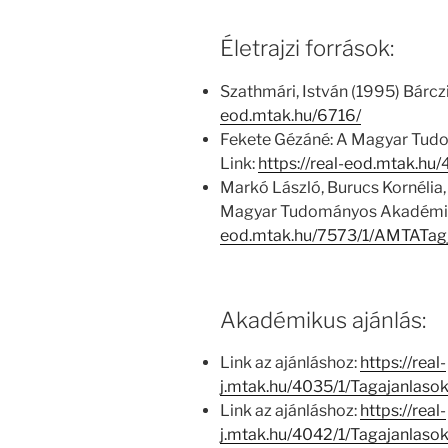
Életrajzi források:
Szathmári, István (1995) Bárcz
eod.mtak.hu/6716/
Fekete Gézáné: A Magyar Tud
Link:
https://real-eod.mtak.h
Markó László, Burucs Kornélia,
Magyar Tudományos Akadémia
eod.mtak.hu/7573/1/AMTATag
Akadémikus ajánlás:
Link az ajánláshoz:
https://real-
j.mtak.hu/4035/1/Tagajanlas
Link az ajánláshoz:
https://real-
j.mtak.hu/4042/1/Tagajanlas