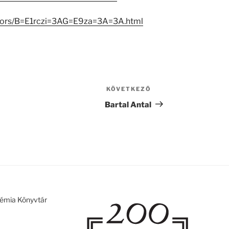
eators/B=E1rczi=3AG=E9za=3A=3A.html
KÖVETKEZŐ
Következő
bejegyzés
Bartal Antal
émia Könyvtár