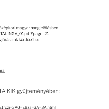
 középkori magyar hangjelölésben
/ACTALINGV_01.pdf#page=21
lvjárásaink kérdéséhez
ára
 MTA KIK gyűjteményében:
B=E1rczi=3AG=E9za=3A=3A.html