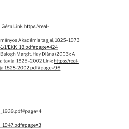
i Géza Link:
https://real-
ományos Akadémia tagjai, 1825–1973
u/41/1/EKK_18.pdf#page=424
 Balogh Margit, Hay Diána (2003): A
 tagjai 1825–2002 Link:
https://real-
jai1825-2002.pdf#page=96
ok_1939.pdf#page=4
ok_1947.pdf#page=3