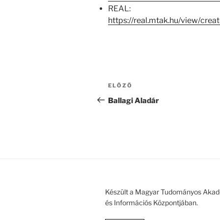
REAL:
https://real.mtak.hu/view/cr
Bejegyzés
Korábbi
ELŐZŐ
navigáció
bejegyzés
Ballagi Aladár
Készült a Magyar Tudományos Akad
és Információs Központjában.