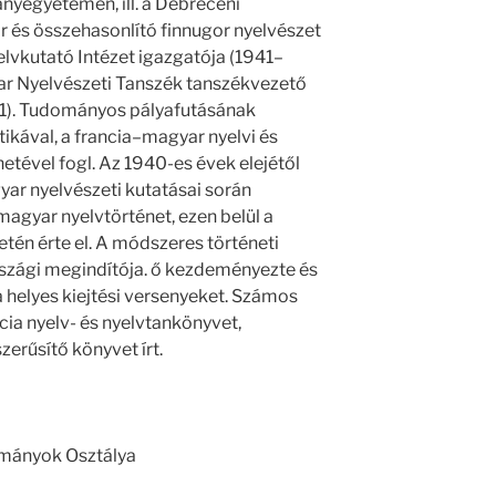
nyegyetemen, ill. a Debreceni
s összehasonlító finnugor nyelvészet
elvkutató Intézet igazgatója (1941–
yar Nyelvészeti Tanszék tanszékvezető
971). Tudományos pályafutásának
ikával, a francia–magyar nyelvi és
tével fogl. Az 1940-es évek elejétől
ar nyelvészeti kutatásai során
agyar nyelvtörténet, ezen belül a
letén érte el. A módszeres történeti
szági megindítója. ő kezdeményezte és
 helyes kiejtési versenyeket. Számos
ncia nyelv- és nyelvtankönyvet,
rűsítő könyvet írt.
ományok Osztálya