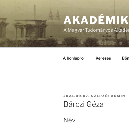
Tartalomhoz
AKADÉMI
A Magyar Tudományos Akadém
A honlapról
Keresés
Bön
BEKÜLDVE:
2024.09.07.
SZERZŐ:
ADMIN
Bárczi Géza
Név: