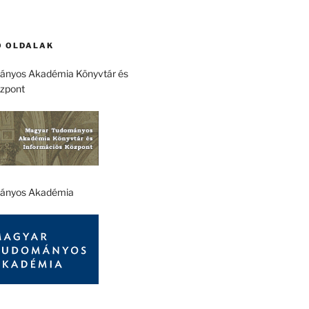
 OLDALAK
nyos Akadémia Könyvtár és
özpont
ányos Akadémia