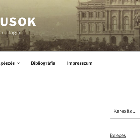
KUSOK
ia tagjai
gészés
Bibliográfia
Impresszum
Keresés
a
következő
kifejezésre:
Belépés