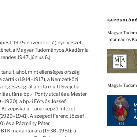
KAPCSOLÓDÓ
Magyar Tudomá
Információs K
apest, 1975. november 7.) nyelvészet,
rténet, a Magyar Tudományos Akadémia
 rendes 1947. június 6.)
 tanult, ahol, mint ellenséges ország
a zárták (1914–1917), a Nemzetközi
Magyar Tudom
sz egészségi állapota miatt Svájcba
ás után a bp.-i Ponty utcai és a Mester
9–1920), a bp.-i Eötvös József
 Középiskolai Tanárképző Intézet
 (1929–1941). A szegedi Ferenc József
) és a Pázmány Péter
E BTK magántanára (1938–1951); a