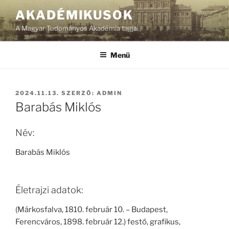
Tartalomhoz
AKADÉMIKUSOK
A Magyar Tudományos Akadémia tagjai
Menü
BEKÜLDVE:
2024.11.13.
SZERZŐ:
ADMIN
Barabás Miklós
Név:
Barabás Miklós
Életrajzi adatok:
(Márkosfalva, 1810. február 10. – Budapest,
Ferencváros, 1898. február 12.) festő, grafikus,