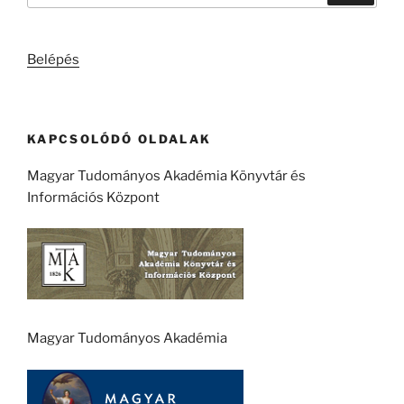
következő
kifejezésre:
Belépés
KAPCSOLÓDÓ OLDALAK
Magyar Tudományos Akadémia Könyvtár és
Információs Központ
Magyar Tudományos Akadémia