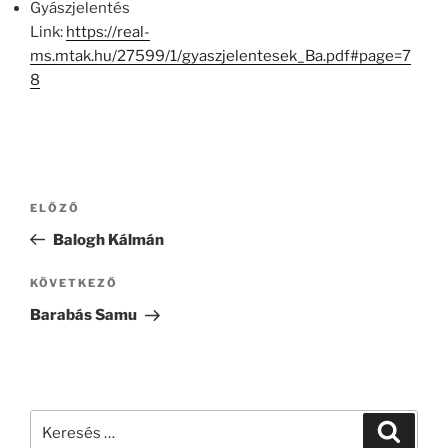
Gyászjelentés
Link:
https://real-
ms.mtak.hu/27599/1/gyaszjelentesek_Ba.pdf#page=7
8
Bejegyzés
Korábbi
ELŐZŐ
navigáció
bejegyzés
Balogh Kálmán
Következő
KÖVETKEZŐ
bejegyzés
Barabás Samu
Keresés
Keresé
a