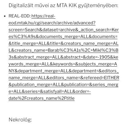
Digitalizált művei az MTA KIK gyűjteményében:
REAL-EOD:
https://real-
eod.mtak.hu/cgi/search/archive/advanced?
screen=Search&dataset=archive&_action_search=Ker
es%C3%A9s&documents_merge=ALL&documents=
&title_merge=ALL&title=&creators_name_merge=AL
L&creators_name=Barab%C3%A1s%2C+Mikl%C3%B
3s&abstract_merge=ALL&abstract=&date=-1905&ke
ywords_merge=ALL&keywords=&subjects_merge=A
NY&department_merge=ALL&department=&editors_
name_merge=ALL&editors_name=&refereed=EITHER
&publication_merge=ALL&publication=&series_merg
e=ALL&series=&satisfyall=ALL&order=-
date%2Fcreators_name%2Ftitle
Nekrológ: