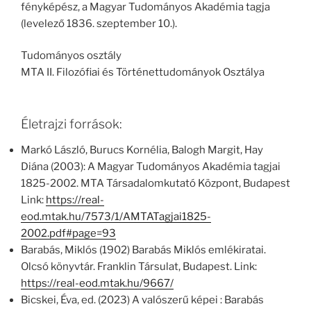
fényképész, a Magyar Tudományos Akadémia tagja
(levelező 1836. szeptember 10.).
Tudományos osztály
MTA II. Filozófiai és Történettudományok Osztálya
Életrajzi források:
Markó László, Burucs Kornélia, Balogh Margit, Hay
Diána (2003): A Magyar Tudományos Akadémia tagjai
1825-2002. MTA Társadalomkutató Központ, Budapest
Link:
https://real-
eod.mtak.hu/7573/1/AMTATagjai1825-
2002.pdf#page=93
Barabás, Miklós (1902) Barabás Miklós emlékiratai.
Olcsó könyvtár. Franklin Társulat, Budapest. Link:
https://real-eod.mtak.hu/9667/
Bicskei, Éva, ed. (2023) A valószerű képei : Barabás