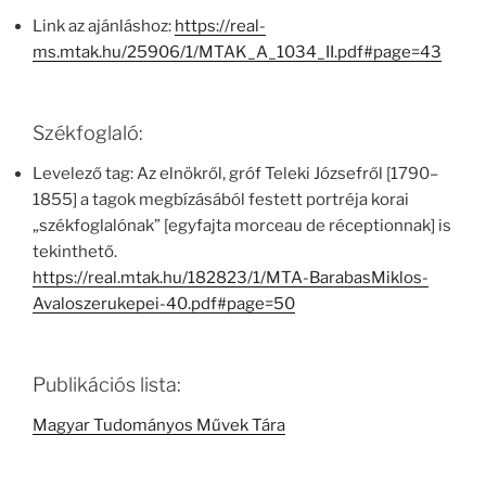
Link az ajánláshoz:
https://real-
ms.mtak.hu/25906/1/MTAK_A_1034_II.pdf#page=43
Székfoglaló:
Levelező tag: Az elnökről, gróf Teleki Józsefről [1790–
1855] a tagok megbízásából festett portréja korai
„székfoglalónak” [egyfajta morceau de réceptionnak] is
tekinthető.
https://real.mtak.hu/182823/1/MTA-BarabasMiklos-
Avaloszerukepei-40.pdf#page=50
Publikációs lista:
Magyar Tudományos Művek Tára