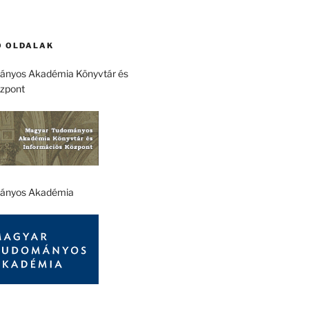
 OLDALAK
nyos Akadémia Könyvtár és
özpont
ányos Akadémia