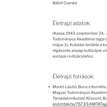
Bálint Csanád
Életrajzi adatok:
(Kassa, 1943. szeptember 24. –
Tudományos Akadémia tagja (le
május 3.). Kutatási területe a 
régészete, anyagi kultúrájuk vi
európai civilizációkhoz.
Életrajzi források:
Markó László, Burucs Kornélia,
Magyar Tudományos Akadémia
Társadalomkutató Központ, Bu
eod.mtak.hu/7573/1/AMTATag