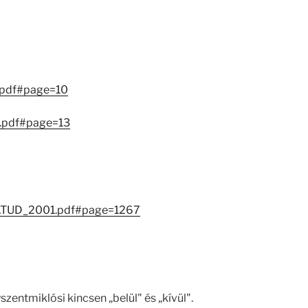
.pdf#page=10
.pdf#page=13
1/MATUD_2001.pdf#page=1267
zentmiklósi kincsen „belül" és „kívül".