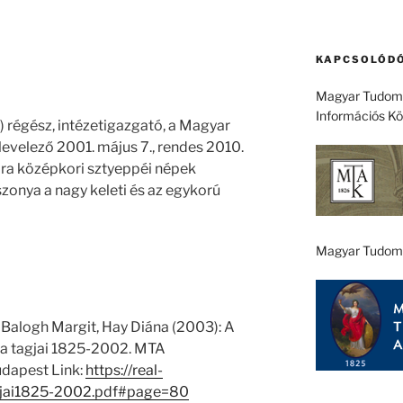
KAPCSOLÓDÓ
Magyar Tudomá
Információs K
) régész, intézetigazgató, a Magyar
velező 2001. május 7., rendes 2010.
kora középkori sztyeppéi népek
szonya a nagy keleti és az egykorú
Magyar Tudom
 Balogh Margit, Hay Diána (2003): A
 tagjai 1825-2002. MTA
dapest Link:
https://real-
jai1825-2002.pdf#page=80