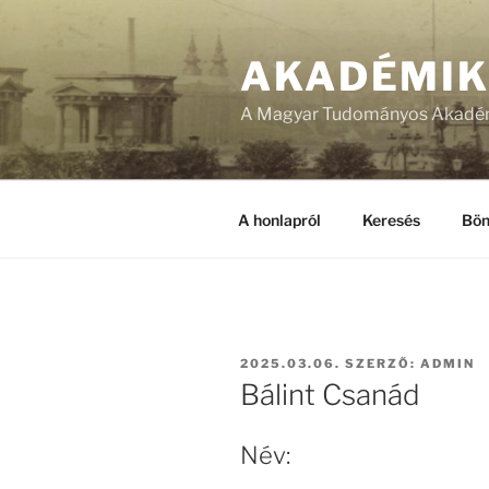
Tartalomhoz
AKADÉMI
A Magyar Tudományos Akadém
A honlapról
Keresés
Bön
BEKÜLDVE:
2025.03.06.
SZERZŐ:
ADMIN
Bálint Csanád
Név: