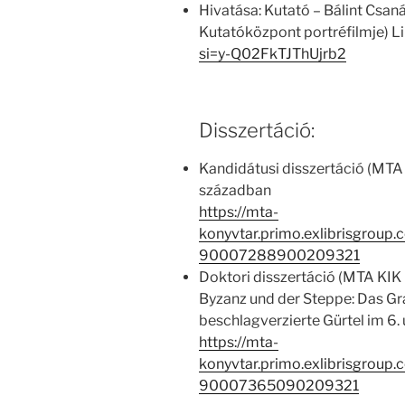
Hivatása: Kutató – Bálint Cs
Kutatóközpont portréfilmje) L
si=y-Q02FkTJThUjrb2
Disszertáció:
Kandidátusi disszertáció (MTA
században
https://mta-
konyvtar.primo.exlibrisgroup
90007288900209321
Doktori disszertáció (MTA KIK 
Byzanz und der Steppe: Das Gr
beschlagverzierte Gürtel im 6.
https://mta-
konyvtar.primo.exlibrisgroup
90007365090209321