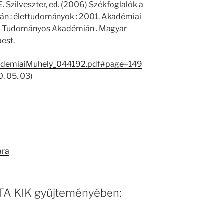
 E. Szilveszter, ed. (2006) Székfoglalók a
 : élettudományok : 2001. Akadémiai
ar Tudományos Akadémián . Magyar
est.
ademiaiMuhely_044192.pdf#page=149
. 05. 03)
ára
 MTA KIK gyűjteményében: