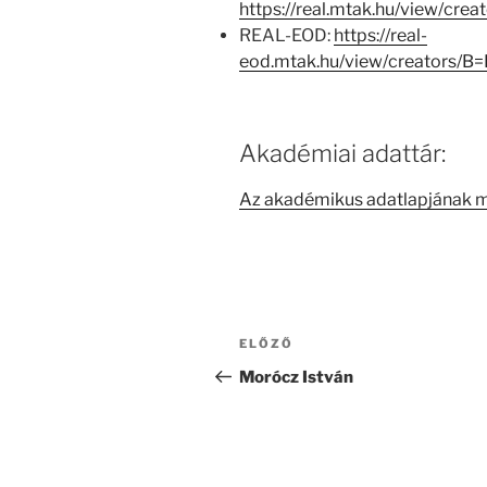
https://real.mtak.hu/view/cr
REAL-EOD:
https://real-
eod.mtak.hu/view/creators/B
Akadémiai adattár:
Az akadémikus adatlapjának 
Bejegyzés
Korábbi
ELŐZŐ
navigáció
bejegyzés
Morócz István