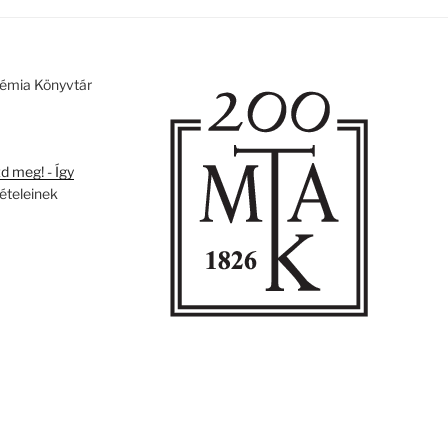
émia Könyvtár
 meg! - Így
tételeinek