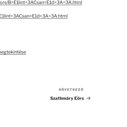
eators/B=E1lint=3ACsan=E1d=3A=3A.html
=E1lint=3ACsan=E1d=3A=3A.html
megtekintése
KÖVETKEZŐ
Következő
bejegyzés
Szathmáry Eörs