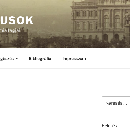
KUSOK
ia tagjai
gészés
Bibliográfia
Impresszum
Keresés
a
következő
kifejezésre:
Belépés