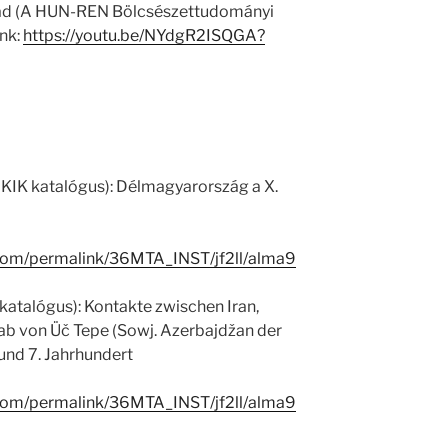
anád (A HUN-REN Bölcsészettudományi
ink:
https://youtu.be/NYdgR2ISQGA?
 KIK katalógus): Délmagyarország a X.
.com/permalink/36MTA_INST/jf2ll/alma9
katalógus): Kontakte zwischen Iran,
ab von Üč Tepe (Sowj. Azerbajdžan der
 und 7. Jahrhundert
.com/permalink/36MTA_INST/jf2ll/alma9