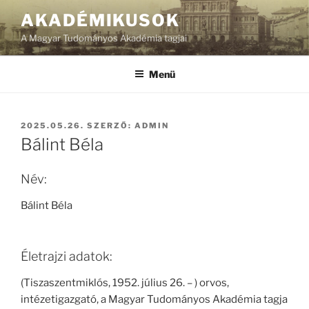
Tartalomhoz
AKADÉMIKUSOK
A Magyar Tudományos Akadémia tagjai
Menü
BEKÜLDVE:
2025.05.26.
SZERZŐ:
ADMIN
Bálint Béla
Név:
Bálint Béla
Életrajzi adatok:
(Tiszaszentmiklós, 1952. július 26. – ) orvos,
intézetigazgató, a Magyar Tudományos Akadémia tagja