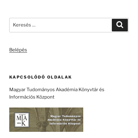
Keresés
Keresé
a
következő
kifejezésre:
Belépés
KAPCSOLÓDÓ OLDALAK
Magyar Tudományos Akadémia Könyvtár és
Információs Központ