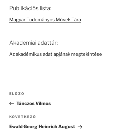
Publikációs lista:
Magyar Tudományos Művek Tára
Akadémiai adattár:
Az akadémikus adatlapjának megtekintése
Bejegyzés
Korábbi
ELŐZŐ
navigáció
bejegyzés
Tánczos Vilmos
Következő
KÖVETKEZŐ
bejegyzés
Ewald Georg Heinrich August