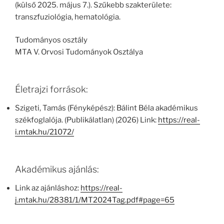
(külső 2025. május 7.). Szűkebb szakterülete:
transzfuziológia, hematológia.
Tudományos osztály
MTA V. Orvosi Tudományok Osztálya
Életrajzi források:
Szigeti, Tamás (Fényképész): Bálint Béla akadémikus
székfoglalója. (Publikálatlan) (2026) Link:
https://real-
i.mtak.hu/21072/
Akadémikus ajánlás:
Link az ajánláshoz:
https://real-
j.mtak.hu/28381/1/MT2024Tag.pdf#page=65