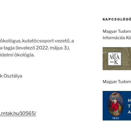
KAPCSOLÓDÓ
Magyar Tudomá
Információs K
) ökológus, kutatócsoport vezető, a
agja (levelező 2022. május 3.).
édelmi ökológia.
k Osztálya
Magyar Tudom
-i.mtak.hu/10565/