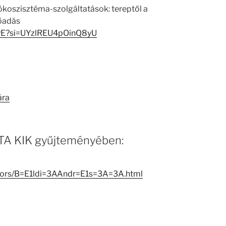
 ökoszisztéma-szolgáltatások: tereptől a
lőadás
yE?si=UYzlREU4pOinQ8yU
ára
 MTA KIK gyűjteményében:
eators/B=E1ldi=3AAndr=E1s=3A=3A.html