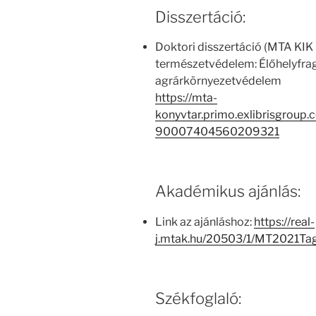
Disszertáció:
Doktori disszertáció (MTA KIK 
természetvédelem: Élőhelyfra
agrárkörnyezetvédelem
https://mta-
konyvtar.primo.exlibrisgroup
90007404560209321
Akadémikus ajánlás:
Link az ajánláshoz:
https://real-
j.mtak.hu/20503/1/MT2021Ta
Székfoglaló: