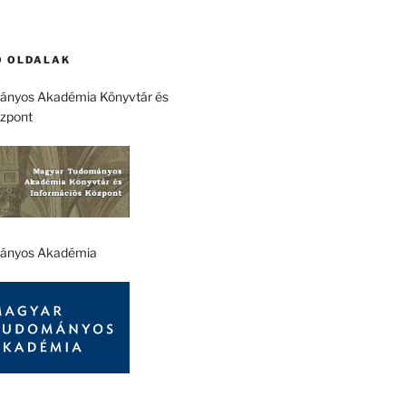
 OLDALAK
nyos Akadémia Könyvtár és
özpont
ányos Akadémia