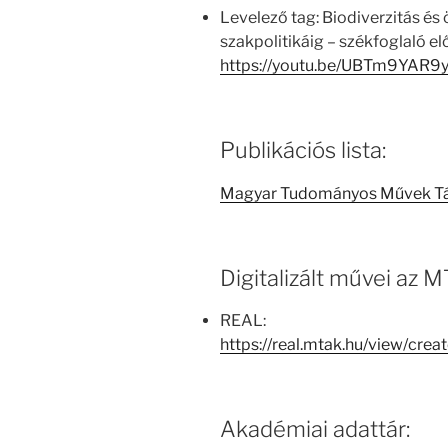
Levelező tag: Biodiverzitás és
szakpolitikáig – székfoglaló e
https://youtu.be/UBTm9YAR9
Publikációs lista:
Magyar Tudományos Művek T
Digitalizált művei az
REAL:
https://real.mtak.hu/view/cr
Akadémiai adattár: