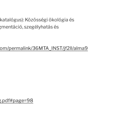
katalógus): Közösségi ökológia és
gmentáció, szegélyhatás és
.com/permalink/36MTA_INST/jf2ll/alma9
g.pdf#page=98