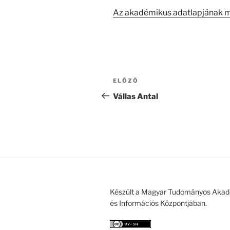
Az akadémikus adatlapjának 
Bejegyzés
Korábbi
ELŐZŐ
navigáció
bejegyzés
Vállas Antal
Készült a Magyar Tudományos Akad
és Információs Központjában.