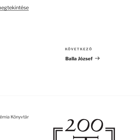
megtekintése
KÖVETKEZŐ
Következő
bejegyzés
Balla József
émia Könyvtár