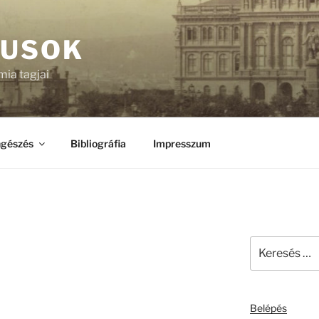
KUSOK
ia tagjai
gészés
Bibliográfia
Impresszum
Keresés
a
következő
kifejezésre:
Belépés