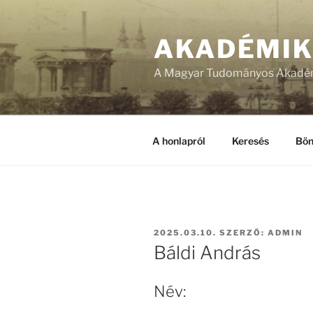
Tartalomhoz
AKADÉMI
A Magyar Tudományos Akadém
A honlapról
Keresés
Bön
BEKÜLDVE:
2025.03.10.
SZERZŐ:
ADMIN
Báldi András
Név: