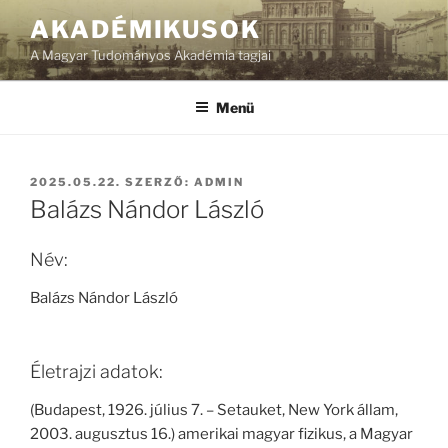
Tartalomhoz
AKADÉMIKUSOK
A Magyar Tudományos Akadémia tagjai
Menü
BEKÜLDVE:
2025.05.22.
SZERZŐ:
ADMIN
Balázs Nándor László
Név:
Balázs Nándor László
Életrajzi adatok:
(Budapest, 1926. július 7. – Setauket, New York állam,
2003. augusztus 16.) amerikai magyar fizikus, a Magyar