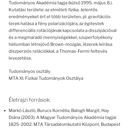
Tudományos Akadémia tagja (külső 1995. május 8.).
Kutatási területe: az elméleti fizika. Jelentős
eredményeket ért el több területen, pl. gravitációs
terek hatása a fény polarizációjára, az égitestek
differenciális rotációjának kapcsolata a disszipációval
és a megmaradó mennyiségekkel, szuperfolyékony
héliumban létrejövő Brown-mozgás, lézerek leírása
diszperziós relációkkal, a Thomas-Fermi feltevés
levezetése.
Tudományos osztály
MTA XI. Fizikai Tudományok Osztálya
Életrajzi források:
Markó László, Burucs Kornélia, Balogh Margit, Hay
Diána (2003): A Magyar Tudományos Akadémia tagjai
1825-2002. MTA Társadalomkutató Központ, Budapest