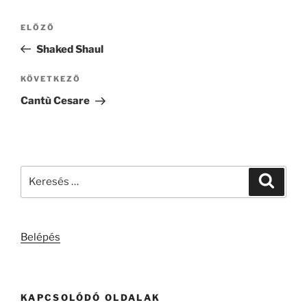
Bejegyzés
Korábbi
ELŐZŐ
navigáció
bejegyzés
Shaked Shaul
Következő
KÖVETKEZŐ
bejegyzés
Cantù Cesare
Keresés
Keresé
a
következő
kifejezésre:
Belépés
KAPCSOLÓDÓ OLDALAK