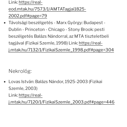
Link:
https://real-
eod.mtak.hu/7573/1/AMTATagjai1825-
2002.pdf#page=79
Távolsági beszélgetés - Marx György: Budapest -
Dublin - Princeton - Chicago - Stony Brook: pesti
beszélgetés Balázs Nándorral, az MTA tiszteletbeli
tagjával (Fizikai Szemle, 1998) Link:
https://real-
j.mtak.hu/7132/1/FizikaiSzemle_1998.pdf#page=304
Nekrológ:
Lovas István: Balázs Nándor, 1925-2003 (Fizikai
Szemle, 2003)
Link:
https://real-
j.mtak.hu/7120/1/FizikaiSzemle_2003.pdf#page=446