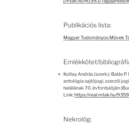
j.mtak.hu/4039/1/Tagajanlas
Publikációs lista:
Magyar Tudományos Művek T
Emlékkötet/bibliográfi
Koltay András (szerk.): Balás P
antológia sajtójogi, szerzői jo
halálának 70. évfordulóján (B
Link:
https://real.mtak.hu/9359
Nekrológ: