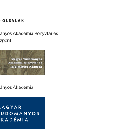
 OLDALAK
nyos Akadémia Könyvtár és
özpont
ányos Akadémia