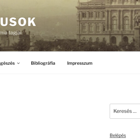
KUSOK
ia tagjai
gészés
Bibliográfia
Impresszum
Keresés
a
következő
kifejezésre:
Belépés