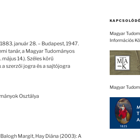
KAPCSOLÓDÓ
Magyar Tudomá
Információs K
1883. január 28. – Budapest, 1947.
temi tanár, a Magyar Tudományos
 május 14.). Széles körű
szerzői jogra és a sajtójogra
Magyar Tudom
ományok Osztálya
 Balogh Margit, Hay Diána (2003): A