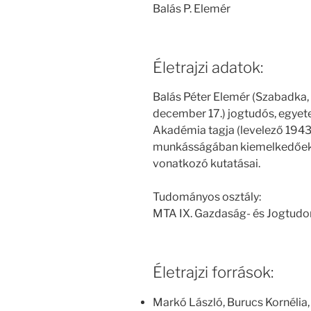
Balás P. Elemér
Életrajzi adatok:
Balás Péter Elemér (Szabadka, 
december 17.) jogtudós, egye
Akadémia tagja (levelező 1943.
munkásságában kiemelkedőek a 
vonatkozó kutatásai.
Tudományos osztály:
MTA IX. Gazdaság- és Jogtud
Életrajzi források:
Markó László, Burucs Kornélia,