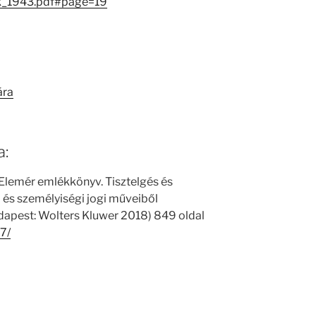
ok_1943.pdf#page=19
ára
a:
. Elemér emlékkönyv. Tisztelgés és
gi és személyiségi jogi műveiből
udapest: Wolters Kluwer 2018) 849 oldal
7/