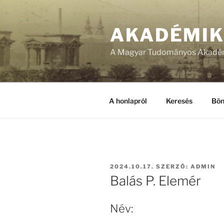
Tartalomhoz
AKADÉMI
A Magyar Tudományos Akadém
A honlapról
Keresés
Bön
BEKÜLDVE:
2024.10.17.
SZERZŐ:
ADMIN
Balás P. Elemér
Név: