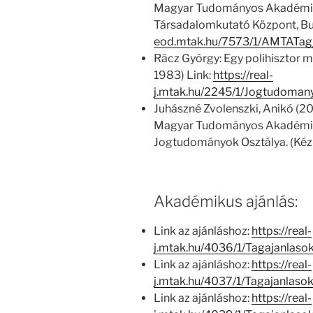
Magyar Tudományos Akadémia
Társadalomkutató Központ, Bu
eod.mtak.hu/7573/1/AMTATag
Rácz György: Egy polihisztor m
1983) Link:
https://real-
j.mtak.hu/2245/1/Jogtudoma
Juhászné Zvolenszki, Anikó (20
Magyar Tudományos Akadémia l
Jogtudományok Osztálya. (Kézi
Akadémikus ajánlás:
Link az ajánláshoz:
https://real-
j.mtak.hu/4036/1/Tagajanlas
Link az ajánláshoz:
https://real-
j.mtak.hu/4037/1/Tagajanlas
Link az ajánláshoz:
https://real-