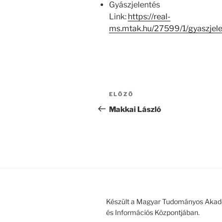
Gyászjelentés
Link:
https://real-
ms.mtak.hu/27599/1/gyaszje
Bejegyzés
Korábbi
ELŐZŐ
navigáció
bejegyzés
Makkai László
Készült a Magyar Tudományos Akad
és Információs Központjában.