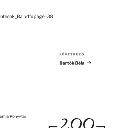
lentesek_Ba.pdf#page=38
KÖVETKEZŐ
Következő
bejegyzés
Bartók Béla
émia Könyvtár