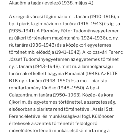
Akadémia tagja (levelező 1938. május 4.)
A szegedi városi főgimnázium r. tanára (1910–1916), a
bp.-i piarista gimnázium r. tanára (1916–1943) és ig.-ja
(1935–1941). A Pázmány Péter Tudományegyetemen
az újkori történelem magántanára (1924–1936), c. ny.
rk. tanára (1936–1943) és a középkori egyetemes
történet mb. előadója (1941–1942). A kolozsvári Ferenc
József Tudományegyetemen az egyetemes történet
ny. r. tanára (1943–1948), mint m. állampolgárságú
tanárnak el kellett hagynia Romániát (1948). Az ELTE
BTK ny. r. tanára (1948–1950) és a mo.-i piarista
rendtartomány főnöke (1948–1950). A bp.-i
Calazantinum tanára (1950– 1963). Közép- és kora
újkori m. és egyetemes történettel, a szerzetesség,
elsősorban a piarista rend történetével, Assisi Szt.
Ferenc életével és munkásságával fogl. Különösen
értékesek a szentek történetét feldolgozói
művelődéstörténeti munkái, elsőként írta meg a