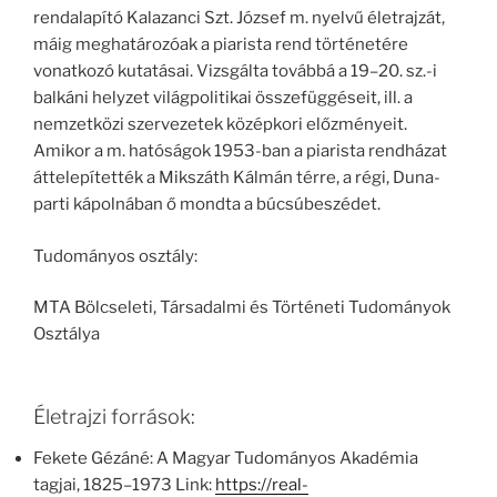
rendalapító Kalazanci Szt. József m. nyelvű életrajzát,
máig meghatározóak a piarista rend történetére
vonatkozó kutatásai. Vizsgálta továbbá a 19–20. sz.-i
balkáni helyzet világpolitikai összefüggéseit, ill. a
nemzetközi szervezetek középkori előzményeit.
Amikor a m. hatóságok 1953-ban a piarista rendházat
áttelepítették a Mikszáth Kálmán térre, a régi, Duna-
parti kápolnában ő mondta a búcsúbeszédet.
Tudományos osztály:
MTA Bölcseleti, Társadalmi és Történeti Tudományok
Osztálya
Életrajzi források:
Fekete Gézáné: A Magyar Tudományos Akadémia
tagjai, 1825–1973 Link:
https://real-