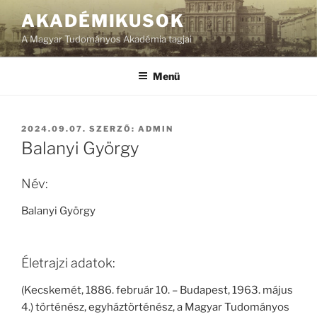
Tartalomhoz
AKADÉMIKUSOK
A Magyar Tudományos Akadémia tagjai
Menü
BEKÜLDVE:
2024.09.07.
SZERZŐ:
ADMIN
Balanyi György
Név:
Balanyi György
Életrajzi adatok:
(Kecskemét, 1886. február 10. – Budapest, 1963. május
4.) történész, egyháztörténész, a Magyar Tudományos