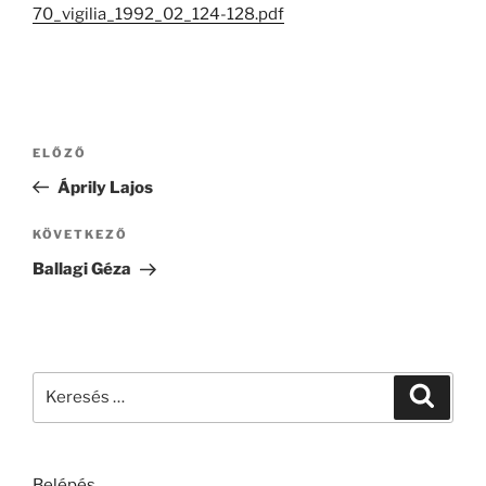
70_vigilia_1992_02_124-128.pdf
Bejegyzés
Korábbi
ELŐZŐ
navigáció
bejegyzés
Áprily Lajos
Következő
KÖVETKEZŐ
bejegyzés
Ballagi Géza
Keresés
Keresé
a
következő
kifejezésre:
Belépés