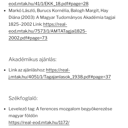
eod.mtak.hu/41/1/EKK_18.pdf#page=28
Markó László, Burucs Kornélia, Balogh Margit, Hay
Diána (2003): A Magyar Tudományos Akadémia tagjai
1825–2002 Link:
https://real-
eod.mtak.hu/7573/1/AMTATagjai1825-
2002.pdf#page=73
Akadémikus ajánlás:
Link az ajánláshoz:
https://real-
j.mtak.hu/4051/1/Tagajanlasok_1938.pdf#page=37
Székfoglaló:
Levelező tag: A ferences mozgalom begyökerezése
magyar földön
https://real-eod.mtak.hu/1172/