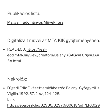
Publikációs lista:
Magyar Tudományos Művek Tára
Digitalizált művei az MTA KIK gyűjteményében:
REAL-EOD:
https://real-
eod.mtak.hu/view/creators/Balanyi=3AGy=F6rgy=3A=
3A.html
Nekrológ:
Fügedi Erik: Elkésett emlékbeszéd Balanyi Györgyről. =
Vigilia, 1992. 57. 2. sz., 124–128.
Link:
https://epa.oszk.hu/02900/02970/00618/pdf/EPA029